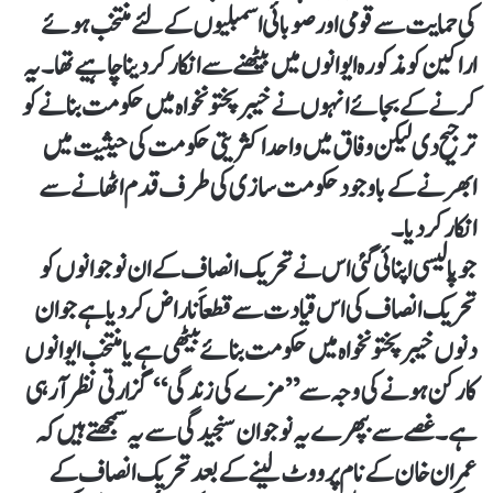
کی حمایت سے قومی اور صوبائی اسمبلیوں کے لئے منتخب ہوئے
اراکین کو مذکورہ ایوانوں میں بیٹھنے سے انکار کردینا چاہیے تھا۔ یہ
کرنے کے بجائے انہوں نے خیبرپختونخواہ میں حکومت بنانے کو
ترجیح دی لیکن وفاق میں واحد اکثریتی حکومت کی حیثیت میں
ابھرنے کے باوجود حکومت سازی کی طرف قدم اٹھانے سے
انکار کردیا۔
جو پالیسی اپنائی گئی اس نے تحریک انصاف کے ان نوجوانوں کو
تحریک انصاف کی اس قیادت سے قطعاََ ناراض کردیا ہے جو ان
دنوں خیبرپختونخواہ میں حکومت بنائے بیٹھی ہے یا منتخب ایوانوں
کا رکن ہونے کی وجہ سے ’’مزے کی زندگی‘‘ گزارتی نظر آرہی
ہے۔ غصے سے بپھرے یہ نوجوان سنجیدگی سے یہ سمجھتے ہیں کہ
عمران خان کے نام پر ووٹ لینے کے بعد تحریک انصاف کے