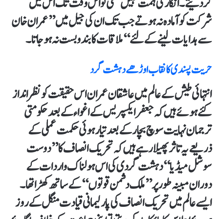
کردیتے۔ انکار کی ہمت نہیں تھی تو اس وقت تک اس میں
شرکت کو آمادہ نہ ہوتے جب تک ان کی جیل میں ’’عمران خان
سے ہدایات لینے کے لئے‘‘ ملاقات کا بندوبست نہ ہوجاتا۔
حریت پسندی کا نقاب اوڑھے دہشت گرد
انتہائی طیش کے عالم میں عاشقان عمران اس حقیقت کونظرانداز
کئے ہوئے ہیں کہ جعفر ایکسپریس کے اغواء کے بعد حکومتی
ترجمان نہایت سوچ بچار کے بعد تیار ہوئی حکمت عملی کے
ذریعے یہ تاثر پھیلارہے ہیں کہ تحریک انصاف کا ’’دوست
سوشل میڈیا‘‘ دہشت گردی کی اس ہولناک واردات کے
دوران مبینہ طورپر ’’ملک دشمن قوتوں‘‘ کے ساتھ کھڑا تھا۔
ایسے عالم میں تحریک انصاف کی پارلیمانی قیادت منگل کے روز