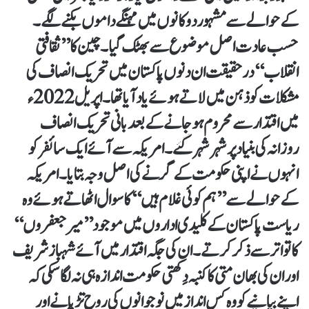
کے حوالے سے مشہور دوکانوں میں مہنگے داموں بکنے لگے۔
حسب عادت اصل موضوع سے بھٹک گیا۔ چین کا ’’ثقافتی
انقلاب‘‘ درحقیقت ان دنوں پاکستان میں تحریک انصاف کی
مشکلات کو ذہن میں لاتے ہوئے یاد آیا تھا۔ اپریل 2022ء
میں اقتدار سے محروم ہوجانے کے بعد بانی تحریک انصاف
روزانہ کی بنیاد پر شہر شہر گئے۔ امریکہ سے آئے ایک سائفر کو
انہوں نے اپنی حکومت کے گرنے کی اصل وجہ بتایا۔ امریکہ
کے حوالے سے ’’ہم کوئی غلام ہیں‘‘ کا سوال اٹھاتے ہوئے وہ
ریاست پاکستان کے کلیدی اداروں میں موجود ’’میر جعفروں‘‘
کا تواتر سے ذکر کرتے۔ ان کی جگہ اقتدار میں آئے شہباز شریف
اور ان کی بھان متی کا کنبہ دِکھتی حکومت اندازہ ہی نہ لگاسکی کہ
اپنے بیانیے کو وہ کس انداز میں نوجوانوں کی روح تڑپانے اور