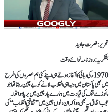
تحریر : نصرت جاوید
بشکریہ: روزنامہ نوائے وقت
1970ء کی دہائی کا آغاز ہوتے ہی اپنے کئی ہم عصروں کی طرح
میں بھی پاکستان میں ویسا ہی انقلاب لانے کو بے چین رہتا تھا جو
مائوزے تنگ کی قیادت میں ہمارے یار چین میں برپا ہوا تھا۔
عجب اتفاق یہ بھی ہوا کہ ان دنوں چین میں ’’ثقافتی انقلاب‘‘کی