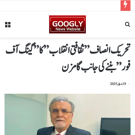
تحریک انصاف ” ثقافتی انقلاب ” کا ” گینگ آف
فور ” بننے کی جانب گامزن
19 مارچ, 2025