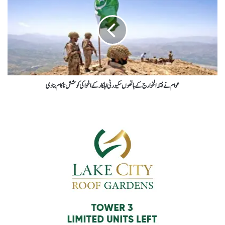
عوام نے فتنہ الخوارج کے ہاتھوں سکیورٹی اہلکار کے اغوا کی کوشش ناکام بنا دی