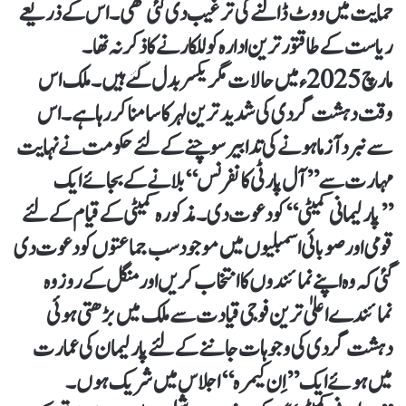
حمایت میں ووٹ ڈالنے کی ترغیب دی گئی تھی۔ اس کے ذریعے
ریاست کے طاقتور ترین ادارہ کو للکارنے کا ذکر نہ تھا۔
مارچ 2025ء میں حالات مگر یکسر بدل گئے ہیں۔ ملک اس
وقت دہشت گردی کی شدید ترین لہر کا سامنا کررہا ہے۔اس
سے نبردآزما ہونے کی تدابیر سوچنے کے لئے حکومت نے نہایت
مہارت سے ’’آل پارٹی کانفرنس‘‘ بلانے کے بجائے ایک
’’پارلیمانی کمیٹی‘‘ کو دعوت دی۔ مذکورہ کمیٹی کے قیام کے لئے
قومی اور صوبائی اسمبلیوں میں موجود سب جماعتوں کو دعوت دی
گئی کہ وہ اپنے نمائندوں کا انتخاب کریں اور منگل کے روز وہ
نمائندے اعلیٰ ترین فوجی قیادت سے ملک میں بڑھتی ہوئی
دہشت گردی کی وجوہات جاننے کے لئے پارلیمان کی عمارت
میں ہوئے ایک ’’اِن کیمرہ‘‘ اجلاس میں شریک ہوں۔