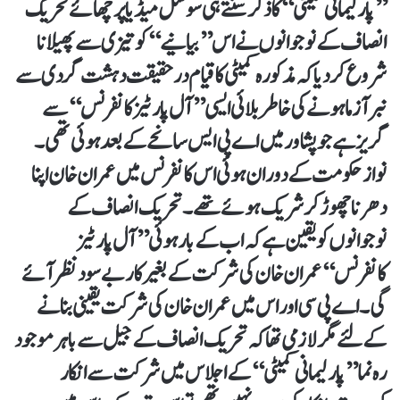
’’پارلیمانی کمیٹی‘‘ کا ذکر سنتے ہی سوشل میڈیا پر چھائے تحریک
انصاف کے نوجوانوں نے اس ’’بیانیے‘‘ کو تیزی سے پھیلانا
شروع کردیا کہ مذکورہ کمیٹی کا قیام درحقیقت دہشت گردی سے
نبرآزما ہونے کی خاطر بلائی ایسی ’’آل پارٹیز کانفرنس‘‘ سے
گریز ہے جو پشاور میں اے پی ایس سانحے کے بعد ہوئی تھی۔
نواز حکومت کے دوران ہوئی اس کانفرنس میں عمران خان اپنا
دھرنا چھوڑ کر شریک ہوئے تھے۔ تحریک انصاف کے
نوجوانوں کو یقین ہے کہ اب کے بار ہوئی ’’آل پارٹیز
کانفرنس‘‘ عمران خان کی شرکت کے بغیر کار بے سود نظر آئے
گی۔ اے پی سی اور اس میں عمران خان کی شرکت یقینی بنانے
کے لئے مگر لازمی تھا کہ تحریک انصاف کے جیل سے باہر موجود
رہ نما ’’پارلیمانی کمیٹی‘‘ کے اجلاس میں شرکت سے انکار