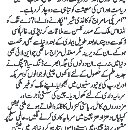
ریاست اور اس کی معیشت کو تباہی سے دو چار کررہا ہے۔
’’امریکی سامراج کو کاغذی شیر‘‘ پکارنے والے ما?زے تنگ کو
لہٰذا اس ملک کے صدر نکسن سے ملاقات کرنا پڑی۔ غالباََ اسی
دْکھ سے وہ چند ماہ بعد طویل بیماری کے بعد دنیا سے بھی رخصت
ہوگئے۔ ان کے دیرینہ مگر معتدل مزاج ساتھی چو این لائی بھی
دنیا میں نہ رہے۔ ان دونوں کی جگہ ابھرے ڈنگ سیا?پنگ نے
جدید علم کے حصول کے لئے لاکھوں چینی نوجوانوں کو امریکہ
اور یورپ کی یونیورسٹیوں میں بھجوایا۔ اپنے ملک کو غیر ملکی
سرمایہ داری کے لئے کھول دیا۔ چین کی سستی اْجرت اور
مزدوروں پر کامل ریاستی کنٹرول کا فائدہ اٹھاتے ہوئے ملٹی نیشنل
کمپنیاں دھڑا دھڑ چین میں سرمایہ کاری کرنے لگیں۔ عالمی سطح پر
مشہور برانڈ چین میں سستے داموں تیار ہوکر دنیا بھر میں فیشن