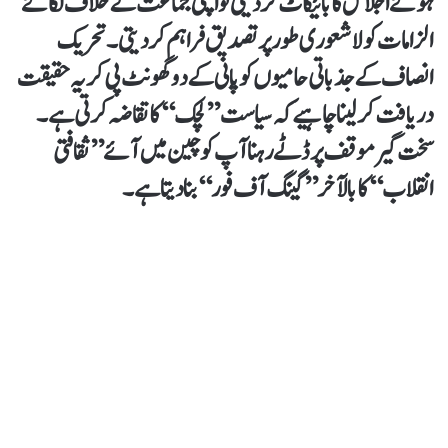
ہوئے اجلاس کا بائیکاٹ کردیتی تو اپنی جماعت کے خلاف لگائے
الزامات کو لاشعوری طورپر تصدیق فراہم کردیتی۔ تحریک
انصاف کے جذباتی حامیوں کو پانی کے دو گھونٹ پی کر یہ حقیقت
دریافت کرلینا چاہیے کہ سیاست ’’لچک‘‘ کا تقاضہ کرتی ہے۔
سخت گیر موقف پر ڈٹے رہناآپ کو چین میں آئے ’’ثقافتی
انقلاب‘‘ کا بالآخر ’’گینگ آف فور‘‘ بنادیتا ہے۔