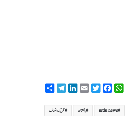
S
T
Li
E
T
Fa
W
ha
el
nk
m
wi
ce
ha
re
eg
ed
ail
tte
bo
ts
urdu news
پاکستان
تحریک انصاف
ra
In
r
ok
A
m
pp