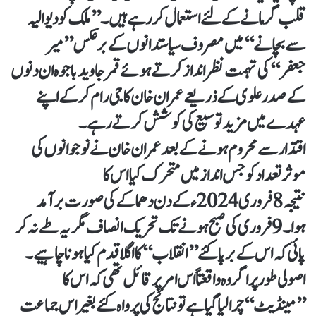
قلب گرمانے کے لئے استعمال کررہے ہیں۔ ’’ملک کو دیوالیہ
سے بچانے‘‘ میں مصروف سیاستدانوں کے برعکس ’’میر
جعفر‘‘ کی تہمت نظرانداز کرتے ہوئے قمر جاوید باجوہ ان دنوں
کے صدر علوی کے ذریعے عمران خان کا جی رام کرکے اپنے
عہدے میں مزید توسیع کی کوشش کرتے رہے۔
اقتدار سے محروم ہونے کے بعد عمران خان نے نوجوانوں کی
موثر تعداد کو جس انداز میں متحرک کیا اس کا
نتیجہ 8فروری 2024ء کے دن دھماکے کی صورت برآمد
ہوا۔ 9فروری کی صبح ہونے تک تحریک انصاف مگر یہ طے نہ کر
پائی کہ اس کے برپا کئے ’’انقلاب‘‘ کا اگلا قدم کیا ہونا چاہیے۔
اصولی طورپر اگر وہ واقعتاً اس امر پر قائل تھی کہ اس کا
’’مینڈیٹ‘‘ چرالیا گیا ہے تو نتائج کی پرواہ کئے بغیر اس جماعت