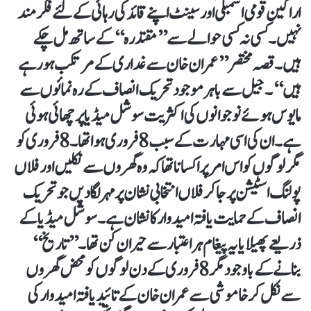
اراکین قومی اسمبلی اورسینٹ اپنے قائد کی رہائی کے لئے فکر مند
نہیں۔ کسی نہ کسی حوالے سے ’’مقتدرہ‘‘ کے ساتھ مل چکے
ہیں۔ قصہ مختصر ’’عمران خان سے غداری کے مرتکب ہورہے
ہیں‘‘۔ جیل سے باہر موجود تحریک انصاف کے رہ نمائوں سے
مایوس ہوئے نوجوانوں کی اکثریت سوشل میڈیا پر چھائی ہوئی
ہے۔ ان کی اسی مہارت کے سبب 8 فروری ہوا تھا۔ 8 فروری کو
مگر لوگوں کو اس امرپر اکسانا تھا کہ وہ گھروں سے نکلیں اور فلاں
پولنگ اسٹیشن پر جاکر فلاں انتخابی نشان پر مہر لگادیں جو تحریک
انصاف کے حمایت یافتہ امیدوار کا نشان ہے۔ سوشل میڈیا کے
ذریعے پھیلایا یہ پیغام ہر اعتبارسے حیران کن تھا۔ ’’تاریخ‘‘
بنانے کے باوجود مگر 8فروری کے دن لوگوں کو محض گھروں
سے نکل کر خاموشی سے عمران خان کے تائید یافتہ امیدوار کی