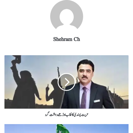
Shehram Ch
حریت پسندی کا نقاب اوڑھے دہشت گرد