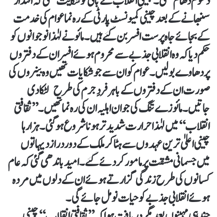
دھوم دھام تھی۔ چینی انقلاب کے بانی کو شکایت تھی کہ اقتدار
سنبھانے کے بعد چینی کمیونسٹ پارٹی کے رہ نما عوام کی خدمت
کے بجائے جاہ پرست افسر بن گئے ہیں۔ مائو نے لہٰذا نوجوانوں کو
حکم دیا کہ وہ انقلابی جذبے سے محروم ہوئے افسران کے دفتروں
پر دھاوے بولیں۔ عوام کو ان سے جو شکایات تھیں وہ بینروں کی
صورت ان کے دفتروں کے باہر فردِ جرم کی طرح لٹکادی
جاتیں۔ مائوزے تنگ کی جوان اہلیہ ان کی رہ نما تھیں۔ ’’ثقافتی
انقلاب‘‘ میں لہٰذا حرارت شدید تر ہونا شروع ہوگئی۔ ہزار ہا
چینی اعلیٰ ترین عہدوں سے ہٹاکر ملک کے دور دراز دیہاتوں
میں جسمانی مشقت پر مامور کردئے گئے۔ امید باندھی گئی کہ عام
کسانوں کی طرح زندگی گزارتے ہوئے ان کے دلوں میں مردہ
ہوئے انقلابی جذبے کو حیات نو مل جائے گی۔
چند ہی مہینوں بعد مگر دریافت ہوا کہ ’’ثقافتی انقلاب‘‘ چینی