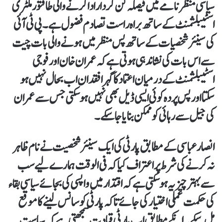
سیاسی منظر نامے میں فیصلہ کن کردار ادا کرنے والی طاقتور ملٹری
اسٹیبلشمنٹ کے ساتھ براہ راست تصادم فضول ہے۔ پی ٹی آئی
کی سینئر شخصیات کے ساتھ پس منظر میں ہونے والی بات چیت
سے اس بات کی نشاندہی ہوتی ہے کہ عمران خان اور فوجی
اسٹیبلشمنٹ کے درمیان اعتماد کا گہرا فقدان اب بحال نہیں ہو
سکتا اور پس پردہ کوئی ایسی ڈیل بھی نہیں ہو سکتی جس سے عمران
کی جیل سے رہائی کو ممکن بنایا جا سکے۔
انصار عباسی کے مطابق پارٹی کی ایک سینئر شخصیت نے نام ظاہر
نہ کرنے کی شرط پر اعتراف کیا کہ فی الوقت ہمارے لیے سب
سے بہتر چیز یہ ہو سکتی ہے کہ اقتدار میں واپسی کی بجائے سیاسی بقاء
کی حکمت عملی اختیار کی جائے تاکہ پارٹی کو سانس لینے کا موقع
مل سکے۔ انکے مطابق اب پارٹی قیادت سمجھتی ہے کہ سیاست