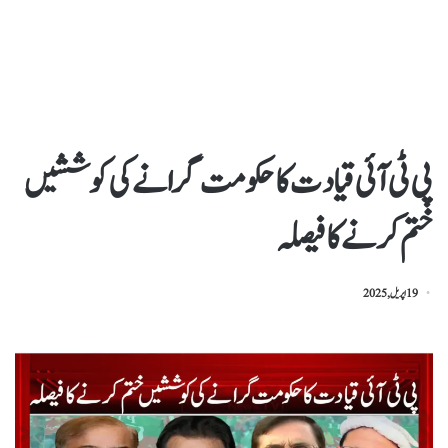
پی ٹی آئی قیادت کا حکومت گرانے کی کوششیں
ختم کرنے کا فیصلہ
19 اپریل, 2025