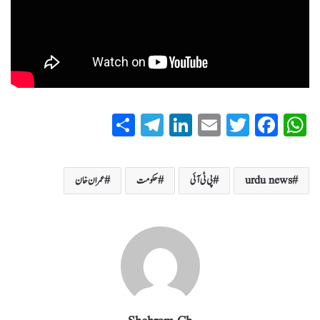
S
T
Li
E
T
Fa
W
ha
el
nk
m
wi
ce
ha
re
eg
ed
ail
tte
bo
ts
urdu news
پی ٹی آئی
حکومت
عمران خان
ra
In
r
ok
A
m
pp