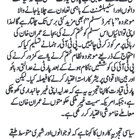
دانوں اور اسٹیبلشمنٹ کے باہمی تعاون سے چلایا جانے والا
موجودہ ’’ہائبرڈ سسٹم” ابھی مزید کئی برس تک چلتا رہے گا لہذا
اپنی توانائیاں اس سسٹم کو ختم کرنے کی بجائے عمران خان کی
رہائی پر مرکوز کرنی چاہییں۔ پی ٹی آئی رہنما نے تسلیم کیا کہ
احتجاج کے ذریعے موجودہ نظام ختم کرنے یا اسے کمزور کرنے کی
پی ٹی آئی کی کوششیں ناکام ہونے کے بعد پارٹی نے عدالتی دبائو
اور بین الاقوامی پریشر کا راستہ اختیار کرنے کا فیصلہ کیا۔ لیکن
پارٹی قیادت کا اپنا تجزیہ یہ ہے کہ عدلیہ اپنی غیر جانبداری کھو چکی
ہے، جبکہ امریکہ سمیت غیر ملکی حکومتوں نے عمران خان کے
معاملے خاموشی اختیار کر رکھی ہے۔
سیاسی تجزیہ کاروں کا کہنا ہے کہ نوجوانوں اور شہری متوسط ​​طبقے