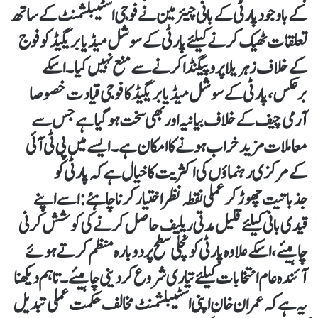
کے باوجود پارٹی کے بانی چیئرمین نے فوجی اسٹیبلشمنٹ کے ساتھ
تعلقات ٹھیک کرنے کیلئے پارٹی کے سوشل میڈیا بریگیڈ کو فوج
کے خلاف زہریلا پروپیگنڈا کرنے سے منع نہیں کیا۔ اسکے
برعکس، پارٹی کے سوشل میڈیا بریگیڈ کا فوجی قیادت خصوصا
آرمی چیف کے خلاف بیانیہ اور بھی سخت ہو گیا ہے جس سے
معاملات مزید خراب ہونے کا امکان ہے۔ ایسے میں پی ٹی آئی
کے مرکزی رہنماؤں کی اکثریت کا خیال ہے کہ پارٹی کو
جذباتیت چھوڑ کر عملی نقطہ نظر اختیار کرنا چاہئے: اسے اپنے
قیدی بانی کیلئے قلیل مدتی ریلیف حاصل کرنے کی کوشش کرنی
چاہیئے، اسکے علاوہ پارٹی کو نچلی سطح پر دوبارہ منظم کرتے ہوئے
آئندہ عام انتخابات کیلئے تیاری شروع کر دینی چاہیئے۔ تاہم دیکھنا
یہ ہے کہ عمران خان اپنی اسٹیبلشمنٹ مخالف حکمت عملی تبدیل