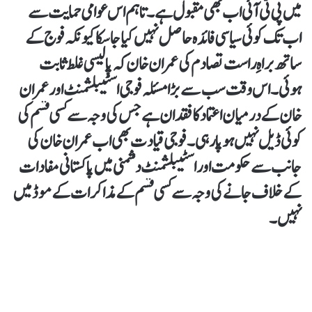
میں پی ٹی آئی اب بھی مقبول ہے۔ تاہم اس عوامی حمایت سے
اب تک کوئی سیاسی فائدہ حاصل نہیں کیا جا سکا کیونکہ فوج کے
ساتھ براہِ راست تصادم کی عمران خان کہ پالیسی غلط ثابت
ہوئی۔ اس وقت سب سے بڑا مسئلہ فوجی اسٹیبلشمنٹ اور عمران
خان کے درمیان اعتماد کا فقدان ہے جس کی وجہ سے کسی قسم کی
کوئی ڈیل نہیں ہو پا رہی۔ فوجی قیادت بھی اب عمران خان کی
جانب سے حکومت اور اسٹیبلشمنٹ دشمنی میں پاکستانی مفادات
کے خلاف جانے کی وجہ سے کسی قسم کے مذاکرات کے موڈ میں
نہیں۔