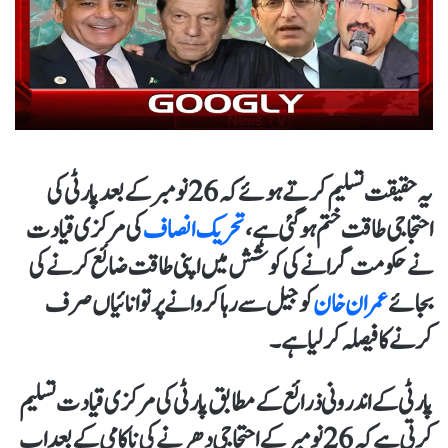
یہ حقیقت تسلیم کرتے ہوئے کہ 26 نومبر کے بعد پارٹی کی
احتجاجی طاقت ختم ہو گئی ہے،
تحریک انصاف
کی مرکزی قیادت
نے حکومت گرانے کی کوشش میں اپنی طاقت ضائع کرنے کی
بجائے
عمران خان
کو جیل سے رہا کروانے پر توانائیاں صرف
کرنے کا فیصلہ کر لیا ہے۔
پارٹی کے اندرونی ذرائع کے مطابق پارٹی کی مرکزی قیادت تسلیم
کرتی ہے کہ 26 نومبر کے احتجاجی دھرنے کی ناکامی کے بعد اب