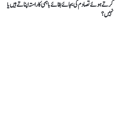
کرتے ہوئے تصادم کی بجائے بقائے باہمی کا راستہ اپناتے ہیں یا
نہیں؟