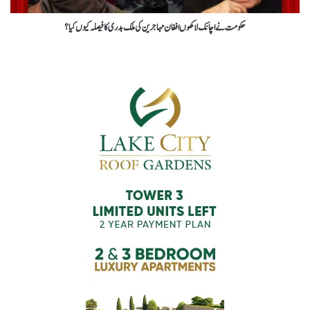
حکومت نے اچانک لاکھوں افغان مہاجرین کی ملک بدری کا فیصلہ کیوں کیا ؟