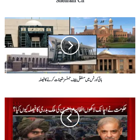
Shehram Ch
ہائی کورٹس میں مستقل چیف جسٹسز تعینات کرنے کا فیصلہ