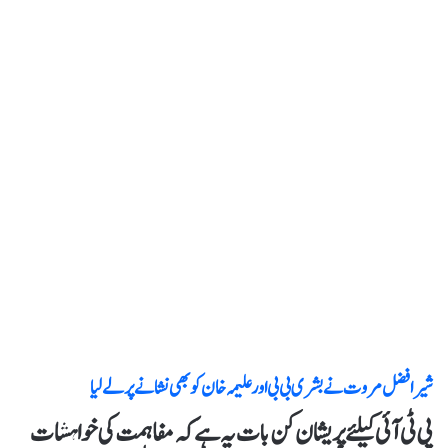
شیر افضل مروت نے بشری بی بی اور علیمہ خان کو بھی نشانے پر لے لیا
پی ٹی آئی کیلئے پریشان کن بات یہ ہے کہ مفاہمت کی خواہشات