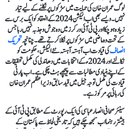
لوگ عمران خان کی حمایت میں سڑکوں پر نکلنے کے لیے تیار
نہیں۔ ویسے بھی اب الیکشن 2024 کے انعقاد کو ایک برس سے
زیادہ ہو چکا اور پی ٹی آئی ورکرز میں وہ جوش و جذبہ نہیں رہا جس
کے تحت وہ ماضی میں سڑکوں پر نکلا کرتے تھے۔ چنانچہ
تحریک
انصاف
کی قیادت اب آہستہ آہستہ نئے الیکش ، حکومت کو
نکالنے اور 2024ء کے انتخابات میں دھاندلی کی مکمل تحقیقات
کے اپنے بنیادی مطالبات سے پیچھے ہٹ چکی ہے۔ اب پارٹی
قیادت کی مکمل توجہ جیل میں قید سابق وزیر اعظم عمران خان
کی رہائی پر مرکوز ہے۔
سینئر صحافی انصار عباسی کی ایک رپورٹ کے مطابق پی ٹی آئی کے
بیشتر رہنما اب سمجھ چکے ہیں کہ تاریخی لحاظ سے پاکستان کے