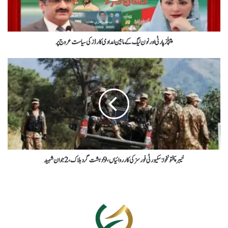
پیپلز پارٹی اور نون لیگ کے مابین امدادی کارڈز کی سیاست عروج پر
خیبرپختونخوا : سکیورٹی فورسز کی کارروائیاں، 9 دہشت گرد ہلاک، 2 جوان شہید