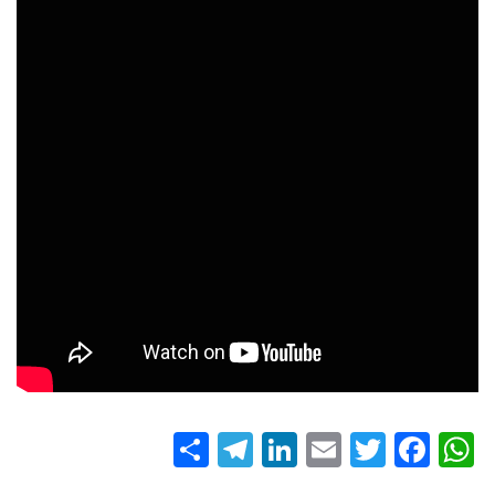
S
T
Li
E
T
Fa
W
ha
el
nk
m
wi
ce
ha