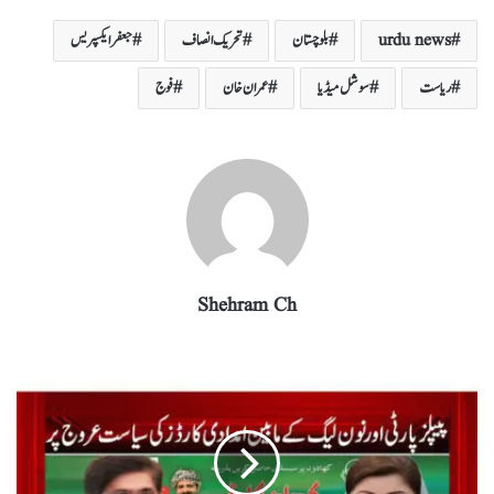
re
eg
ed
ail
tte
bo
ts
urdu news
بلوچستان
تحریک انصاف
جعفر ایکسپریس
ra
In
r
ok
A
m
pp
ریاست
سوشل میڈیا
عمران خان
فوج
Shehram Ch