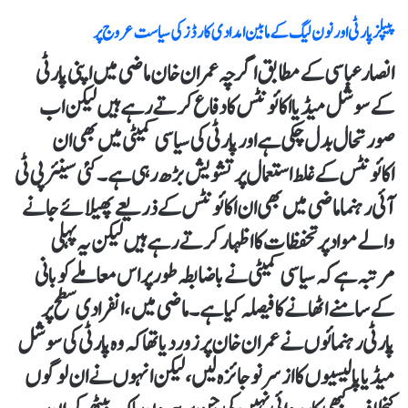
پیپلز پارٹی اور نون لیگ کے مابین امدادی کارڈز کی سیاست عروج پر
انصار عباسی کے مطابق اگرچہ عمران خان ماضی میں اپنی پارٹی
کے سوشل میڈیا اکائونٹس کا دفاع کرتے رہے ہیں لیکن اب
صورتحال بدل چکی ہے اور پارٹی کی سیاسی کمیٹی میں بھی ان
اکائونٹس کے غلط استعمال پر تشویش بڑھ رہی ہے۔ کئی سینئر پی ٹی
آئی رہنما ماضی میں بھی ان اکائونٹس کے ذریعے پھیلائے جانے
والے مواد پر تحفظات کا اظہار کرتے رہے ہیں لیکن یہ پہلی
مرتبہ ہے کہ سیاسی کمیٹی نے باضابطہ طور پر اس معاملے کو بانی
کے سامنے اٹھانے کا فیصلہ کیا ہے۔ ماضی میں، انفرادی سطح پر
پارٹی رہنمائوں نے عمران خان پر زور دیا تھا کہ وہ پارٹی کی سوشل
میڈیا پالیسیوں کا از سر نو جائزہ لیں، لیکن انہوں نے ان لوگوں