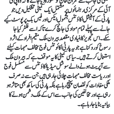
کمیٹی کی جانب سے عمران خان کو مشورہ دیا جائے گا کہ وہ پی ٹی
آئی کے مرکزی رہنمائوں پر مشتمل ایک کمیٹی تشکیل دیں جو
پارٹی کے آفیشل اکاؤنٹس بشمول ایکس اور فیس بک پر پوسٹ کیے
جانے سے پہلے تمام مواد کی جانچ کرے تاکہ اسے فلٹر کیا جا
سکے۔ اس تجویز کا بنیادی مقصد بیرون ملک مقیم افراد کے اثر و
رسوخ کو روکنا ہے جو یہ پارٹی اکائونٹس فوج مخالف مہمات کیلئے
استعمال کرتے ہیں۔ سیاسی کمیٹی کا یہ موقف ہے کہ بیرون ملک
سے آپریٹ ہونے والے سوشل میڈیا اکاؤنٹس سے مسلسل فوج
اور ریاست مخالف مہمات چلائی جا رہی ہیں جن سے نہ صرف
ملکی مفادات کو نقصان پہنچ رہا ہے بلکہ پارٹی کی ساکھ بھی متاثر ہو
رہی ہے اور مخالفین کی جانب سے اس کے ملک دشمن ہونے کا
بیانیہ بنایا جا رہا ہے۔