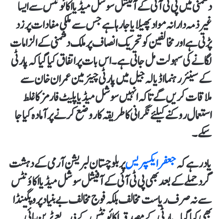
دشمنی میں پی ٹی آئی کے آفیشل سوشل میڈیا اکائونٹس سے ایسا
غیر ذمہ دارانہ مواد پھیلایا جا رہا ہے جس سے ملکی مفادات پر زد
پڑتی ہے اور مخالفین کو تحریک انصاف پر ملک دشمنی کے الزامات
لگانے کی سہولت مل جاتی ہے۔ اس بات پر اتفاق کیا گیا کہ پارٹی
کے سینئر رہنما اڈیالہ جیل میں پارٹی چیئرمین عمران خان سے
ملاقات کریں گے تاکہ انہیں سوشل میڈیا پلیٹ فارمز کا غلط
استعمال روکنے کیلئے نگرانی کا طریقہ کار وضع کرنے پر آمادہ کیا جا
سکے۔
یاد رہے کہ
جعفر ایکسپریس
پر بلوچستان لبریشن آرمی کے دہشت
گرد حملے کے بعد بھی پی ٹی آئی کے آفیشل سوشل میڈیا اکاؤنٹس
سے نہ صرف ریاست مخالف بلکہ فوج مخالف بے بنیاد پروپگینڈا
بھی کیا گیا۔ پارٹی کے مصدقہ اکائونٹس کے ذریعے ٹرین ہائی