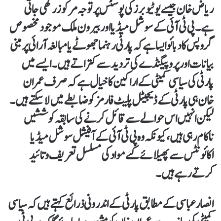
ریاض خان جیسے یوٹیوبرز کی پوسٹس پر توجہ مرکوز رکھی جاتی
ہے۔ پی ٹی آئی کے سوشل میڈیا اور بیرون ملک موجود مخصوص
گروپس کا دبائو ایسا ہے کہ پارٹی رہنما جھوٹے یا مبالغہ آرائی پر مبنی
بیانات اور پروپیگنڈے کی تردید سے کتراتے ہیں۔ ایسے میں
پارٹی کی سیاسی کمیٹی کے اراکین کا خیال ہے کہ صرف عمران
خان ہی پارٹی کے ڈیجیٹل پلیٹ فارمز کو ضابطے میں لا سکتے ہیں۔
لیکن انہیں اس حوالے سے قائل کرنے کی سابقہ کوششیں
ناکام رہی ہیں، کیونکہ وہ پی ٹی آئی کے آفیشل سوشل میڈیا
اکائونٹس سے پھیلائے گئے مواد کی مسلسل تعریف و تائید
کرتے رہے ہیں۔
انصار عباسی کے مطابق پارٹی کے اندرونی ذرائع کہتے ہیں کہ سیاسی