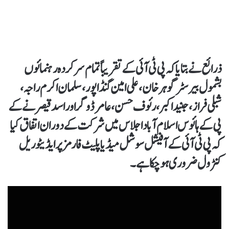
ذرائع نے بتایا کہ پی ٹی آئی کے تقریباً تمام سرکردہ رہنمائوں
بشمول بیرسٹر گوہر خان، علی امین گنڈا پور، سلمان اکرم راجہ،
شبلی فراز، جنید اکبر، رئوف حسن، عامر ڈوگر اور اسد قیصر نے کے
پی کے ہائوس اسلام آباد اجلاس میں شرکت کے دوران اتفاق کیا
کہ پی ٹی آئی کے آفیشل سوشل میڈیا پلیٹ فارمز پر ایڈیٹوریل
کنٹرول ضروری ہو چکا ہے۔