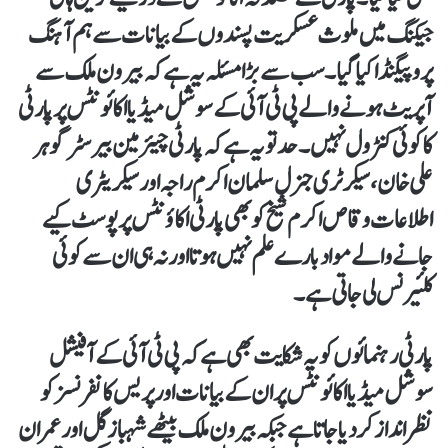
جیکنگ میں ملوث عسکریت پسندوں کے بیانات سے ہم آہنگ
پروپیگنڈا کیا گیا۔ سب سے بڑا مسئلہ یہ ہے کہ بیرون ملک سے
آپریٹ ہونے والے پی ٹی آئی کے سوشل میڈیا اکائونٹس پر پارٹی
کا کوئی کنٹرول نہیں۔ حد تو یہ ہے کہ پارٹی چیئرمین بیرسٹر گوہر
علی خان، سیکرٹری جنرل سلمان اکرم راجہ اور سیکریٹری
اطلاعات وقاص اکرم شیخ کو بھی پارٹی اکاؤنٹس پر پوسٹ کیے
جانے والے مواد بارے علم نہیں ہوتا اور نہ ہی ان سے کوئی
کلئیرنس لی جاتی ہے۔
پارٹی رہنمائوں کو یہ شکایت بھی ہے کہ پی ٹی آئی کے آفیشل
سوشل میڈیا اکائونٹس پر ان کے بیانات اور پریس کانفرنسز کو
نظر انداز کر دیا جاتا ہے جبکہ بیرون ملک بیٹھے شہباز گل اور عمران