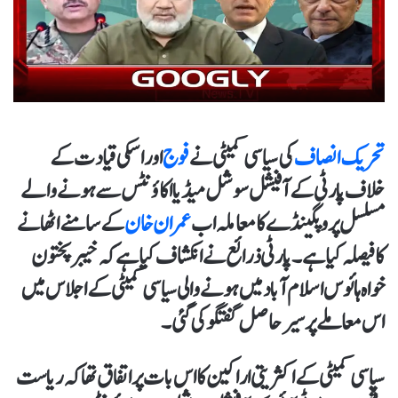
تحریک انصاف
کی سیاسی کمیٹی نے
فوج
اور اسکی قیادت کے
خلاف پارٹی کے آفیشل سوشل میڈیا اکاؤنٹس سے ہونے والے
مسلسل پروپگینڈے کا معاملہ اب
عمران خان
کے سامنے اٹھانے
کا فیصلہ کیا ہے۔ پارٹی ذرائع نے انکشاف کیا ہے کہ خیبر پختون
خواہ ہائوس اسلام آباد میں ہونے والی سیاسی کمیٹی کے اجلاس میں
اس معاملے پر سیر حاصل گفتگو کی گئی۔
سیاسی کمیٹی کے اکثریتی اراکین کا اس بات پر اتفاق تھا کہ ریاست