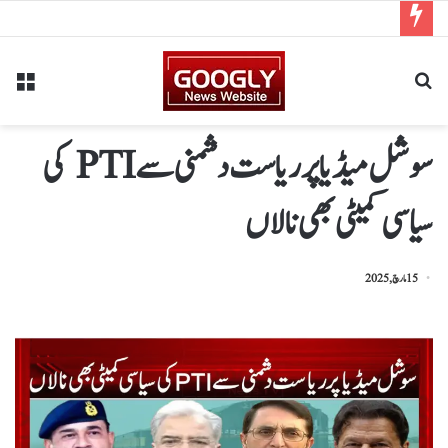
سوشل میڈیا پر ریاست دشمنی سے PTI کی
سیاسی کمیٹی بھی نالاں
15 مارچ, 2025