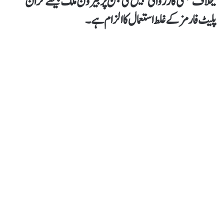
کیخلاف کبھی کارروائی نہیں کی جن پر بیرون ملک بیٹھے کر ان
پلیٹ فارمز کے غلط استعمال کا الزام ہے۔