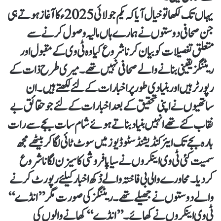
یہاں تک لکھا تو خیال آیا کہ یکم جولائی 2025ء کا آغاز ہوتے ہی
جن صحافی دوستوں نے ہمارے ہاں مالیہ وصول کرنے سے
متعلق تفصیلات کو بیان کرنا شر وع کیا وہ ٹی وی کے مقبول اور
ریٹنگز یقینی بنانے والے صحافی نہیں تھے۔ میری طرح ذات کے
رپورٹر ہیں اور بنیادی طورپر اخبارات کے لئے لکھتے ہیں۔ان
ساتھیوں نے اپنی تحقیق کے بعد اخبارات کے لئے جو حقائق بے
نقاب کئے تھے انہیں بنیاد بناتے ہوئے شام سات بجے سے رات
بارہ بجے تک ایئرکنڈیشنڈ سٹوڈیوز میں سوٹ ٹائی لگاکر بیٹھے مجھ
سمیت کئی ٹی وی اینکروں نے سیاپا فروشی کا سیزن لگانا شروع
کردیا۔ محاورے والی بی فاختہ والے دْکھ اخبار کیلئے رپورٹ کرنے
والے دوستوں نے جھیلے تھے۔ ریٹنگز کی صورت مگر ’’انڈے‘‘
ٹی وی اینکروں نے کھائے۔ ’’انڈے‘‘ کھانے والوں کی