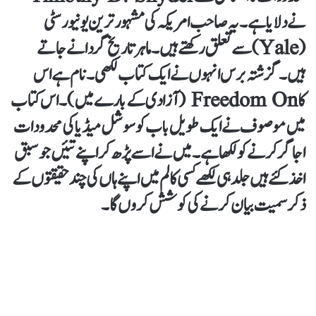
نے دلایا ہے۔ یہ صاحب امریکہ کی مشہور ترین یونیورسٹی
(Yale)سے تعلق رکھتے ہیں۔ ماہر تاریخ گردانے جاتے
ہیں۔ گزشتہ برس انہوں نے ایک کتاب لکھی۔ نام ہے اس
کا Freedom On (آزادی کے بارے میں)۔ اس کتاب
میں موصوف نے ایک طویل باب کو سوشل میڈیا کی محدودات
اجاگر کرنے کو لکھا ہے۔ میں نے اسے پڑھ کر اپنے تئیں جوسبق
اخذ کئے ہیں جلد ہی لکھے کسی کالم میں اپنے ہاں کی چند حقیقتوں کے
ذکر سمیت بیان کرنے کی کوشش کروں گا۔