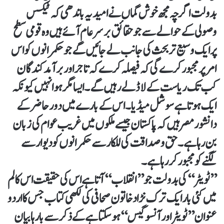
بدولت اگرچہ مجھ خوش گماں نے امید یہ باندھی کہ ٹیکس
وصولی کے حوالے سے جو حقائق برسرعام آئے ہیں وہ قومی سطح
پر ایک وسیع تر بحث کی جانب لے جائیں گے جو حکمرانوں کو اس
امر پر مجبور کرے گی کہ فیصلہ کرے کہ تاجر اور برآمدکندگان
کب تک ریاست کے لاڈلے رہیں گے۔ ایسا مگر ہوا نہیں کیونکہ
ایک ہوتا ہے سوشل میڈیا۔ اس کے بارے میں دور حاضر کے
دانشور مصر ہیں کہ پاکستان جیسے ملکوں میں غریب عوام کی زبان
بن رہا ہے۔ حق وصداقت کی للکار سے حکمرانوں کو دیوار سے
لگنے کو مجبور کررہا ہے۔
’’ٹویٹر‘‘ کی بدولت جو ’’انقلاب‘‘ آتا ہے اس کی حقیقت اس کالم
میں کئی بار ایک ترک نڑاد خاتون صحافی کی لکھی کتاب جس کا اردو
عنوان ’’ٹویٹر اور آنسوگیس‘‘ ہوسکتا ہے کے ذکر سے بارہا بیان