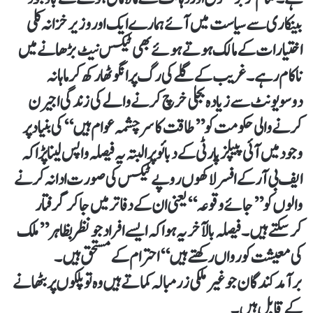
بینکاری سے سیاست میں آئے ہمارے ایک اور وزیر خزانہ کلی
اختیارات کے مالک ہوتے ہوئے بھی ٹیکس نیٹ بڑھانے میں
ناکام رہے۔ غریب کے گلے کی رگ پر انگوٹھا رکھ کر ماہانہ
دوسویونٹ سے زیادہ بجلی خرچ کرنے والے کی زندگی اجیرن
کرنے والی حکومت کو ’’طاقت کا سرچشمہ عوام ہیں‘‘ کی بنیاد پر
وجود میں آئی پیپلز پارٹی کے دبائو پر البتہ یہ فیصلہ واپس لینا پڑا کہ
ایف بی آر کے افسرلاکھوں روپے ٹیکس کی صورت ادا نہ کرنے
والوں کو ’’جائے وقوعہ‘‘ یعنی ان کے دفاتر میں جاکر گرفتار
کرسکتے ہیں۔ فیصلہ بالآخر یہ ہوا کہ ایسے افراد جو نظر بظاہر ’’ملک
کی معیشت کو رواں رکھتے ہیں‘‘ احترام کے مستحق ہیں۔
برآمدکندگان جو غیر ملکی زرمبالہ کماتے ہیں وہ توپلکوں پر بٹھانے
کے قابل ہیں۔