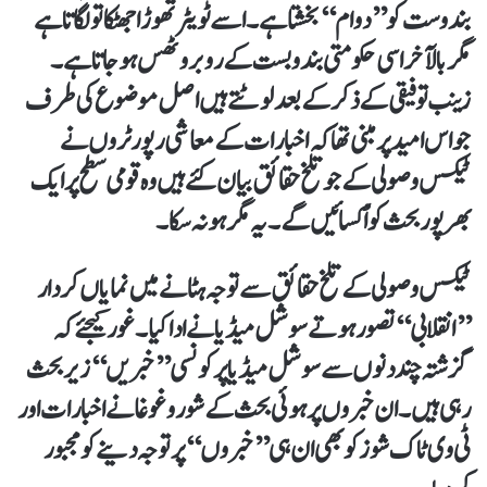
بندوست کو ’’دوام‘‘ بخشتا ہے۔ اسے ٹویٹر تھوڑا جھٹکا تو لگاتا ہے
مگر بالآخر اسی حکومتی بندوبست کے روبرو ٹھس ہوجاتا ہے۔
زینب توفیقی کے ذکر کے بعد لوٹتے ہیں اصل موضوع کی طرف
جو اس امید پر مبنی تھا کہ اخبارات کے معاشی رپورٹروں نے
ٹیکس وصولی کے جو تلخ حقائق بیان کئے ہیں وہ قومی سطح پر ایک
بھرپور بحث کو اْکسائیں گے۔ یہ مگر ہو نہ سکا۔
ٹیکس وصولی کے تلخ حقائق سے توجہ ہٹانے میں نمایاں کردار
’’انقلابی‘‘ تصور ہوتے سوشل میڈیا نے ادا کیا۔ غور کیجئے کہ
گزشتہ چند دنوں سے سوشل میڈیا پر کونسی ’’خبریں‘‘ زیر بحث
رہی ہیں۔ان خبروں پر ہوئی بحث کے شوروغوغا نے اخبارات اور
ٹی وی ٹاک شوز کو بھی ان ہی ’’خبروں‘‘ پر توجہ دینے کو مجبور