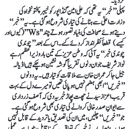
کردیا۔
پہلی ’’خبر‘‘ یہ تھی کہ علی امین گنڈاپور کو خیبرپختونخواہ کی
وزارت اعلیٰ سے ہٹانے کی تیاری شروع ہوگئی ہے۔ یہ ’’خبر‘‘
دیتے ہوئے صحافت کی بنیاد تصور ہوتے چند "Ws”(کیوں اور
کیسے) قطعاََ نظرانداز کردئے گئے۔ اس کے بعد ’’چوندی
چوندی خبر‘‘ یہ آئی کہ وطن عزیز کے تین بار وزیر اعظم رہے
نواز شریف جو ان دنوں تقریباََ گوشہ نشین ہوچکے ہیں اڈیالہ
جیل جاکر عمران خان سے ملاقات کو تیار ہیں۔ یہ دونوں
’’خبریں‘‘ ابھی ہضم نہیں ہوپائی تھیں تو میرے دل کے بہت
قریب اعزاز سید نے چھت پھاڑ خبر یہ دی کہ آصف زرداری
سے ایوانِ صدر خالی کروانے کی تیاری بھی شروع ہوگئی ہے۔
جو ’’خبریں‘‘ چلیں، میں ان کی تصدیق یا تردید کے قابل نہیں
ہوں۔ بڑھاپے نے خبر کے تعاقب کے ناقابل بنادیا ہے۔ عملی