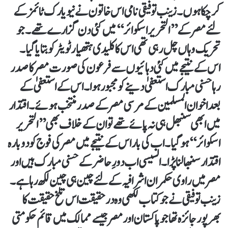
کرچکا ہوں۔ زینب توفیقی نامی اس خاتون نے نیویارک ٹائمز کے
لئے مصر کے ’’التحریر اسکوائر‘‘ میں کئی دن گزارے تھے۔ جو
تحریک وہاں چل رہی تھی اس کا کلیدی ہتھیار ٹویٹر کو بتایا گیا۔
اس کے نتیجے میں کئی دہائیوں سے فرعون کی صورت مصر کا صدر
رہا حسنی مبارک استعفیٰ دینے کو مجبور ہوا۔ اس کے استعفیٰ کے
بعد اخوان المسلمین کے مرسی مصر کے صدر منتخب ہوئے۔ اقتدار
میں ابھی سنبھل ہی نہ پائے تھے تو ان کے خلاف بھی ’’التحریر
اسکوائر‘‘ ہوگیا۔ اب کی بار اس کے نتیجے میں مصر کی فوج کو دوبارہ
اقتدار سنبھالنا پڑا۔ السیسی اب دورِ حاضر کے حسنی مبارک ہیں اور
مصر میں راوی حکمران اشرافیہ کے لئے چین ہی چین لکھ رہا ہے۔
زینب توفیقی نے جو کتاب لکھی وہ درحقیقت اس تلخ حقیقت کا
بھرپور جائزہ تھا جو پاکستان اور مصر جیسے ممالک میں قائم حکومتی