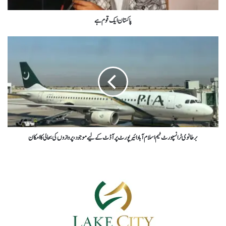
پاکستان ایک قوم ہے
برطانوی ٹرانسپورٹ ٹیم اسلام آباد ائیرپورٹ پر آڈٹ کے لیے موجود، پروازوں کی بحالی کا امکان