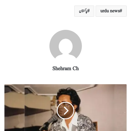
re
eg
ed
ail
tte
bo
ts
urdu news
پاکستان
ra
In
r
ok
A
m
pp
Shehram Ch