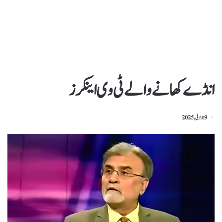
انڈے کھانے والے ٹی وی اینکرز
9 جولائی, 2025