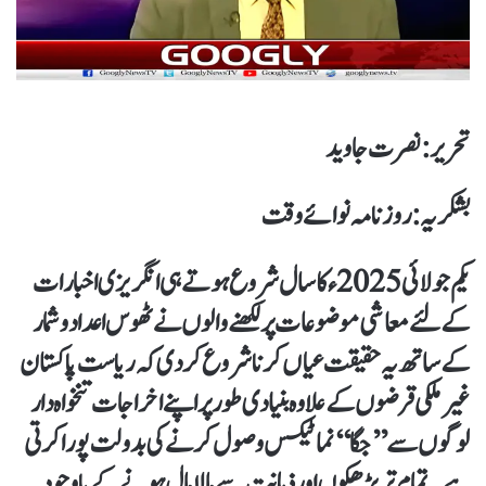
تحریر : نصرت جاوید
بشکریہ : روزنامہ نوائے وقت
یکم جولائی 2025ء کا سال شروع ہوتے ہی انگریزی اخبارات
کے لئے معاشی موضوعات پر لکھنے والوں نے ٹھوس اعدادوشمار
کے ساتھ یہ حقیقت عیاں کرنا شروع کردی کہ ریاست پاکستان
غیر ملکی قرضوں کے علاوہ بنیادی طورپر اپنے اخراجات تنخواہ دار
لوگوں سے ’’جگا‘‘ نما ٹیکس وصول کرنے کی بدولت پورا کرتی
ہے۔ تمام تر بڑھکوں اور ذہانت سے مالا مال ہونے کے باوجود