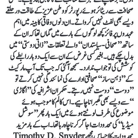
صحافت سے ریٹائر ہوئے رپورٹر کو وطن عزیز کے طاقت ور حلقے
ویسے بھی لفٹ نہیں کرواتے۔ ان دنوں وفاقی کابینہ میں اہم
عہدوں پر فائز کچھ لوگوں کے بارے میں گماں تھا کہ ان کے
ساتھ ’’صحافی-سیاستدان‘‘ والے تعلقات ’’ذاتی دوستی‘‘ میں
بدل چکے ہیں۔ بغیرکسی غرض کے ان سے ایک دو بار رابطے کی
کوشش کی تو جواب ندارد۔سمجھ آگئی کہ جب تک آپ مارکیٹ
کے ’’ذہن ساز‘‘ صحافتی ادارے کی نمائندگی نہیں کرتے تو
’’دوست‘‘ دوست نہیں رہتے۔ حکمران اشرافیہ کی ’’اگاڑی
‘‘سے ویسے بھی گھبرانا چاہیے۔ اس کالم کا موجب ہوئے
موضوع کی طرف لوٹتے ہوئے میں ایک بار پھر ’’سوشل
میڈیا‘‘ کی محدودات اجاگر کرنا چاہ رہا تھا۔ اب کے بار مزید
محدودات کا احساس مجھے Timothy D. Snyder