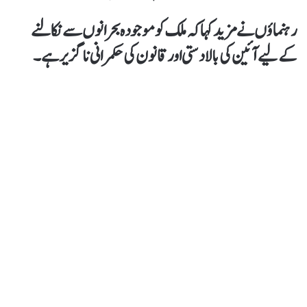
رہنماؤں نے مزید کہاکہ ملک کو موجودہ بحرانوں سے نکالنے
کےلیے آئین کی بالادستی اور قانون کی حکمرانی ناگزیر ہے۔