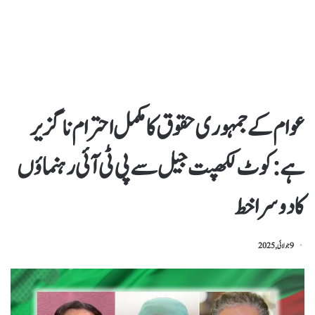
عوام کے جمہوری حقوق کا مکمل احترام ناگزیر
ہے : کوٹ لکھپت جیل سے پی ٹی آئی رہنماؤں
کا دوسرا خط
9 جولائی, 2025