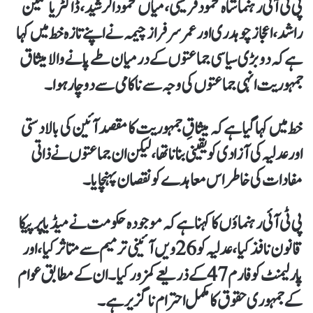
پی ٹی آئی رہنما شاہ محمود قریشی، میاں محمود الرشید، ڈاکٹر یاسمین
راشد، اعجاز چوہدری اور عمر سرفراز چیمہ نے اپنے تازہ خط میں کہا
ہےکہ دو بڑی سیاسی جماعتوں کے درمیان طے پانے والا میثاق
جمہوریت انہی جماعتوں کی وجہ سے ناکامی سے دوچار ہوا۔
خط میں کہاگیا ہےکہ میثاقِ جمہوریت کا مقصد آئین کی بالادستی
اور عدلیہ کی آزادی کو یقینی بنانا تھا، لیکن ان جماعتوں نے ذاتی
مفادات کی خاطر اس معاہدے کو نقصان پہنچایا۔
پی ٹی آئی رہنماؤں کا کہنا ہےکہ موجودہ حکومت نے میڈیا پر پیکا
قانون نافذ کیا، عدلیہ کو 26ویں آئینی ترمیم سے متاثر کیا، اور
پارلیمنٹ کو فارم 47 کے ذریعے کمزور کیا۔ ان کےمطابق عوام
کے جمہوری حقوق کا مکمل احترام ناگزیر ہے۔