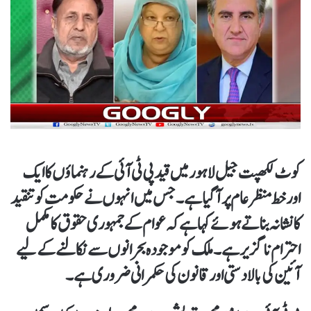
کوٹ لکھپت جیل لاہور میں قید پی ٹی آئی کے رہنماؤں کا ایک
اور خط منظر عام پر آگیا ہے۔ جس میں انہوں نے حکومت کو تنقید
کا نشانہ بناتے ہوئے کہا ہے کہ عوام کے جمہوری حقوق کا مکمل
احترام ناگزیر ہے۔ ملک کو موجودہ بحرانوں سے نکالنے کےلیے
آئین کی بالادستی اور قانون کی حکمرانی ضروری ہے۔