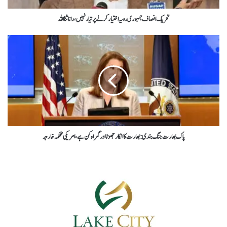
تحریک انصاف جمہوری رویہ اختیار کرنے پر تیار نہیں،راناثنااللہ
پاک بھارت جنگ بندی : بھارت کا انکار جھوٹا اور گمراہ کن ہے، امریکی محکمہ خارجہ