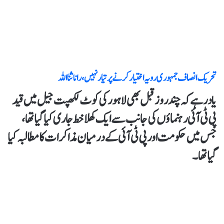
تحریک انصاف جمہوری رویہ اختیار کرنے پر تیار نہیں،راناثنااللہ
یاد رہے کہ چند روز قبل بھی لاہور کی کوٹ لکھپت جیل میں قید
پی ٹی آئی رہنماؤں کی جانب سے ایک کھلا خط جاری کیا گیا تھا،
جس میں حکومت اور پی ٹی آئی کے درمیان مذاکرات کا مطالبہ کیا
گیا تھا۔