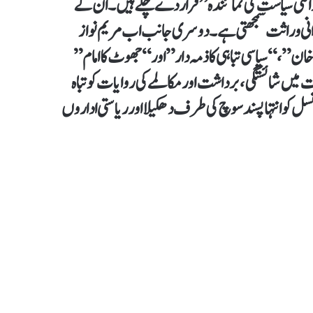
"وراثتی سیاست کی نمائندہ” قرار دے چکے ہیں۔ ان کے
ندانی وراثت سمجھتی ہے۔ دوسری جانب اب مریم نواز
 خان”، “سیاسی تباہی کا ذمہ دار” اور “جھوٹ کا امام”
 میں شائستگی، برداشت اور مکالمے کی روایات کو تباہ
ل کو انتہاپسند سوچ کی طرف دھکیلا اور ریاستی اداروں