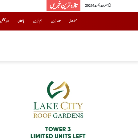
تازہ ترین خبریں
جمعرات, اگست 6 2026
صفحہ اول
تازہ خبریں
اہم خبریں
پاکستان
انٹرنیشنل