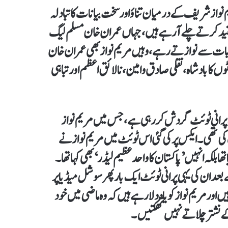
م نواز شریف کے درمیان تناؤ اور سخت بیانات کا تبادلہ
ید کرتے چلے آ رہے ہیں، جہاں عمران خان مسلم لیگ
ابات سے نوازتے رہے، وہیں مریم نواز بھی عمران خان
ا بادشاہ، نقلی صادق و امین،نالائق اعظم اور تباہی
یک پرانی ٹوئٹ گردش کر رہی ہے، جس میں مریم نواز
ریف کی تھی۔ ایکس پر کی گئی اس ٹوئٹ میں مریم نواز نے
 بلکہ انہیں ’پاکستان کا واحد عظیم لیڈر‘ بھی کہا تھا۔
بعد ان کی یہی پرانی ٹوئٹ ایک بار پھر سوشل میڈیا پر
ور مریم نواز کو یاد دلا رہے ہیں کہ وہ ماضی میں خود
کے نشتر چلاتے نہیں تھکتیں۔