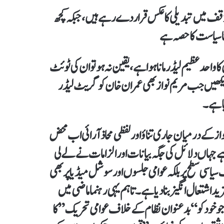
ف میں تبدیلی کا عکس قرار دے رہے ہیں، جبکہ کچھ
نا سیاست کا حصہ ہے
واحد عظیم لیڈر مانا ہوا ہے، یقین نہ ہو تو ان کی ٹوئٹ
دیکھیں جب مریم نواز بھی عمران خان کو گریٹ لیڈر
یا ہے۔
ز کے درمیان جاری تناؤ اور لفظی محاذ آرائی اب محض
ے جہاں دلائل کی جگہ بیانات اور الزامات نے لے لی
سطح پر بلکہ عوامی جلسوں اور سوشل میڈیا پر بھی
 اشتعال انگیز بنا دیا ہے۔ تاہم یہی رہنما ماضی میں
خود کو “بدعنوان نظام کے خلاف عوامی تحریک” کا