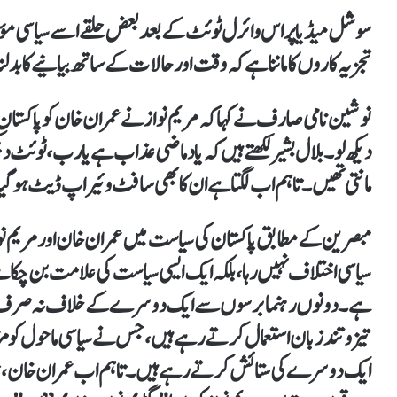
سوشل میڈیا پر اس وائرل ٹوئٹ کے بعد بعض حلقے اسے سیاسی مؤق
تجزیہ کاروں کا ماننا ہے کہ وقت اور حالات کے ساتھ بیانیے کا بدل
نوشین نامی صارف نے کہا کہ مریم نواز نے عمران خان کو پاکستان کا 
دیکھ لو۔بلال بشیر لکھتے ہیں کہ یاد ماضی عذاب ہے یا رب، ٹوئٹ 
مانتی تھیں۔ تاہم اب لگتا ہے ان کا بھی سافٹ وئیر اپ ڈیٹ ہو گ
مبصرین کے مطابق پاکستان کی سیاست میں عمران خان اور مریم نوا
سیاسی اختلاف نہیں رہا، بلکہ ایک ایسی سیاست کی علامت بن چکا ہ
ہے۔ دونوں رہنما برسوں سے ایک دوسرے کے خلاف نہ صرف سیاسی 
تیز و تند زبان استعمال کرتے رہے ہیں، جس نے سیاسی ماحول کو مزید
ایک دوسرے کی ستائش کرتے رہے ہیں۔ تاہم اب عمران خان، جو 