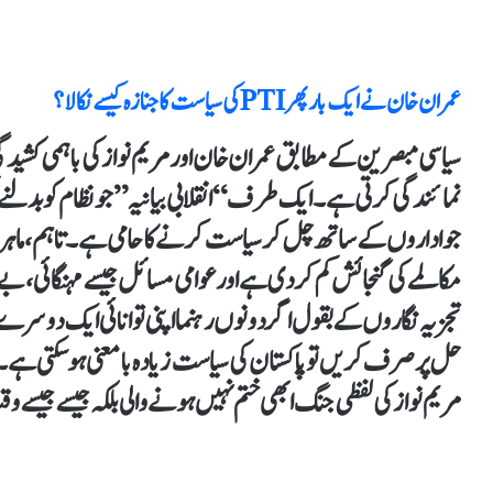
عمران خان نے ایک بار پھر PTIکی سیاست کا جنازہ کیسے نکالا؟
سیاسی مبصرین کے مطابق عمران خان اور مریم نواز کی باہمی کشیدگ
نمائندگی کرتی ہے۔ ایک طرف “انقلابی بیانیہ” جو نظام کو بدلنے 
جو اداروں کے ساتھ چل کر سیاست کرنے کا حامی ہے۔ تاہم، ماہر
مکالمے کی گنجائش کم کر دی ہے اور عوامی مسائل جیسے مہنگائی، ب
تجزیہ نگاروں کے بقول اگر دونوں رہنما اپنی توانائی ایک دوسر
حل پر صرف کریں تو پاکستان کی سیاست زیادہ بامعنی ہو سکتی ہے۔ تاہ
مریم نواز کی لفظی جنگ ابھی ختم نہیں ہونے والی بلکہ جیسے جی