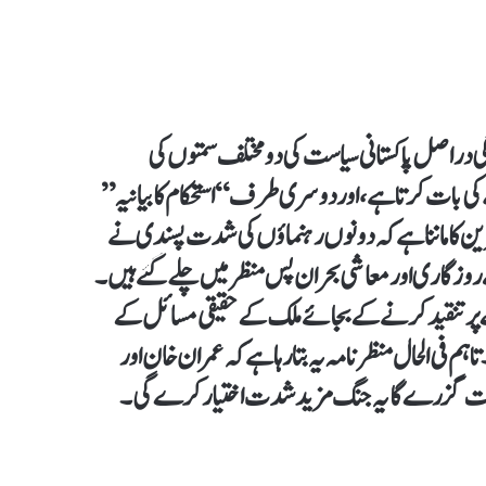
ی دراصل پاکستانی سیاست کی دو مختلف سمتوں کی
کی بات کرتا ہے، اور دوسری طرف “استحکام کا بیانیہ”
ین کا ماننا ہے کہ دونوں رہنماؤں کی شدت پسندی نے
ے روزگاری اور معاشی بحران پس منظر میں چلے گئے ہیں۔
ے پر تنقید کرنے کے بجائے ملک کے حقیقی مسائل کے
م فی الحال منظرنامہ یہ بتا رہا ہے کہ عمران خان اور
سے وقت گزرے گا یہ جنگ مزید شدت اختیار کرے گی۔