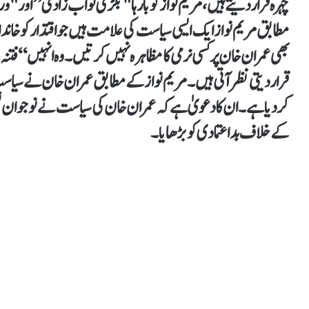
چہرہ قرار دیتے ہیں، مریم نواز کو بارہا "بگڑی نواب زادی” اور 
مطابق مریم نواز ایک ایسی سیاست کی علامت ہیں جو اقتدار کو خا
بھی عمران خان پر کسی نرمی کا مظاہرہ نہیں کرتیں۔ وہ انہیں “فتنہ
قرار دیتی نظر آتی ہیں۔ مریم نواز کے مطابق عمران خان نے سیاست
کر دیا ہے۔ ان کا دعویٰ ہے کہ عمران خان کی سیاست نے نوجوان نس
کے خلاف بداعتمادی کو بڑھایا۔