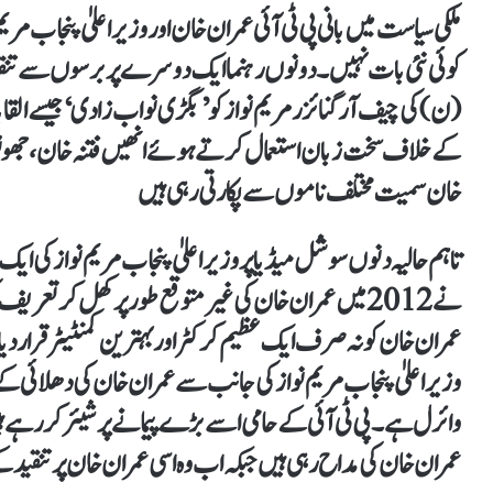
ملکی سیاست میں بانی پی ٹی آئی عمران خان اور وزیراعلیٰ پنجاب مری
کوئی نئی بات نہیں۔ دونوں رہنما ایک دوسرے پر برسوں سے تنق
(ن) کی چیف آرگنائزر مریم نواز کو ’بگڑی نواب زادی‘ جیسے الق
کے خلاف سخت زبان استعمال کرتے ہوئے انھیں فتنہ خان، جھوٹوں ک
خان سمیت مختلف ناموں سے پکارتی رہی ہیں
تاہم حالیہ دنوں سوشل میڈیا پر وزیر اعلیٰ پنجاب مریم نواز کی ا
نے 2012 میں عمران خان کی غیر متوقع طور پر کھل کر تع
عمران خان کو نہ صرف ایک عظیم کرکٹر اور بہترین کمنٹیٹر قرار دیا تھا
وزیر اعلیٰ پنجاب مریم نواز کی جانب سے عمران خان کی دھلائی کے 
وائرل ہے۔ پی ٹی آئی کے حامی اسے بڑے پیمانے پر شیئر کر رہے ہیں ا
عمران خان کی مداح رہی ہیں جبکہ اب وہ اسی عمران خان پر تنقید 