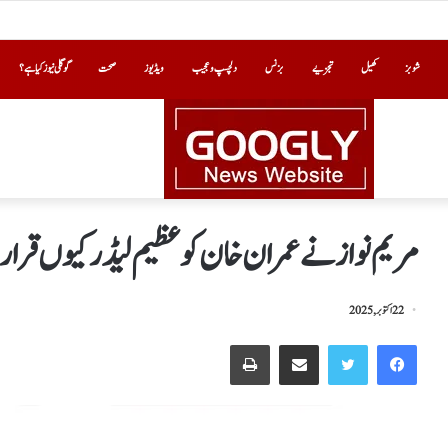
شوبز
کھیل
تجزیے
بزنس
دلچسپ و عجیب
ویڈیوز
صحت
گوگلی نیوز کیا ہے؟
مریم نواز نے عمران خان کوعظیم لیڈرکیوں قرار
22 اکتوبر, 2025