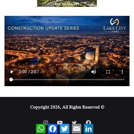
© Copyright 2026, All Rights Reserved
WhatsApp
Facebook
Twitter
Email
LinkedIn