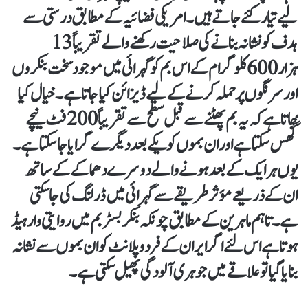
لیے تیار کئے جاتے ہیں۔ امریکی فضائیہ کے مطابق درستی سے
ہدف کو نشانہ بنانے کی صلاحیت رکھنے والے تقریباً 13
ہزار 600 کلوگرام کے اس بم کو گہرائی میں موجود سخت بنکروں
اور سرنگوں پر حملہ کرنے کے لیے ڈیزائن کیا جاتا ہے۔ خیال کیا
جاتا ہے کہ یہ بم پھٹنے سے قبل سطح سے تقریباً 200 فٹ نیچے
گُھس سکتا ہے اور ان بموں کو یکے بعد دیگرے گرایا جا سکتا ہے۔
یوں ہر ایک کے بعد ہونے والے دوسرے دھماکے کے ساتھ
ان کے ذریعے مؤثر طریقے سے گہرائی میں ڈرلنگ کی جا سکتی
ہے۔ تاہم ماہرین کے مطابق چونکہ بنکر بسٹر بم میں روایتی وارہیڈ
ہوتا ہے اس لئے اگر ایران کے فردو پلانٹ کو ان بموں سے نشانہ
بنایا گیا تو علاقے میں جوہری آلودگی پھیل سکتی ہے۔