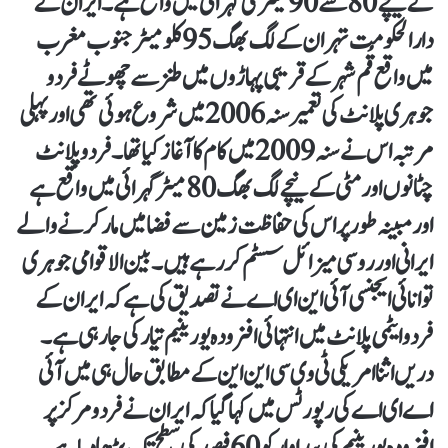
کے نیچے 80 سے 90 میٹر کی گہرائی میں واقع ہے ۔ایران کے
دارالحکومت تہران کے لگ بھگ 95 کلومیٹر جنوب مغرب
میں واقع قُم شہر کے قریبی پہاڑوں میں طنز سے چھوٹے فردو
جوہری پلانٹ کی تعمیر سنہ 2006 میں شروع ہوئی تھی اور پہلی
مرتبہ اس نے سنہ 2009 میں کام کا آغاز کیا تھا۔ فردو پلانٹ
چٹانوں اور مٹی کے نیچے لگ بھگ 80 میٹر گہرائی میں واقع ہے
اور مبینہ طور پر اس کی حفاظت زمین سے فضا میں مار کرنے والے
ایرانی اور روسی میزائل سسٹم کر رہے ہیں۔ بین الاقوامی جوہری
توانائی ایجنسی آئی این ای اے نے تصدیق کی ہے کہ ایران کے
فردو ایٹمی پلانٹ میں انتہائی افزودہ یورینیم تیار کی جا رہی ہے۔
دریں اثنا امریکی ٹی وی سی این این کے مطابق حال ہی میں آئی
اے ای اے کی رپورٹس میں کہا گیا کہ ایران نے فردو مرکز پر
افزودہ یورینیم کی پیداوار کو 60 فیصد کی سطح تک بڑھا دیا ہے ۔