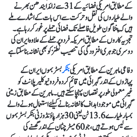
کے مطابق امریکی فضائیہ کے 31 سے زائد ایندھن بھرنے
والے طیاروں کی نقل و حرکت سے اس بات کے اشارے ملے
ہیں کہ پنٹاگون طویل فاصلے تک فضائی حملے پر غور کر رہا ہے ۔
تجزیہ کاروں کے مطابق امریکہ فردو پر حملے کے علاوہ ایران کی
دوسری جوہری افزودگی کی تنصیب نطنز کو بھی نشانہ بنا سکتا ہے
دفاعی ماہرین کے مطابق امریکی
بنکر
بسٹر بموں ایران کے
پہاڑوں کے اندر گہرائی میں قائم کردہ فردو نیوکلیر پلانٹ کو
غیرمعمولی طور پر نقصان پہنچا سکتے ہیں۔ ماہرین کے مطابق زمینی
گہرائی میں موجود اہداف کا نشانہ بنانے کیلئے استعمال ہونے والے
بمبار طیارے 13.6 ٹن یعنی30 ہزارپاؤنڈوزنی بنکر بسٹر بموں
سے لیس ہوتے ہیں، جو 60 میٹر چٹان کے اندر گھسنے کی