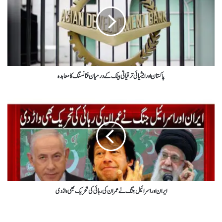
پاکستان اورایشیائی ترقیاتی بینک کے درمیان فنانسنگ کا معاہدہ
ایران اور اسرائیل جنگ نے عمران کی رہائی کی تحریک بھی واڑ دی