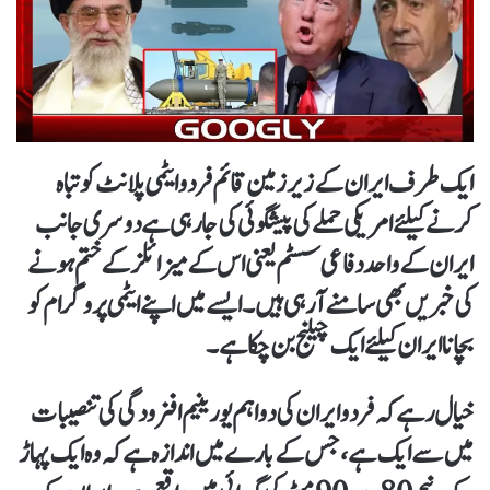
ایک طرف ایران کے زیر زمین قائم فردو ایٹمی پلانٹ کو تباہ
کرنے کیلئے امریکی حملے کی پیشگوئی کی جا رہی ہے دوسری جانب
ایران کے واحد دفاعی سسٹم یعنی اس کے میزائلز کے ختم ہونے
کی خبریں بھی سامنے آ رہی ہیں۔ ایسے میں اپنے ایٹمی پروگرام کو
بچانا ایران کیلئے ایک چیلنج بن چکا ہے۔
خیال رہے کہ فردو ایران کی دو اہم یورینیم افزودگی کی تنصیبات
میں سے ایک ہے ، جس کے بارے میں اندازہ ہے کہ وہ ایک پہاڑ