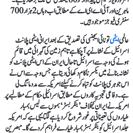
ماہرین اور آئی اے ای اے کے مطابق اب وہاں 2ہزار700
سنٹری فیوجز موجود ہیں۔
عالمی
ایٹمی
تونائی ایجنسی کی تصدیق کے بعد ایرانی ایٹمی پلانٹ
اسرائیل کے نشانے پر آ چکا ہے تاہم زمین کی گہرائی میں قائم
ہونے کی وجہ سے اسرائیل تاحال ایران کے اس ایٹمی پلانٹ کو
نشانہ بنانے میں یکسر ناکام دکھائی دیتا ہے جس وجہ سے اس نے
اس جوہری پلانٹ کو تباہ کرنے کیلئے امریکہ سے مدد مانگ لی
ہے۔ دفاعی تجزیہ کاروں کے مطابق اسرائیلی حکام کے مطالبے پر
امریکہ نے ایران کیخلاف ’بنکر بسٹر‘ بموں سے لیس بمبار
طیاروں کی تعیناتی پر غور شروع کر دیا ہے لگتا یہی ہے کہ امریکہ
جلد اسرائیل کو بنکر بسٹر بمبار طیارے فراہم کر دے گا۔مبصرین