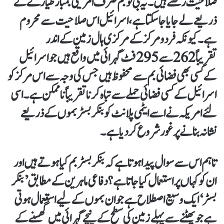
صلاحیت رکھتے ہیں۔ یہ بی ٹو بم صرف امریکی بمبار طیارے کے
ذریعے لے جایا جا سکتا ہے ،اسرائیل اس صلاحیت سے محروم
ہے۔کیونکہ فردومرکز کے مرکزی ہال زمین کے اندر
تقریباً 262 سے 295 فٹ گہرائی میں واقع ہیں جو اسرائیل
کے کسی بھی فضائی بم سے محفوظ ہیں جس کی وجہ سے اس مرکز کو
اسرائیل کے کسی فضائی حملے سے تباہ کرنا تقریباً ناممکن ہے ۔ اسی
لئے امریکہ نے اسے ایٹمی پلانٹ کو بنکر بسٹر بموں کے ذریعے
نشانہ بنانے پر غور شروع کر دیا ہے ۔
تاہم اس سے سوال پیدا ہوتا ہے کہ بنکر بسٹر بم کیا ہوتے ہیں اور
ان کو کہاں پر استعمال کیا جاتا ہے؟ دفاعی ماہرین کے مطابق ’بنکر
بسٹر‘ ایک وسیع اصطلاح ہے جو ان بموں کے لیے استعمال ہوتی
ہے جو پھٹنے سے پہلے زمین کی سطح کے نیچے گہرائی میں گُھسنے کے