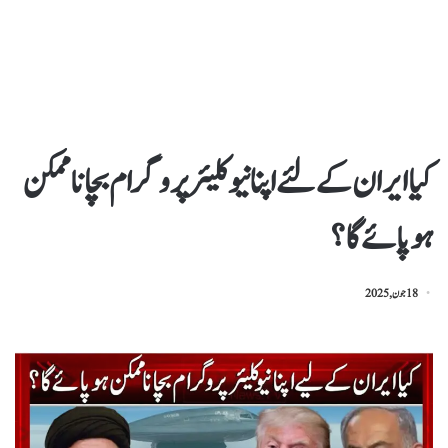
کیا ایران کے لئے اپنا نیوکلیئر پروگرام بچاناممکن
ہو پائے گا؟
18 جون, 2025