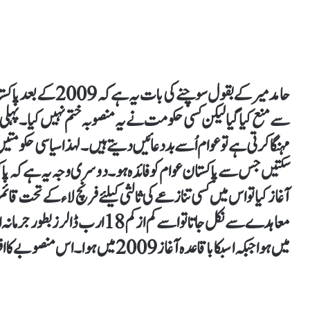
حامد میر کے بقول سوچ
سے منع کیا گیا لیکن کسی حکومت نے یہ منصوبہ ختم نہیں کیا۔ پہل
مہنگا کرتی ہے تو عوام اُسے بد دعائیں دیتے ہیں۔ لہذا سیاسی حکومتی
سکتیں جس سے پاکستان عوام کو فائدہ ہو۔دوسری وجہ یہ ہے کہ پا
آغاز کیا تو اس میں کسی تنازعے کی ثالثی کیلئے فرنچ لاء کے تحت قائ
میں ہوا جبکہ اسبکا باقاعدہ آغاز 2009 میں ہوا۔ اس منصوبے کا افتتاح 2013 میں ہوا۔