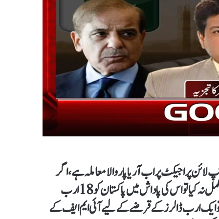
لائن پراجیکٹ پر اب آر یا پار والا معاملہ ہے، اگر
ہمارے فیصلہ ساز اب بھی امریکہ سے ڈرتے رہے اور یہ منصوبہ مکمل نہ کیا تو اس کی پاداش میں پاکستان کو 18 ارب
ان کو تو ایک ارب ڈالرز کے قرضے کے لیے آئی ایم ایف کے