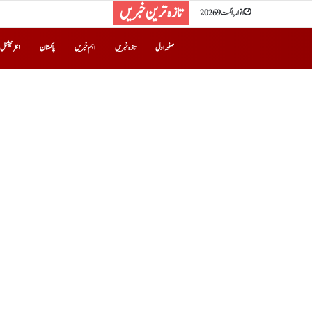
تازہ ترین خبریں
اتوار, اگست 9 2026
صفحہ اول
تازہ خبریں
اہم خبریں
پاکستان
انٹرنیشنل