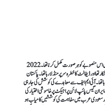
حامد میر کا کہنا ہے کہ پاکستان کو معاہدے کے مطابق 2024 میں اس منصوبے کو ہر صورت مکمل کرنا تھا۔ 2022
تھا اور ڈیفالٹ کا خطرہ سر پر منڈلا رہا تھا۔ پاکستان
 تھا ۔آئی ایم ایف سے معاہدے کی کوشش کی جا رہی
ک ایران گیس پائپ لائن پراجیکٹ پر خاموشی اختیار کی
و گیا۔ ایران اور سعودی عرب میں مفاہمت کی کوششیں کامیاب ہو