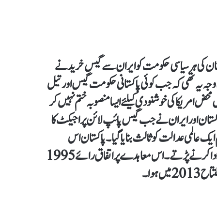
نے کی بات یہ ہے کہ 2009 کے بعد پاکستان کی ہر سیاسی حکومت کو ایران سے گیس خریدنے
ی وجہ یہ تھی کہ جب کوئی پاکستانی حکومت گیس اور تیل
ں محض امریکا کی خوشنودی کیلئے ایسا منصوبہ ختم نہیں کر
کستان اور ایران نے جب گیس پائپ لائن پراجیکٹ کا
م ایک عالمی عدالت کو ثالث بنایا گیا۔ پاکستان اس
معاہدے سے نکل جاتا تو اسے کم از کم 18 ارب ڈالرز بطور جرمانہ ادا کرنے پڑتے۔ اس معاہدے پر اتفاق رائے 1995