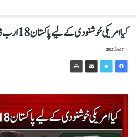
کیا امریکی خوشنودی کے لیے پاکستان 18 ارب ڈالرز جرمانہ دے پائے گا ؟
17 جولائی, 2025