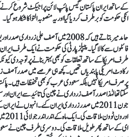
انکی حکومت کو برطرف کر دیا گیا اور یہ منصوبہ التوا کا شکار ہو گیا۔
حامد میر بتاتے ہیں کہ 2008 میں آصف علی 
فائلوں سے کالا گیا۔ پیپلز پارٹی کی حکومت نے ایک طرف ایران
طرف امریکا کے ساتھ تعلقات کو بھی بہتر بنانے پر توجہ دی کی
رکاوٹ امریکی پابندیاں تھیں۔ کچھ ہی عرصے میں صدر آصف زر
پرصرف امریکا نہیں بلکہ سعودی عرب کو بھی تحفظات ہیں۔ پاک
سکتا تھا لہٰذا صدر آصف زرداری نے چین کی تائید سے ایران او
جون 2011 میں صدر زرداری ایران گئے۔ انہوں نے ایران
اورون 
ای کے ساتھ پھر طویل ملاقات کی۔ دوسری طرف چین نے سعودی