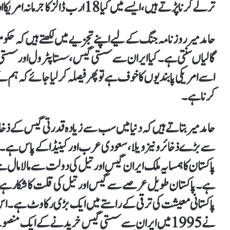
ترلے کرنا پڑتے ہیں، ایسے میں کیا 18 ارب ڈالز کا جرمانہ امریکا ادا کرے گا؟
حامد میر روزنامہ جنگ کے لیے اپنے تجزیے میں لکھتے ہیں کہ حک
گالیاں سنتی ہے۔ کیا ایران سے سستی گیس، سستا پٹرول اور سستی 
کرنا ہے۔
حامد میر بتاتے ہیں کہ دنیا میں سب سے زیادہ قدرتی گیس کے ذ
سے بڑے ذخائر ونیزویلا، سعودی عرب اور کینیڈا کے پاس ہے۔ چوتھ
ہے۔ پاکستان طویل عرصے سے گیس اور تیل کی قلت کا شکار ہے۔
پاکستانی معیشت کی ترقی کے راستے میں ایک بڑی رکاوٹ ہے۔ اس ر
نے 1995 میں ایران سے سستی گیس خریدنے کے ایک منصوب