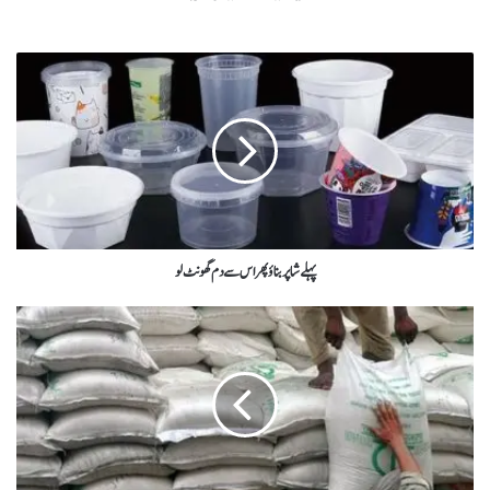
پہلے شاپر بناؤ پھر اس سے دم گھونٹ لو