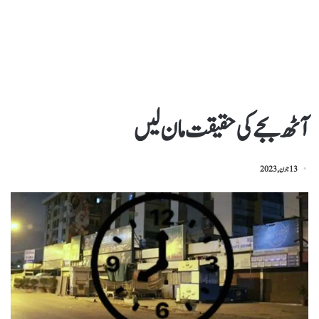
آٹھ بجے کی حقیقت مان لیں
13 جون, 2023