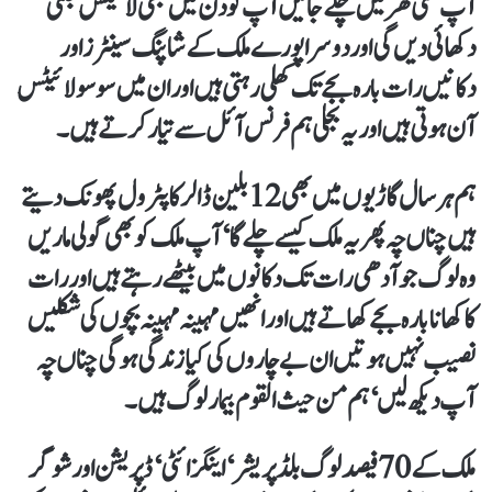
آپ کسی گھر میں چلے جائیں آپ کو دن میں بھی لائیٹس جلتی
دکھائی دیں گی اور دوسرا پورے ملک کے شاپنگ سینٹرز اور
دکانیں رات بارہ بجے تک کھلی رہتی ہیں اور ان میں سو سو لائیٹس
آن ہوتی ہیں اور یہ بجلی ہم فرنس آئل سے تیار کرتے ہیں۔
ہم ہر سال گاڑیوں میں بھی 12بلین ڈالر کا پٹرول پھونک دیتے
ہیں چناں چہ پھر یہ ملک کیسے چلے گا‘ آپ ملک کو بھی گولی ماریں
وہ لوگ جو آدھی رات تک دکانوں میں بیٹھے رہتے ہیں اور رات
کا کھانا بارہ بجے کھاتے ہیں اور انھیں مہینہ مہینہ بچوں کی شکلیں
نصیب نہیں ہوتیں ان بے چاروں کی کیا زندگی ہوگی چناں چہ
آپ دیکھ لیں‘ ہم من حیث القوم بیمار لوگ ہیں۔
ملک کے 70 فیصد لوگ بلڈ پریشر‘ اینگزائٹی‘ ڈپریشن اور شوگر