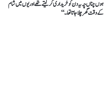
ہوں چناں چہ یہ دن کو خریداری کر لیتے تھے اور یوں میں شام
کے وقت گھر چلا جاتا تھا۔‘‘