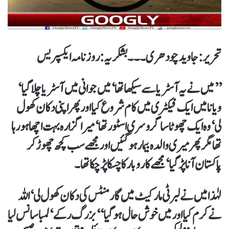
تحریر:جاوید چودھری۔۔۔ بشکریہ :روزنامہ ایکسپریس
’’میں نے یہ آسٹریا سے سیکھا تھا‘ میں جوانی میں آسٹریا چلا گیا‘
ویانا میں ایک فیکٹری میں کام شروع کیا اور پھر اپنی دکان کھول
لی‘ وہ ایک چھوٹا سا گروسری اسٹور تھا‘ میرا گزارہ بہت اچھا ہو رہا
تھا مگر پھر میری والدہ بیمار ہو گئیں اور مجھے سب کچھ چھوڑ کر
پاکستان آنا پڑ گیا‘ مجھے کاروبار کا چسکا پڑ چکا تھا۔
لہٰذا میں نے لبرٹی مارکیٹ میں گارمنٹس کی دکان کھول لی‘ اللہ
نے کرم کیا اور میں خوش حال ہو گیا‘‘ بزرگ رکے‘ لمبا سانس لیا