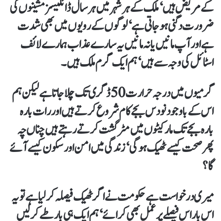
کے مریض ہیں‘ ملک کے ہر شہر میں ہر سال ڈائلیسز مشینوں کی
ضرورت دگنی ہو جاتی ہے‘ لوگوں کے رویوں میں بھی شدت
ہے اور آپ مانیں یا نہ مانیں یہ سارے عذاب ہمارے لائف
اسٹائل کی وجہ سے ہیں‘ ہم ایک گرم ملک ہیں۔
گرمیوں میں درجہ حرارت 50 ڈگری تک چلا جاتا ہے لیکن ہم
اس کے باوجود نو دس بجے کام شروع کرتے ہیں اور رات بارہ
بارہ بجے تک مارکیٹوں میں مٹر گشت کرتے رہتے ہیں چناں چہ
پھر صحت کیسے ٹھیک ہو گی‘ زندگی میں امن اور سکون کیسے آئے
گا؟
میری درخواست ہے حکومت نے اگر ٹھیک فیصلہ کر لیا ہے تو یہ
اس بار اس فیصلے پر عمل بھی کرائے‘ ہم ایک ہی بار طے کر لیں