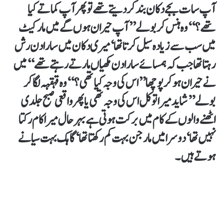
آپ سات بجے دکان بند کر دیتے تھے تو پھر آپ کماتے کیا
تھے؟‘‘ وہ ہنس کر بولے ’’آپ حیران ہوں گے میں مارکیٹ
میں سب سے زیادہ سیل کرتا تھا‘ میری دکان میں سارا دن رش
رہتا تھا جب کہ ہمسائے سارا دن مکھیاں مارتے رہتے تھے‘‘ میں
نے حیران ہو کر پوچھا ’’اس کی وجہ کیا تھی؟‘‘ وہ قہقہہ لگا کر
بولے ’’شاید میرا توکل اس کی وجہ تھی یا پھر واقعی صبح جلدی
اٹھنے والوں کے کام میں برکت ہوتی ہے بہرحال میرا کام رکتا
نہیں تھا‘ دوسرا میں مارجن بہت کم رکھتا تھا‘ گاہک بہت سیانے
ہوتے ہیں۔