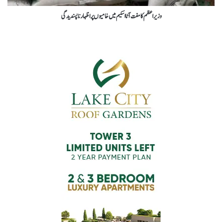
وزیراعظم کا مفت آٹا اسکیم میں خامیوں پر اظہار ناپسندیدگی