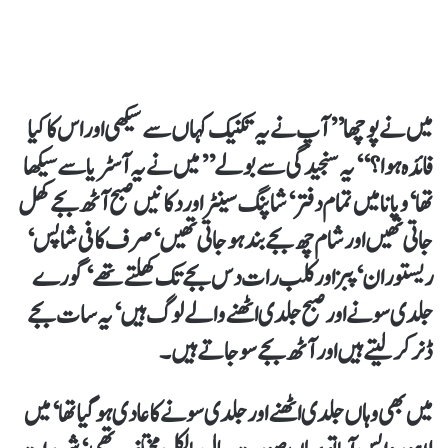
میں نے پوچھا ’’آپ نے یہ تکنیک کہاں سے سیکھی اور اس کا کیا
فائدہ ہوا؟‘‘یہ سنجیدگی سے بولے ’’میں نے یہ آسٹریا سے سیکھا
تھا‘ ویانا میں تمام دفتر‘ شاپنگ سینٹر اور دکانیں صبح آٹھ بجے کھل
جاتی تھیں اور شام چھ بجے بند ہو جاتی تھیں‘ صرف کافی شاپس‘
ریستوران‘ پبز اور کلب رات دس بجے تک کھلتے تھے‘ گورے
جلدی سونے اور صبح جلدی اٹھنے والے لوگ ہیں‘ یہ سات بجے
ڈنر کر لیتے ہیں اور آٹھ بجے سو جاتے ہیں۔
میں بھی وہاں جلدی اٹھنے اور جلدی سونے کا عادی ہو گیا تھا‘ میں