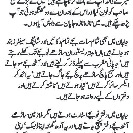
میرے والد آپ سے بات کرنا چاہتے ہیں‘ میں نے بڑے شیخ
صاحب کو فون کیا اور اس کے بعد ان سے وہ گفتگو ہوئی جو آپ
پڑھ چکے ہیں۔ میں تازہ تازہ جاپان سے واپس آیا ہوں۔
جاپان میں بھی شام سات بجے تمام دکانیں اور شاپنگ سینٹرز بند
ہو جاتے ہیں ہاں البتہ ریستوران ساڑھے نو بجے تک کھلے رہتے
ہیں‘ جاپانی مغرب سے پہلے ڈنر کر لیتے ہیں اور آٹھ بجے سو جاتے
ہیں اور صبح پانچ ساڑھے پانچ بجے جاگ جاتے ہیں‘ یہ اٹھ کر
ایکسرسائز کرتے ہیں‘ تیار ہوتے ہیں‘ ناشتہ کرتے ہیں اور
دفتروں کے لیے روانہ ہو جاتے ہیں۔
جاپان میں دفتر نو بجے اسٹارٹ ہوتے ہیں مگر ملازمین ساڑھے
آٹھ بجے دفتر پہنچ جاتے ہیں اور یہ آدھ گھنٹہ اپنا ڈیسک‘ اپنی