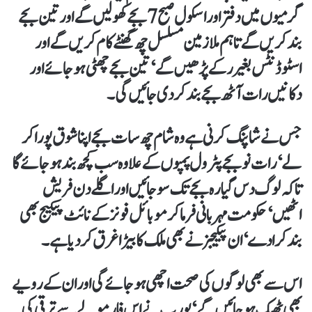
گرمیوں میں دفتر اور اسکول صبح 7 بجے کھولیں گے اور تین بجے
بندکریں گے تاہم ملازمین مسلسل چھ گھنٹے کام کریں گے اور
اسٹوڈنٹس بغیر رکے پڑھیں گے‘ تین بجے چھٹی ہو جائے اور
دکانیں رات آٹھ بجے بند کر دی جائیں گی۔
جس نے شاپنگ کرنی ہے وہ شام چھ سات بجے اپنا شوق پورا کر
لے‘ رات نو بجے پٹرول پمپوں کے علاوہ سب کچھ بند ہوجائے گا
تاکہ لوگ دس گیارہ بجے تک سو جائیں اوراگلے دن فریش
اٹھیں‘ حکومت مہربانی فرما کر موبائل فونز کے نائٹ پیکیج بھی
بند کرا دے‘ ان پیکیجز نے بھی ملک کا بیڑا غرق کر دیا ہے۔
اس سے بھی لوگوں کی صحت اچھی ہو جائے گی اور ان کے رویے
بھی ٹھیک ہو جائیں گے‘ یورپ نے اس فارمولے سے ترقی کی