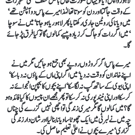
لاہور واپس آیا تو یہاں صورت حال بالکل مختلف تھی‘ شہر رات
کے وقت جاگتا اور دن کو سوتا تھا لہٰذا میرے پاس دو آپشن تھے‘
میں ویانا کی روٹین جاری رکھتا یا پھر لاہوریا ہو جاتا‘ میں نے سوچا
‘میں اگر رات کو جاگ کر زیادہ پیسے کما لوں گا تو کیا فرق پڑ جائے
گا۔
میرے پاس اگر کروڑوں روپے بھی جمع ہو جائیں مگر میں نے
اپنے خاندان کو وقت نہ دیا‘ میں اگر اپنی ماں کے پاؤں نہ دبا سکا‘
اپنی بیوی کے ساتھ گپ نہ لگا سکا‘ اپنے بچوں کا بچپن انجوائے نہ
کر سکا اور اپنی نیند پوری نہ کر سکا تو پھر مجھے ان پیسوں کا کیا فائدہ ہو
گا؟ میں کما لوں گا مگر میری زندگی تو اچھی نہیں گزرے گی چناں
چہ میں نے لبرٹی میں ایک چھوٹا سا ویانا بنا لیا اور شان دار زندگی
گزاری‘ میرے بچوں نے اعلیٰ تعلیم حاصل کی۔