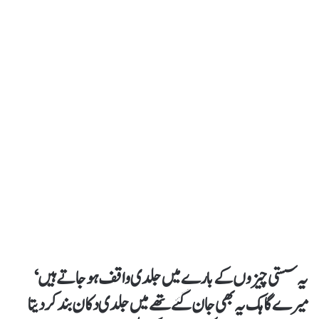
یہ سستی چیزوں کے بارے میں جلدی واقف ہو جاتے ہیں‘
میرے گاہک یہ بھی جان گئے تھے میں جلدی دکان بند کر دیتا