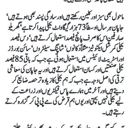
ماحول بھی سبز اور کلین رکھتے ہیں اور سادگی پسند بھی ہوتے ہیں‘
جاپان ہر سال اوسطاً73 ہزارگیگاواٹ بجلی پیدا کرتا ہے‘ گھریلو
صارفین اس کا صرف پانچ فیصد استعمال کرتے ہیں‘ دس فیصد
بجلی کمرشل ایکٹوٹیز مثلاً دکانوں‘ شاپنگ سینٹروں‘ سائن بورڈز
اور اسٹریٹ لائیٹس میں استعمال ہوتی ہے جب کہ باقی 85 فیصد
بجلی صنعتیں اور کسان استعمال کرتے ہیں اور یہ جاپان کی معاشی
ترقی کی اصل وجہ ہے جب کہ ہم بجلی کازیادہ تر حصہ ضایع کر
دیتے ہیں اور آخر میں ہمارے پاس فیکٹریوں اور زراعت کے
لیے بجلی نہیں بچتی اور یوں ہم قرض کی مے پی پی کر گزارہ کرتے
رہتے ہیں۔