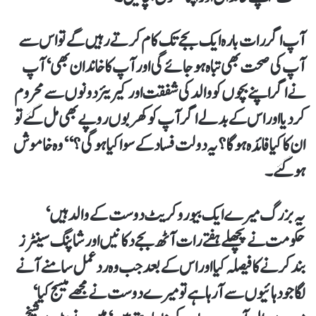
آپ اگر رات بارہ ایک بجے تک کام کرتے رہیں گے تو اس سے
آپ کی صحت بھی تباہ ہو جائے گی اور آپ کا خاندان بھی‘ آپ
نے اگر اپنے بچوں کو والد کی شفقت اور کیریئردونوں سے محروم
کر دیا اور اس کے بدلے اگر آپ کو کھربوں روپے بھی مل گئے تو
ان کا کیا فائدہ ہو گا؟ یہ دولت فساد کے سوا کیا ہو گی؟‘‘ وہ خاموش
ہو گئے۔
یہ بزرگ میرے ایک بیوروکریٹ دوست کے والد ہیں‘
حکومت نے پچھلے ہفتے رات آٹھ بجے دکانیں اور شاپنگ سینٹرز
بند کرنے کا فیصلہ کیا اور اس کے بعد جب وہ ردعمل سامنے آنے
لگا جو دہائیوں سے آ رہا ہے تو میرے دوست نے مجھے میسج کیا‘