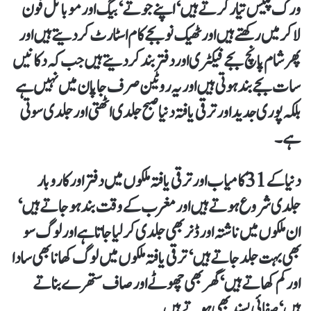
ورک پلیس تیار کرتے ہیں ‘ اپنے جوتے‘ بیگ اور موبائل فون
لاکر میں رکھتے ہیں اور ٹھیک نو بجے کام اسٹارٹ کر دیتے ہیں اور
پھر شام پانچ بجے فیکٹری اور دفتر بند کر دیتے ہیں جب کہ دکانیں
سات بجے بند ہوتی ہیں اور یہ روٹین صرف جاپان میں نہیں ہے
بلکہ پوری جدید اور ترقی یافتہ دنیا صبح جلدی اٹھتی اور جلدی سوتی
ہے۔
دنیا کے 31 کامیاب اور ترقی یافتہ ملکوں میں دفتر اور کاروبار
جلدی شروع ہوتے ہیں اور مغرب کے وقت بند ہو جاتے ہیں‘
ان ملکوں میں ناشتہ اور ڈنر بھی جلدی کر لیا جاتا ہے اور لوگ سو
بھی بہت جلد جاتے ہیں‘ ترقی یافتہ ملکوں میں لوگ کھانا بھی سادا
اور کم کھاتے ہیں‘ گھر بھی چھوٹے اور صاف ستھرے بناتے
ہیں‘ صفائی پسند بھی ہوتے ہیں۔