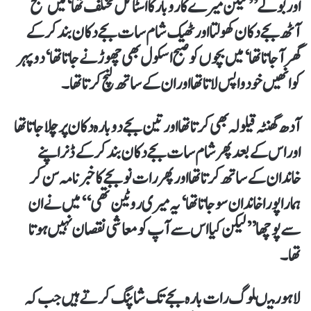
اور بولے ’’لیکن میرے کاروبار کا اسٹائل مختلف تھا‘ میں صبح
آٹھ بجے دکان کھولتا اور ٹھیک شام سات بجے دکان بند کر کے
گھر آ جاتا تھا‘ میں بچوں کو صبح اسکول بھی چھوڑنے جاتا تھا‘ دوپہر
کو انھیں خود واپس لاتا تھا اور ان کے ساتھ لنچ کرتا تھا۔
آدھ گھنٹہ قیلولہ بھی کرتا تھا اور تین بجے دوبارہ دکان پر چلا جاتا تھا
اور اس کے بعد پھر شام سات بجے دکان بند کر کے ڈنر اپنے
خاندان کے ساتھ کرتا تھا اور پھر رات نو بجے کا خبرنامہ سن کر
ہمارا پورا خاندان سو جاتا تھا‘ یہ میری روٹین تھی‘‘ میں نے ان
سے پوچھا ’’لیکن کیا اس سے آپ کو معاشی نقصان نہیں ہوتا
تھا۔
لاہور میںلوگ رات بارہ بجے تک شاپنگ کرتے ہیں جب کہ