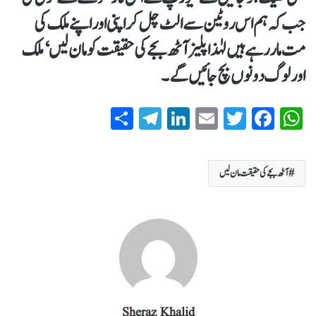
جب کہ ہم اس روٹین سے الٹ چل کر اپنی اور اپنے ملک کی
مت مار رہے ہیں لہٰذا پلیز آٹھ بجے کی حقیقت کو مان لیں‘ ملک
اور لوگ دونوں بچ جائیں گے۔
S
T
Li
E
T
Fa
W
ha
el
nk
m
wi
ce
ha
re
eg
ed
ail
tte
bo
ts
آٹھ بجے کی حقیقت مان لیں
ra
In
r
ok
A
m
pp
Sheraz Khalid