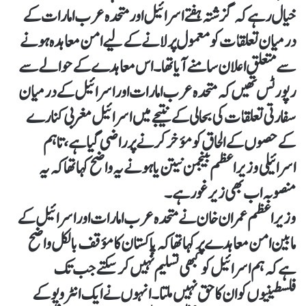
خیال رہے کہ گزشتہ ہفتے اسرائیل اور متحدہ عرب امارات کے
درمیان تعلقات کو معمول پر لانے کے لیے امن معاہدہ ہونے
سے متعلق اعلان سامنے آیا تھا۔ اس معاہدے کے حوالے سے
رپورٹس تھیں کہ متحدہ عرب امارات اور اسرائیل کے درمیان
سفارتی تعلقات کی بحالی کے نتیجے میں اسرائیل مغربی کنارے
کے حصوں کے الحاق کو مؤخر کرنے پر راضی گیا ہے، تاہم
اسرائیلی وزیراعظم بینجمن نیتن یاہو نے یہ واضح کہا تھا کہ یہ
منصوبہ اب بھی زیر غور ہے۔
وزیراعظم عمران خان نے متحدہ عرب امارات اور اسرائیل کے
مابین امن معاہدے پر کہا تھا کہ پاکستان کا مؤقف بالکل واضح
ہے کہ ہم اسرائیل کو کبھی تسلیم نہیں کر سکتے جب تک
فلسطینیوں کو ان کا حق نہیں ملتا۔ انہوں نے ایک انٹرویو کے