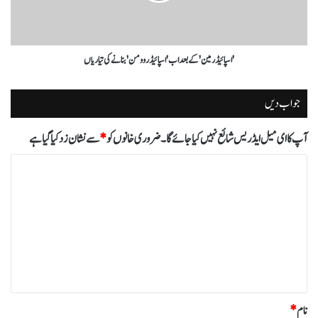
'اسپائیڈر مین' کے بعد اب 'اسپائیڈر وومن' بنانے کی تیاریاں
جواب دیں
آپ کا ای میل ایڈریس شائع نہیں کیا جائے گا۔
ضروری خانوں کو
*
سے نشان زد کیا گیا ہے
ت
ب
ص
ر
ہ
*
نام
*