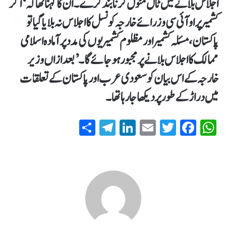
اجلاس بلانے میں ٹال مٹول کرنا بند کرے۔ ان کا کہنا تھا کہ ‘اگر
کشمیر پر او آئی سی وزرائے خارجہ کونسل کا اجلاس نہ بلایا گیا تو
پاکستان، مسئلہ کشمیر اور مظلوم کشمیریوں کی مدد پر آمادہ اسلامی
ممالک کا اجلاس بلانے پر مجبور ہوجائے گا۔’ بعد ازاں وزیر
خارجہ کے اس بیان کو سعودی عرب اور پاکستان کے تعلقات
میں دراڑ کے طور پر دیکھا جا رہا تھا۔
S
T
Li
E
T
Fa
W
ha
el
nk
m
wi
ce
ha
re
eg
ed
ail
tte
bo
ts
ra
In
r
ok
A
m
pp