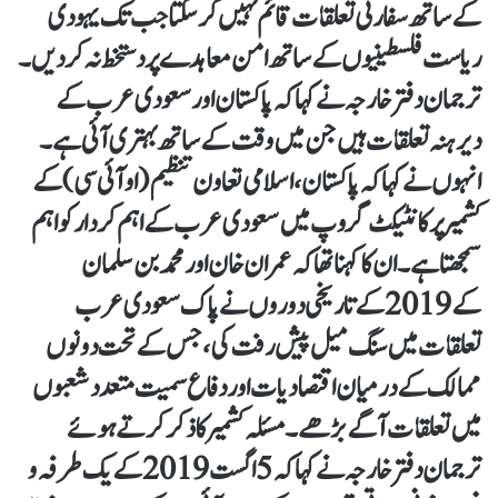
کے ساتھ سفارتی تعلقات قائم نہیں کرسکتا جب تک یہودی
ریاست فلسطینیوں کے ساتھ امن معاہدے پر دستخط نہ کردیں۔
ترجمان دفتر خارجہ نے کہا کہ پاکستان اور سعودی عرب کے
دیرہنہ تعلقات ہیں جن میں وقت کے ساتھ بہتری آئی ہے۔
انہوں نے کہا کہ پاکستان، اسلامی تعاون تنظیم (او آئی سی) کے
کشمیر پر کانٹیکٹ گروپ میں سعودی عرب کے اہم کردار کو اہم
سمجھتا ہے۔ ان کاکہنا تھا کہ عمران خان اور محمد بن سلمان
کے 2019 کے تاریخی دوروں نے پاک سعودی عرب
تعلقات میں سنگ میل پیش رفت کی، جس کے تحت دونوں
ممالک کے درمیان اقتصادیات اور دفاع سمیت متعدد شعبوں
میں تعلقات آگے بڑھے۔ مسئلہ کشمیر کا ذکر کرتے ہوئے
ترجمان دفتر خارجہ نے کہا کہ 5 اگست 2019 کے یک طرفہ و