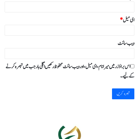
ای میل
*
ویب‌ سائٹ
اس براؤزر میں میرا نام، ای میل، اور ویب سائٹ محفوظ رکھیں اگلی بار جب میں تبصرہ کرنے
کےلیے۔