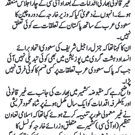
غیر قانونی بھارتی اقدامات کے بعد او آئی سی کے چار اجلاس منعقد
ہوئے۔ انہوں نے دعویٰ کیا کہ وزیر خارجہ کے دورہ چین کا
سعودی عرب کے ساتھ پاکستان کے تعلقات سے کوئی تعلق
نہیں۔
ان کا کہنا تھا کہ جنرل راجیل شریف کی سعودی اتحاد برائے
انسداد دہشت گردی میں پوزیشن میں بھی کوئی تبدیلی نہیں آئی
جب کہ پاک سعودی عرب تعلقات پر کسی قسم کا کوئی فرق نہیں
پڑا۔
واضح رہے کہ مقبوضہ کشمیر میں بھارت کی جانب سے غیر قانونی
اور یکطرفہ اقدامات کو ایک سال مکمل ہونے پر شاہ محمود قریشی
نے غیر معمولی طور پر تنبیہہ کرتے ہوئے کہا تھا کہ اسلامی تعاون
تنظیم (او آئی سی) کشمیر سے متعلق وزرائے خارجہ کونسل کا