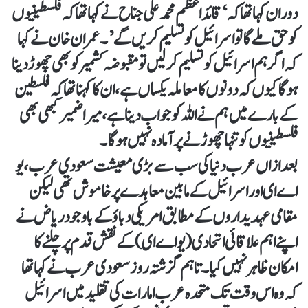
دوران کہا تھا کہ ‘قائد اعظم محمد علی جناح نے کہا تھا کہ فلسطینیوں
کو حق ملے گا تو اسرائیل کو تسلیم کریں گے’۔ عمران خان نے کہا
کہ اگر ہم اسرائیل کو تسلیم کرلیں تو مقبوضہ کشمیر کو بھی چھوڑ دینا
ہوگا کیوں کہ دونوں کا معاملہ یکساں ہے، ان کا کہنا تھا کہ فلسطین
کے بارے میں ہم نے اللہ کو جواب دینا ہے، میرا ضمیر کبھی بھی
فلسطینیوں کو تنہا چھوڑنے پر آمادہ نہیں ہوگا۔
بعد ازاں عرب دنیا کی سب سے بڑی معیشت سعودی عرب، یو
اے ای اور اسرائیل کے مابین معاہدے پر خاموش تھی لیکن
مقامی عہدیداروں کے مطابق امریکی دباؤ کے باوجود ریاض نے
اپنے اہم علاقائی اتحادی (یو اے ای) کے نقش قدم پر چلنے کا
امکان ظاہر نہیں کیا۔ تاہم گزشتہ روز سعودی عرب نے کہا تھا
کہ وہ اس وقت تک متحدہ عرب امارات کی تقلید میں اسرائیل