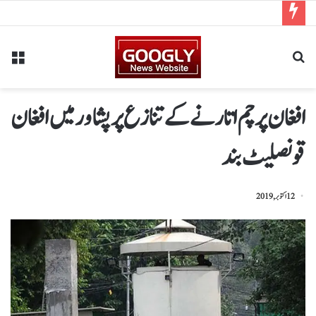
افغان پرچم اتارنے کے تنازع پر پشاور میں افغان
قونصلیٹ بند
12 اکتوبر, 2019