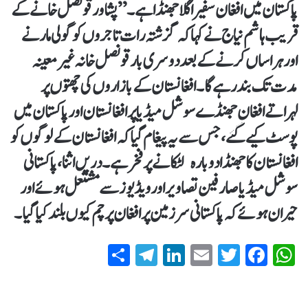
پاکستان میں افغان سفیر اگلا جھنڈا ہے۔” پشاور قونصل خانے کے
قریب ہاشم نیاج نے کہا کہ گزشتہ رات تاجروں کو گولی مارنے
اور ہراساں کرنے کے بعد دوسری بار قونصل خانہ غیر معینہ
مدت تک بند رہے گا۔ افغانستان کے بازاروں کی چھتوں پر
لہراتے افغان جھنڈے سوشل میڈیا پر افغانستان اور پاکستان میں
پوسٹ کیے گئے ، جس سے یہ پیغام گیا کہ افغانستان کے لوگوں کو
افغانستان کا جھنڈا دوبارہ لٹکانے پر فخر ہے۔ دریں اثنا ، پاکستانی
سوشل میڈیا صارفین تصاویر اور ویڈیوز سے مشتعل ہوئے اور
حیران ہوئے کہ پاکستانی سرزمین پر افغان پرچم کیوں بلند کیا گیا۔
S
T
Li
E
T
Fa
W
ha
el
nk
m
wi
ce
ha
re
eg
ed
ail
tte
bo
ts