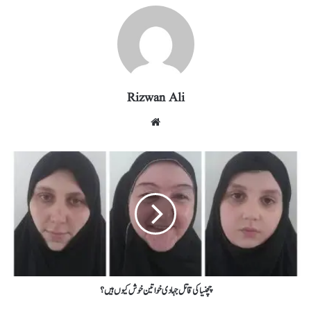
ra
In
r
ok
A
m
pp
Rizwan Ali
چچنیا کی قاتل جہادی خواتین خوش کیوں ہیں؟