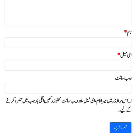
ہ
*
نام
*
ای میل
*
ویب‌ سائٹ
اس براؤزر میں میرا نام، ای میل، اور ویب سائٹ محفوظ رکھیں اگلی بار جب میں تبصرہ کرنے
کےلیے۔