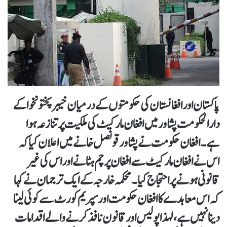
پاکستان اور افغانستان کی حکومتوں کے درمیان خیبر پختونخوا کے
دارالحکومت پشاور میں افغان مارکیٹ کی ملکیت پر تنازعہ ہوا
ہے۔ افغان حکومت نے پشاور قونصل خانے میں اعلان کیا کہ
اس نے افغان مارکیٹ سے افغان پرچم ہٹانے اور اس کی غیر
قانونی ہونے پر احتجاج کیا۔ محکمہ خارجہ کے ایک ترجمان نے کہا
کہ اس معاہدے کا افغان حکومت اور سپریم کورٹ سے کوئی لینا
دینا نہیں ہے ، لہذا پولیس اور قانون نافذ کرنے والے اقدامات