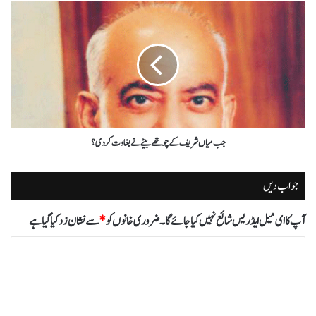
جب میاں شریف کے چوتھے بیٹے نے بغاوت کردی؟
جواب دیں
آپ کا ای میل ایڈریس شائع نہیں کیا جائے گا۔
ضروری خانوں کو
*
سے نشان زد کیا گیا ہے
ت
ب
ص
ر