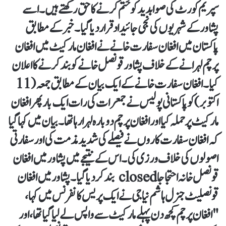
سپریم کورٹ کی صوابدید کو ختم کرنے کا حق رکھتے ہیں۔ اسے
پشاور کے شہریوں کی نجی جائیداد قرار دیا گیا۔ خبر کے مطابق
پاکستان میں افغان سفارت خانے نے افغان مارکیٹ میں افغان
پرچم لہرانے کے خلاف پشاور قونصل خانے کو بند کرنے کا اعلان
کیا۔ افغان سفارت خانے کے ایک بیان کے مطابق جمعہ (11
اکتوبر) کو پاکستانی پولیس نے جمعرات کی رات ایک بار پھر افغان
مارکیٹ پر حملہ کیا اور افغان پرچم دوبارہ لہرا رہا تھا۔ بیان میں کہا گیا
کہ افغان سفارت کاروں نے فیصلے کی شدید مذمت کی اور سفارتی
اصولوں کی خلاف ورزی کی۔ اس کے نتیجے میں پشاور میں افغان
قونصل خانہ احتجاجا closed بند کر دیا گیا۔ پشاور میں افغان
قونصلیٹ جنرل ہاشم نیاجی نے ایک پریس کانفرنس میں کہا ،
"افغان پرچم کچھ دن پہلے مارکیٹ سے واپس لے لیا گیا تھا ، اور