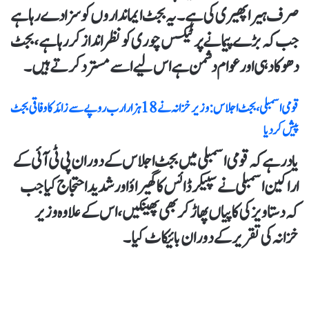
صرف ہیرا پھیری کی ہے۔یہ بجٹ ایمانداروں کو سزا دےرہا ہے
جب کہ بڑے پیمانے پر ٹیکس چوری کو نظر انداز کررہا ہے،بجٹ
دھوکا دہی اور عوام دشمن ہے اس لیے اسے مسترد کرتے ہیں۔
قومی اسمبلی ، بجٹ اجلاس: وزیر خزانہ نے 18 ہزار ارب روپے سے زائد کا وفاقی بجٹ
پیش کردیا
یاد رہے کہ قومی اسمبلی میں بجٹ اجلاس کے دوران پی ٹی آئی کے
اراکین اسمبلی نے سپیکر ڈائس کا گھیراؤ اور شدید احتجاج کیا جب
کہ دستاویز کی کاپیاں پھاڑ کر بھی پھینکیں،اس کے علاوہ وزیر
خزانہ کی تقریر کے دوران بائیکاٹ کیا۔