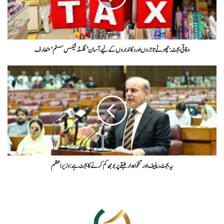
وفاقی بجٹ: چھوٹے تاجروں اور دکانداروں کےلیے آسان ’فکسڈ ٹیکس سسٹم‘ متعارف
یہ بجٹ ریلیف اور تنخواہ دار طبقے پر بوجھ کم کرنےکا بجٹ ہے : وزیراعظم