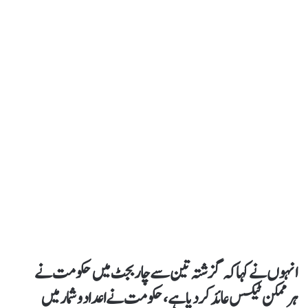
انہوں نے کہا کہ گزشتہ تین سے چار بجٹ میں حکومت نے
ہرممکن ٹیکس عائد کردیا ہے،حکومت نے اعداد و شمار میں