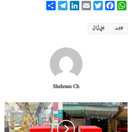
S
T
Li
E
T
Fa
W
ha
el
nk
m
wi
ce
ha
re
eg
ed
ail
tte
bo
ts
بجٹ
پی ٹی آئی
ra
In
r
ok
A
m
pp
Shehram Ch