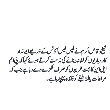
شیخ وقاص اکرم نے فیس لیس آڈٹس کے ذریعے ایماندار
کاروباریوں کو نشانہ بنانے کی مذمت کرتےہوئے کہا کہ پی ایم
ایل این کا بجٹ غریبوں کو صرف ٹکڑے دے رہا ہے جب کہ
مراعات یافتہ طبقے کو فائدہ پہنچارہا ہے۔