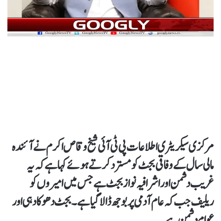
مرکزی سیکریٹری اطلاعات پی ٹی آئی شیخ وقاص اکرم نے آئندہ
مالی سال کے وفاقی بجٹ کو مسترد کرتے ہوئے کہا ہےکہ یہ
غریب دشمن اور اشرافیہ نواز بجٹ ہے جس میں امیروں کو
ریلیف جب کہ عام آدمی پر بوجھ ڈالا گیا ہے۔ بجٹ دھوکا دہی اور
عوام دشمن ہے۔