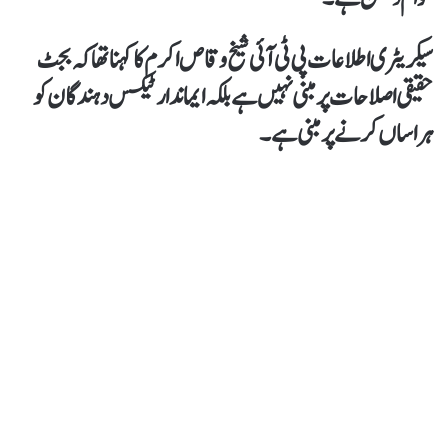
سیکریٹری اطلاعات پی ٹی آئی شیخ وقاص اکرم کا کہنا تھا کہ بجٹ
حقیقی اصلاحات پر مبنی نہیں ہے بلکہ ایماندار ٹیکس دہندگان کو
ہراساں کرنے پر مبنی ہے۔