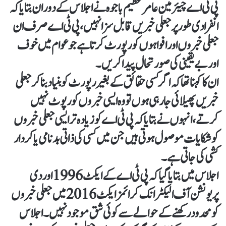
پی ٹی اے چیئرمین عامر عظیم باجوہ نے اجلاس کے دوران بتایا کہ
انفرادی طور پر جعلی خبریں قابل سزا نہیں، پی ٹی اے صرف ان
جعلی خبروں اور افواہوں کو رپورٹ کرتا ہے جو عوام میں خوف
اور بے یقینی کی صورتحال پیدا کریں۔
ان کا کہنا تھا کہ اگر کسی حقائق کے بغیر رپورٹ کو بنیاد بناکر جعلی
خبریں پھیلائی جا رہی ہوں تو وہ ایسی خبروں کو رپوٹ نہیں
کرتے، انہوں نے بتایا کہ پی ٹی اے کو زیادہ تر ایسی جعلی خبروں
کو شکایات موصول ہوتی ہیں جن میں کسی کی ذاتی بدنامی یا کردار
کشی کی جاتی ہے۔
اجلاس میں بتایا گیا کہ پی ٹی اے کےایکٹ 1996 اور دی
پریونشن آف الیکٹرانک کرائمز ایکٹ 2016 میں جعلی خبروں
کو محدود رکھنے کے حوالے سے کوئی شق موجود نہیں۔ اجلاس