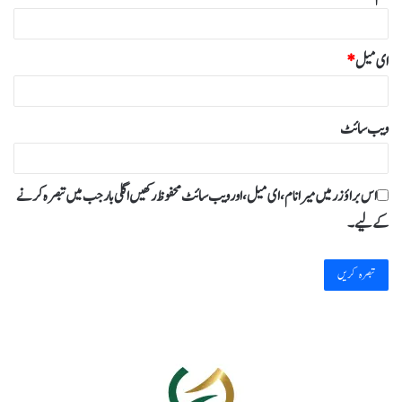
ای میل
*
ویب‌ سائٹ
اس براؤزر میں میرا نام، ای میل، اور ویب سائٹ محفوظ رکھیں اگلی بار جب میں تبصرہ کرنے
کےلیے۔