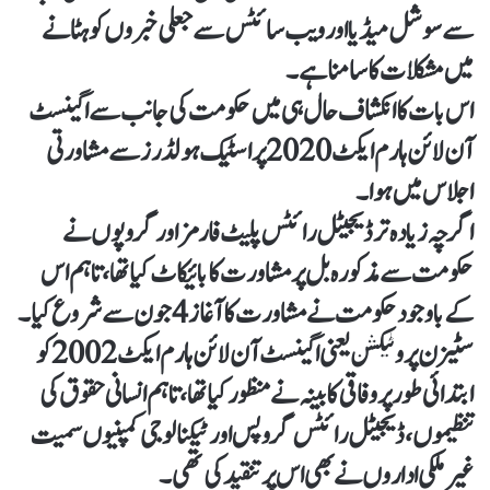
سےسوشل میڈیا اور ویب سائٹس سے جعلی خبروں کو ہٹانے
میں مشکلات کا سامنا ہے۔
اس بات کا انکشاف حال ہی میں حکومت کی جانب سے اگینسٹ
آن لائن ہارم ایکٹ 2020 پر اسٹیک ہولڈرز سے مشاورتی
اجلاس میں ہوا۔
اگرچہ زیادہ تر ڈیجیٹل رائٹس پلیٹ فارمز اور گروپوں نے
حکومت سے مذکورہ بل پر مشاورت کا بائیکاٹ کیا تھا، تاہم اس
کے باوجود حکومت نے مشاورت کا آغاز 4 جون سے شروع کیا۔
سٹیزن پروٹیکشن یعنی اگینسٹ آن لائن ہارم ایکٹ 2002 کو
ابتدائی طور پر وفاقی کابینہ نے منظور کیا تھا، تاہم انسانی حقوق کی
تنظیموں، ڈیجیٹل رائٹس گروپس اور ٹیکنالوجی کمپنیوں سمیت
غیر ملکی اداروں نے بھی اس پر تنقید کی تھی۔