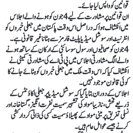
قوانین کو واپس لیا جائے۔
ان قوانین پر مشاورت کےلیے 4 جون کو ہونے والے اجلاس
میں انکشاف ہوا کہ دراصل اس وقت پاکستان میں جعلی خبروں کو
انٹرنیٹ اور سوشل میڈیا پلیٹ فارمز سے ہٹانا غیر قانونی ہے۔
4 جون کو صحافیوں اور سول سوسائٹی کے ارکان کے ساتھ ہونے
والے الگ مشاورتی اجلاس میں پی ٹی اے کی مشاورتی کمیٹی نے
انکشاف کیا کہ اس وقت ملک میں جعلی خبروں کو ہٹائے جانے کا
کوئی قانون موجود نہیں۔
اجلاس کے دوران بتایا گیا کہ سوشل میڈیا پر جعلی اکاؤنٹس کے
ذریعے فحش، نازیبا مواد کی تشہیر سمیت نفرت انگیز، گستاخانہ اور
نسلی تفریق پر مبنی مواد کے پھیلاؤ سمیت کسی کی ذاتی کردارکشی
کرنے جیسے عوامل عام ہیں۔