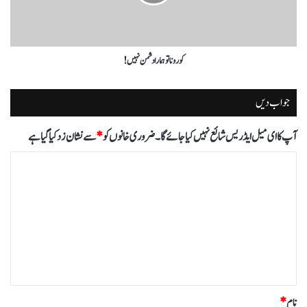
کورونا تو ہمارا دشمن نہیں!
جواب دیں
آپ کا ای میل ایڈریس شائع نہیں کیا جائے گا۔
ضروری خانوں کو
*
سے نشان زد کیا گیا ہے
ت
ب
ص
ر
ہ
*
نام
*