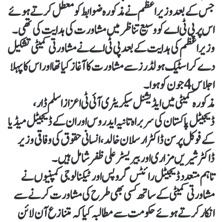
جس کے بعد وزیر اعظم نے مذکورہ ضوابط کو معطل کرتے ہوئے
اس پر پی ٹی اےکو وسیع تناظر میں مشاورت کی ہدایت کی تھی۔
وزیر اعظم کی ہدایت کے بعد پی ٹی اے نے مشاورتی کمیٹی تشکیل
دے کر اسٹیک ہولڈرز سے مشاورت کا آغاز کیا تھا اور اس کا پہلا
اجلاس 4 جون کو ہوا۔
مذکورہ کمیٹی میں ایڈیشنل سیکریٹری آئی ٹی اعزاز اسلم ڈار،
ڈیجیٹل پاکستان کی سربراہ تانیہ ایدروس اور ان کے ڈیجیٹل میڈیا
کے فوکل پرسن ڈاکٹر ارسلان خالد، انسانی حقوق کی وفاقی وزیر
ڈاکٹر شیریں مزاری اور بیریسٹر علی ظفر شامل ہیں۔
تاہم متعدد ڈیجیٹل رائٹس گروپس اور ٹیکنالوجی کمپنیوں نے
مشاورتی کمیٹی کے ساتھ کسی بھی طرح کی مشاورت کرنے سے
انکار کرتے ہوئے حکومت سے مطالبہ کیا کہ متنازع آن لائن