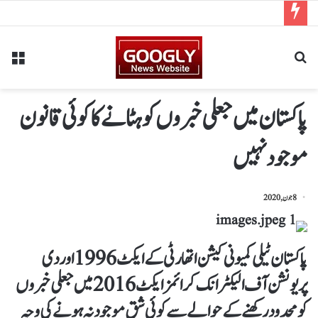
پاکستان میں جعلی خبروں کو ہٹانے کا کوئی قانون
موجود نہیں
8 جون, 2020
پاکستان ٹیلی کمیونی کیشن اتھارٹی کےایکٹ 1996 اور دی
پریونشن آف الیکٹرانک کرائمز ایکٹ 2016 میں جعلی خبروں
کو محدود رکھنے کے حوالے سے کوئی شق موجود نہ ہونے کی وجہ