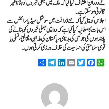
کے دوران انکشاف کیا گیا کہ ملک میں جعلی خبروں کو ہٹانا غیر
قانونی ہوسکتا ہے۔
اجلاس کو بتایا گیا کہ نئے ڈرافٹ میں سوشل میڈیا سائٹس سے
اس بات کا مطالبہ کیا گیا ہے کہ وہ ایسی جعلی خبروں کو ہٹانے کی
پابند ہوں گی جو کسی کی بدنامی، پاکستان کی مذہبی، ثقافتی، نسلی یا
قومی سلامتی کی حساسیت کی خلاف ورزی کرتی ہوں۔
S
T
Li
E
T
Fa
W
ha
el
nk
m
wi
ce
ha
re
eg
ed
ail
tte
bo
ts
ra
In
r
ok
A
m
pp