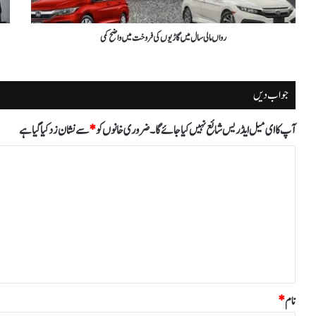
رواں مالی سال میں گاڑیوں کی فروخت میں واضح کمی
جواب دیں
آپ کا ای میل ایڈریس شائع نہیں کیا جائے گا۔
ضروری خانوں کو
*
سے نشان زد کیا گیا ہے
ت
ب
ص
ر
ہ
*
نام
*