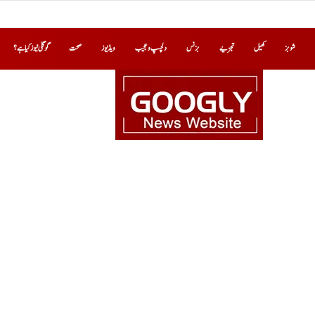
شوبز
کھیل
تجزیے
بزنس
دلچسپ و عجیب
ویڈیوز
صحت
گوگلی نیوز کیا ہے؟