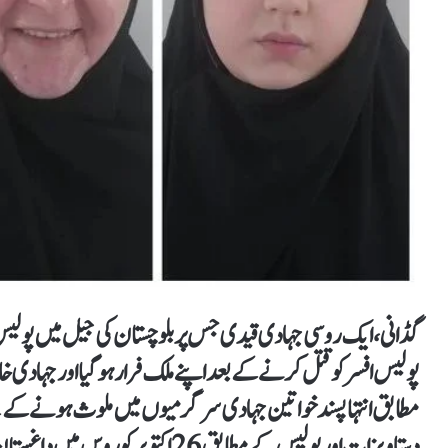
گڈانی ، ایک روسی جہادی قیدی جس پر بلوچستان کی جیل میں پولیس اف
پولیس افسر کو قتل کرنے کے بعد اپنے ملک فرار ہوگیا اور جہادی 
مطابق انتہا پسند خواتین جہادی سرگرمیوں میں ملوث ہونے کے ل