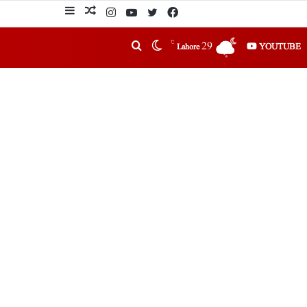
℃
29
YOUTUBE
Lahore