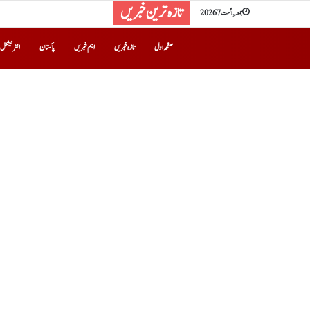
تازہ ترین خبریں
جمعہ, اگست 7 2026
صفحہ اول
تازہ خبریں
اہم خبریں
پاکستان
انٹرنیشنل