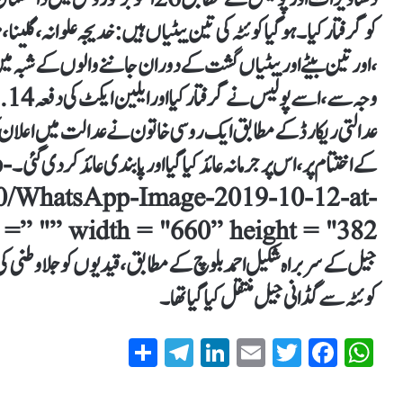
کو گرفتار کیا۔ ہو گیا کوئٹہ کی تین بیٹیاں ہیں: خدیجہ علوانہ ، گلینا
، اور تین بیٹے اور بیٹیاں گشت کے دوران جاننے والوں کے شبہ میں
عدالتی ریکارڈ کے مطابق ایک روسی خاتون نے عدالت میں اعلان کیا
کے ا
10/WhatsApp-Image-2019-10-12-at-
کوئٹہ سے گڈانی جیل منتقل کیا گیا تھا۔
S
T
Li
E
T
Fa
W
ha
el
nk
m
wi
ce
ha