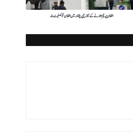
افغان پرچم اتارنے کے تنازع پر پشاور میں افغان قونصلیٹ بند