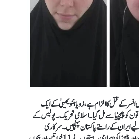
سر کے قتل کا الزام ہے ، زویا بنٹو یحییٰ کے ایک
خاتون کو چیچنیا سے مل گیا۔ اسلامی تحریک۔ پولیس کے
یے ایران کے راستے پاکستان پہنچیں۔ سرکاری
دستاویزات اور پولیس کے مطابق 26 اکتوبر کو روس میں داغستان اور چیچنیا کی اسلامی ریاستوں نے 11 خواتین اور بچوں