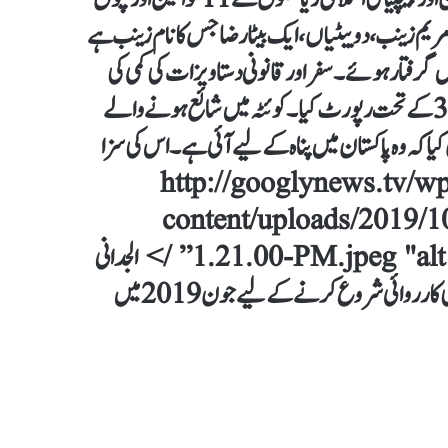
 ، مریم زینب ، دو بیٹیاں ، ایک بیٹا رضا جس کا نام زینب ہے
 گرفتار ہوئے۔ سفر اور قانونی دستاویزات کی کمی کی
وجہ سے ، اسے پولیس نے گرفتار کیا اور ایلین ایکٹ کی دفعہ 3.14 کے تحت رپورٹ کیا۔ کوئٹہ میں شائع ہونے والے
 کہ وہ پاکستان میں پناہ کے لیے آئی ہے۔ اس کی سزا
ختتام پر ، اس پر جرمانہ عائد کیا گیا اور پابندی عائد کردی گئی۔ http://googlynews.tv/wp-
content/uploads/2019/
1.21.00-PM.jpeg "alt =” "” width = "660” height = "382” /> الجدانی
جیل کے سربراہ شکیل احمد بلوچ کے مطابق ، قیدیوں کو جلاوطنی کی کارروائی شروع کرنے کے لیے جون 2019 میں