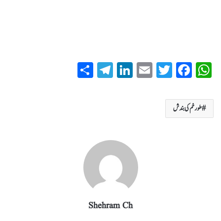
S
T
Li
E
T
Fa
W
ha
el
nk
m
wi
ce
ha
re
eg
ed
ail
tte
bo
ts
طورخم کی بندش
ra
In
r
ok
A
m
pp
Shehram Ch