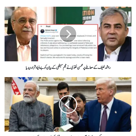
راشدلطیف کے معاملےپرمحسن نقوی نےنجم سیٹھی کےبیان کوبےبنیادقرار دیدیا