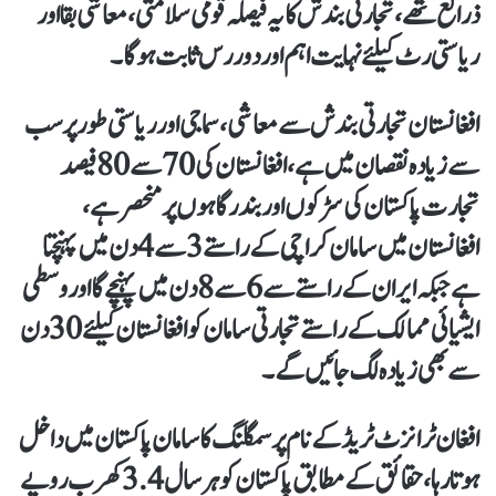
ذرائع تھے، تجارتی بندش کا یہ فیصلہ قومی سلامتی، معاشی بقا اور
ریاستی رٹ کیلئےنہایت اہم اور دوررس ثابت ہوگا۔
افغانستان تجارتی بندش سے معاشی، سماجی اور ریاستی طور پر سب
سے زیادہ نقصان میں ہے، افغانستان کی 70 سے 80 فیصد
تجارت پاکستان کی سڑکوں اور بندرگاہوں پر منحصر ہے،
افغانستان میں سامان کراچی کے راستے 3 سے 4 دن میں پہنچتا
ہے جبکہ ایران کے راستے سے 6 سے 8 دن میں پہنچے گا اور وسطی
ایشیائی ممالک کے راستے تجارتی سامان کو افغانستان کیلئے 30 دن
سے بھی زیادہ لگ جائیں گے۔
افغان ٹرانزٹ ٹریڈ کے نام پر سمگلنگ کا سامان پاکستان میں داخل
ہوتا رہا، حقائق کے مطابق پاکستان کو ہرسال 3.4 کھرب روپے