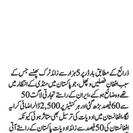
ذرائع کے مطابق بارڈر پر 5 ہزار سے زائد ٹرک پھنسے جس کے
سبب افغان فصلیں و پھل، جو پاکستان میں منڈی کے انتظار میں
تھے وہ ضائع ہو گئے ، ایران کے راستے تجارتی لاگت 50
سے 60 فیصد بڑھ گئی اور ہر کنٹینر پر 2,500 ڈالر اضافی کرایہ
لگا، افغانستان میں ادویات کی ترسیل بھی متاثر ہوئی کیونکہ
افغانستان کی 50 فیصد سے زائد ادویات پاکستان کے راستے آتی