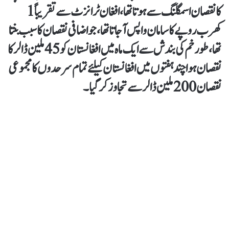
کا نقصان اسمگلنگ سے ہوتا تھا، افغان ٹرانزٹ سے تقریباً 1
کھرب روپے کا سامان واپس آ جاتا تھا، جو اضافی نقصان کا سبب بنتا
تھا، طورخم کی بندش سے ایک ماہ میں افغانستان کو 45 ملین ڈالر کا
نقصان ہوا چند ہفتوں میں افغانستان کیلئے تمام سرحدوں کا مجموعی
نقصان 200 ملین ڈالر سے تجاوز کرگیا۔