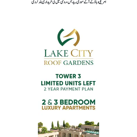
امریکی دباؤکےآگےمودی بے بس،روسی تیل کی خریداری بند کردی