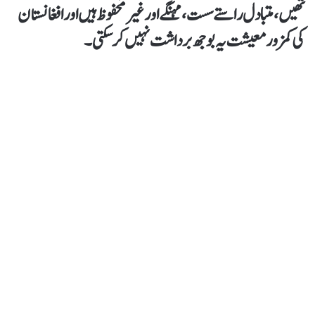
تھیں، متبادل راستے سست، مہنگے اور غیر محفوظ ہیں اور افغانستان
کی کمزور معیشت یہ بوجھ برداشت نہیں کرسکتی۔