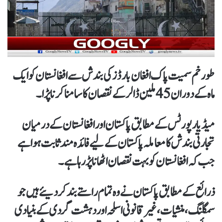
طورخم سمیت پاک افغان بارڈزکی بندش سے افغانستان کو ایک
ماہ کے دوران 45ملین ڈالرکےنقصان کاسامناکرناپڑا۔
میڈیا رپورٹس کے مطابق پاکستان اور افغانستان کے درمیان
تجارتی بندش کا معاملہ پاکستان کے لیے فائدہ مند ثابت ہوا ہے
جب کہ افغانستان کو بہت نقصان اٹھانا پڑ رہا ہے۔
ذرائع کے مطابق پاکستان نے وہ تمام راستے بند کردیئے ہیں جو
سمگلنگ، منشیات، غیر قانونی اسلحہ اور دہشت گردی کے بنیادی