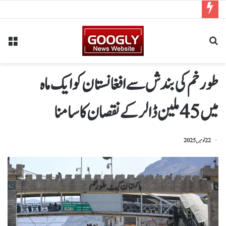
طورخم کی بندش سے افغانستان کوایک ماہ
میں 45ملین ڈالرکےنقصان کاسامنا
22 نومبر, 2025