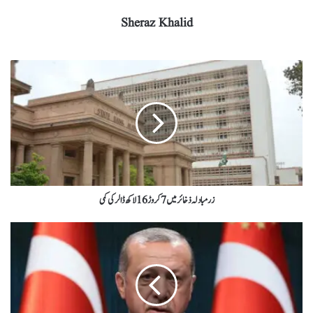
Sheraz Khalid
زرمبادلہ ذخائر میں 7 کروڑ 16 لاکھ ڈالر کی کمی