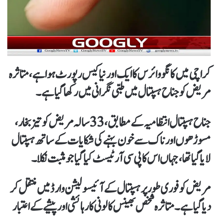
کراچی میں کانگو وائرس کا ایک اور نیا کیس رپورٹ ہوا ہے، متاثرہ
مریض کو جناح ہسپتال میں طبی نگرانی میں رکھا گیا ہے۔
جناح ہسپتال انتظامیہ کے مطابق، 33 سالہ مریض کو تیز بخار،
مسوڑھوں اور ناک سے خون بہنے کی شکایات کے ساتھ ہسپتال
لایا گیا تھا، جہاں اس کا پی سی آر ٹیسٹ کیا گیا جو مثبت نکلا۔
مریض کو فوری طور پر ہسپتال کے آئیسولیشن وارڈ میں منتقل کر
دیا گیا ہے۔ متاثرہ شخص بھینس کالونی کا رہائشی اور پیشے کے اعتبار