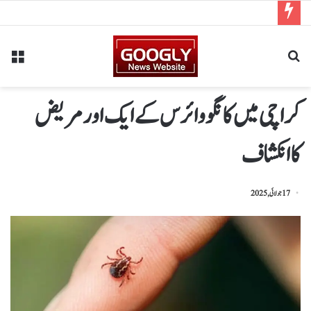
کراچی میں کانگووائرس کے ایک اور مریض
کاانکشاف
17 جولائی, 2025