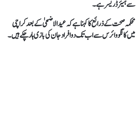
سے ہیئر ڈریسر ہے۔
محکمہ صحت کے ذرائع کا کہنا ہے کہ عیدالاضحیٰ کے بعد کراچی
میں کانگو وائرس سے اب تک دو افراد جان کی بازی ہار چکے ہیں۔