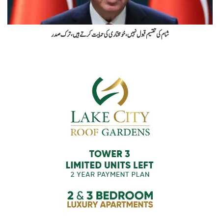
شام کی تقسیم قبول نہیں،خومختاری کی حمایت کرتے ہیں،ترک صدر