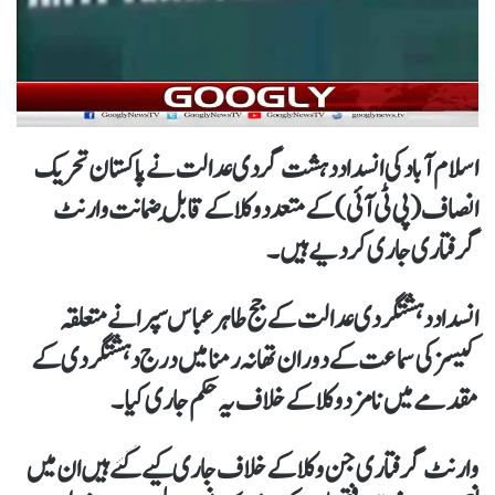
اسلام آباد کی انسداد دہشت گردی عدالت نے پاکستان تحریک
انصاف (پی ٹی آئی) کے متعدد وکلا کے قابلِ ضمانت وارنٹ
گرفتاری جاری کر دیے ہیں۔
انسداد دہشتگردی عدالت کے جج طاہر عباس سپرا نے متعلقہ
کیسز کی سماعت کے دوران تھانہ رمنا میں درج دہشتگردی کے
مقدمے میں نامزد وکلا کے خلاف یہ حکم جاری کیا۔
وارنٹ گرفتاری جن وکلا کے خلاف جاری کیے گئے ہیں ان میں