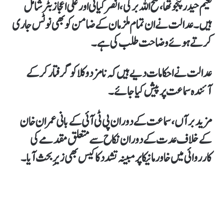
نعیم حیدر پنجوتھا، فتح اللہ برکی، انصر کیانی اور علی اعجاز بٹر شامل
ہیں۔ عدالت نے ان تمام ملزمان کے ضامن کو بھی نوٹس جاری
کرتے ہوئے وضاحت طلب کی ہے۔
عدالت نے احکامات دیے ہیں کہ نامزد وکلا کو گرفتار کر کے
آئندہ سماعت پر پیش کیا جائے۔
مزید برآں، سماعت کے دوران پی ٹی آئی کے بانی عمران خان
کے خلاف عدت کے دوران نکاح سے متعلق مقدمے کی
کارروائی میں خاور مانیکا پر مبینہ تشدد کا کیس بھی زیرِ بحث آیا۔