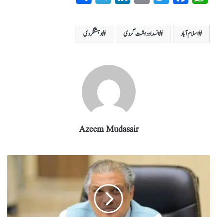
ha
el
nk
m
wi
ce
ha
re
eg
ed
ail
tte
bo
ts
اسلام آباد
انسداد دہشت گردی
دہشتگردی
ra
In
r
ok
A
m
pp
Azeem Mudassir