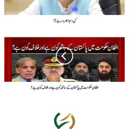
کیہ دم دا بھروسہ یار!!
افغان حکومت میں پاکستان کے ساتھ کون ہے اور خلاف کون ہے ؟