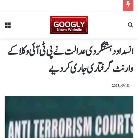
انسداد دہشتگردی عدالت نے پی ٹی آئی وکلا کے
وارنٹ گرفتاری جاری کر دیے
18 اکتوبر, 2025