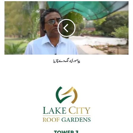
پیا موری رنگ دے چنریا