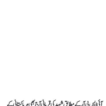
آئی ایس پی آر کے مطابق شہید کی قربانی آج بھی ہر پاکستانی کے