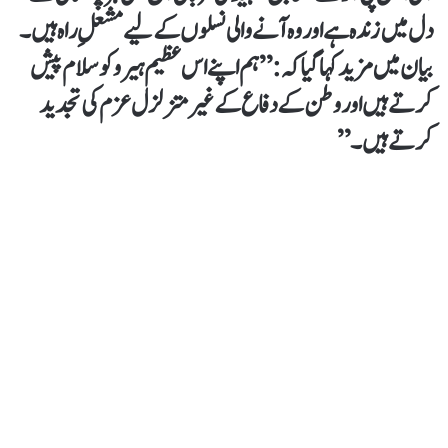
دل میں زندہ ہے اور وہ آنے والی نسلوں کے لیے مشعلِ راہ ہیں۔
بیان میں مزید کہا گیا کہ:”ہم اپنے اس عظیم ہیرو کو سلام پیش
کرتے ہیں اور وطن کے دفاع کے غیرمتزلزل عزم کی تجدید
کرتے ہیں۔”