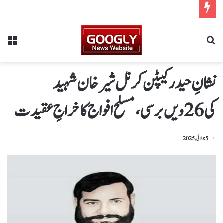
نشانِ حیدر کیپٹن کرنل شیر خان شہید
کی 26ویں برسی، مسلح افواج کا خراجِ عقیدت
5 جولائی, 2025