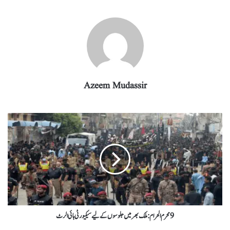
m
pp
Azeem Mudassir
9 محرم الحرام: ملک بھر میں جلوسوں کے لیے سیکیورٹی ہائی الرٹ