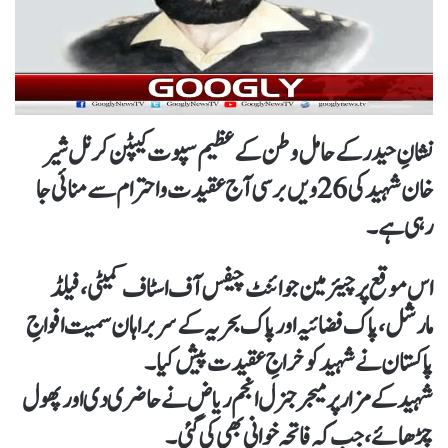
نشانِ حیدر کے حامل وطن کے عظیم سپوت کیپٹن کرنل شیر
خان شہید کی 26ویں برسی آج عقیدت و احترام سے منائی جا
رہی ہے۔
اس موقع پر چیئرمین جوائنٹ چیفس آف اسٹاف کمیٹی، فیلڈ
مارشل، پاک فضائیہ اور پاک بحریہ کے سربراہان سمیت افواجِ
پاکستان نے شہید کو خراجِ عقیدت پیش کیا۔
شہید کے مزار پر میجر جنرل انجم ریاض نے حاضری دی اور پھول
چڑھائے، جب کہ فاتحہ خوانی بھی کی گئی۔