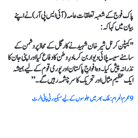
پاک فوج کے شعبہ تعلقات عامہ (آئی ایس پی آر) نے اپنے
بیان میں کہا کہ:
"کیپٹن کرنل شیر خان شہید نے کارگل کے محاذ پر دشمن کے
سامنے سیسہ پلائی دیوار بن کر مادرِ وطن کا دفاع کیا اور اپنی جان کا
نذرانہ پیش کیا۔ وہ افواجِ پاکستان اور پوری قوم کے لیے ہمیشہ
ایک عظیم مثال اور تحریک کا سرچشمہ رہیں گے۔”
9 محرم الحرام: ملک بھر میں جلوسوں کے لیے سیکیورٹی ہائی الرٹ