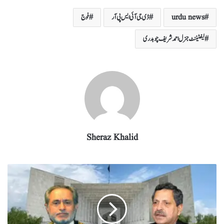
re
eg
ed
ail
tte
bo
ts
urdu news
ڈی جی آئی ایس پی آر
فوج
ra
In
r
ok
A
m
pp
لیفٹیننٹ جنرل احمد شریف چوہدری
Sheraz Khalid