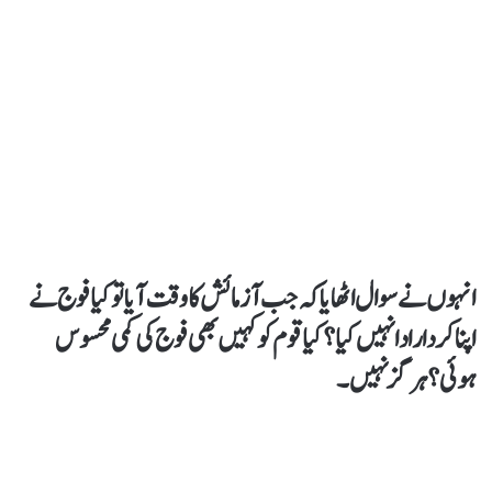
انہوں نے سوال اٹھایاکہ جب آزمائش کا وقت آیا تو کیا فوج نے
اپنا کردار ادا نہیں کیا؟کیا قوم کو کہیں بھی فوج کی کمی محسوس
ہوئی؟ ہرگز نہیں۔