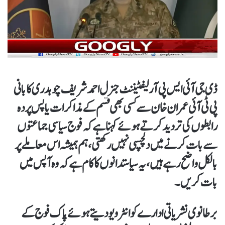
ڈی جی آئی ایس پی آر لیفٹیننٹ جنرل احمد شریف چوہدری کا بانی
پی ٹی آئی عمران خان سے کسی بھی قسم کے مذاکرات یا پس پردہ
رابطوں کی تردید کرتے ہوئے کہنا ہے کہ فوج سیاسی جماعتوں
سے بات کرنے میں دلچسپی نہیں رکھتی، ہم ہمیشہ اس معاملے پر
بالکل واضح رہےہیں، یہ سیاستدانوں کا کام ہےکہ وہ آپس میں
بات کریں۔
برطانوی نشریاتی ادارے کو انٹرویو دیتے ہوئے پاک فوج کے