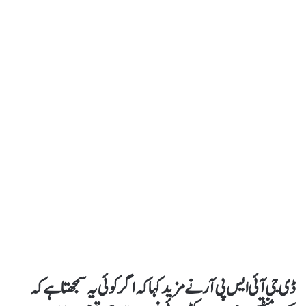
ڈی جی آئی ایس پی آر نے مزید کہا کہ اگر کوئی یہ سمجھتا ہےکہ