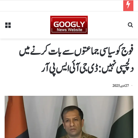
فوج کو سیاسی جماعتوں سے بات کرنے میں
دلچسپی نہیں : ڈی جی آئی ایس پی آر
27 جون, 2025