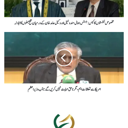
مخصوص نشستوں کا کیس : جسٹس جمال مندوخیل اور وکیل حامد خان کے درمیان تلخ جملوں کا تبادلہ
امریکا سے تعلقات اہم، مگر ناحق حمایت نہیں کریں گے: نائب وزیراعظم