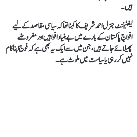
ہیں۔
لیفٹیننٹ جنرل احمد شریف کا کہنا تھا کہ سیاسی مقاصد کےلیے
افواجِ پاکستان کے بارے میں بےبنیاد افواہیں اور مفروضے
پھیلائے جاتے ہیں،جن میں سے ایک یہ بھی ہے کہ فوج اپنا کام
نہیں کر رہی یا سیاست میں ملوث ہے۔