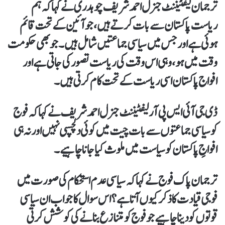
ترجمان لیفٹیننٹ جنرل احمد شریف چوہدری نے کہا کہ ہم
ریاست پاکستان سے بات کرتے ہیں،جو آئین کے تحت قائم
ہوئی ہے اور جس میں سیاسی جماعتیں شامل ہیں۔جو بھی حکومت
وقت میں ہو،وہی اس وقت کی ریاست تصور کی جاتی ہے اور
افواج پاکستان اسی ریاست کے تحت کام کرتی ہیں۔
ڈی جی آئی ایس پی آر لیفٹیننٹ جنرل احمد شریف نے کہا کہ فوج
کو سیاسی جماعتوں سے بات چیت میں کوئی دلچسپی نہیں اور نہ ہی
افواجِ پاکستان کو سیاست میں ملوث کیا جانا چاہیے۔
ترجمان پاک فوج نے کہا کہ سیاسی عدم استحکام کی صورت میں
فوجی قیادت کا ذکر کیوں آتا ہے؟ اس سوال کا جواب ان سیاسی
قوتوں کو دیناچاہیے جو فوج کو متنازع بنانے کی کوشش کرتی