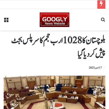
بلوچستان کا 1028ارب حجم کا سرپلس بجٹ
پیش کردیاگیا
17 جون, 2025