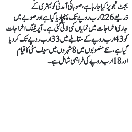
بجٹ تجویز کیا جا رہا ہے، صوبائی آمدنی کو بہتری کے
ذریعے 226 ارب روپے تک پہنچادیا گیاہے اور صوبے میں
جاری اخراجات میں نمایاں کمی لائی گئی ہے۔ آپریٹنگ اخراجات
کو 43ارب روپے کے مقابلے میں 33ارب روپے تک کردیا
گیاہے، نئے منصوبوں میں 8 شہروں میں سیف سٹی کا قیام
اور 18ارب روپے کی فراہمی شامل ہے۔