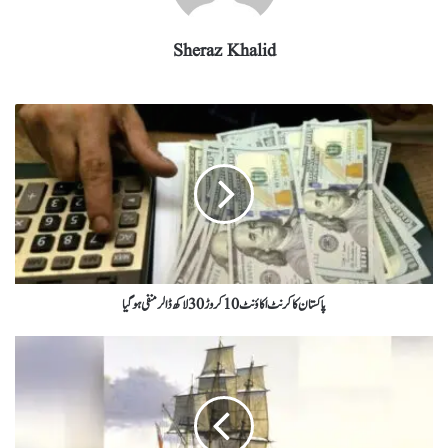
Sheraz Khalid
پاکستان کا کرنٹ اکاؤنٹ 10 کروڑ 30 لاکھ ڈالر منفی ہوگیا