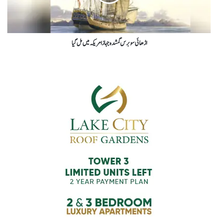
اڑھائی سوبرس گمشدہ جہاز امریکہ میں مل گیا