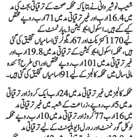
شعیب نوشیروانی نے بتایا کہ محکمہ صحت کے ترقیاتی بجٹ کی مد
میں 16.4 ارب اور غیرترقیاتی مد میں 71 ارب روپے مختص
کیے گئے ہیں۔ اسکول ایجوکیشن ڈیپارٹمنٹ کے
لیے 1170کنٹریکٹ اور 67 ریگولرنئی اسامیاں تخلیق کی گئی
ہیں، محکمہ اسکول ایجوکیشن کے ترقیاتی مد میں 19.8 ارب اور
غیرترقیاتی مد میں 101 ارب روپے مختص اور اسی طرح آئندہ
مالی سال میں محکمہ کالجز کے لیے 91 اسامیاں تخلیق کی گئی ہیں۔
محکمہ کالجز میں غیرترقیاتی مد میں 24ارب ایک کروڑ اورترقیاتی
مد میں 5ارب روپے، زراعت کے شعبہ میں غیرترقیاتی مد
میں 16 ارب 77کروڑ اور ترقیاتی مد میں 10ارب روپے محکمہ
لوکل گورنمنٹ اور رورل ڈیویلپمنٹ کے لیےترقیاتی مد