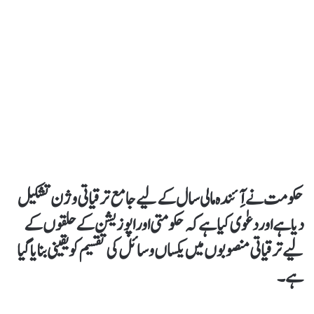
حکومت نے آِئندہ مالی سال کے لیے جامع ترقیاتی وژن تشکیل
دیاہے اور دعوٰی کیا ہےکہ حکومتی اور اپوزیشن کے حلقوں کے
لیے ترقیاتی منصوبوں میں یکساں وسائل کی تقسیم کو یقینی بنایا گیا
ہے۔