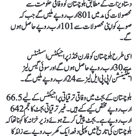
دستاویزات کے مطابق بلوچستان کو وفاقی حکومت سے
محصولات کی مد میں 801 ارب روپے ملیں گے جب کہ
صوبے کو اپنی محصولات سے 101 ارب روپے حاصل ہوں
گے۔
اسی طرح بلوچستان کو فارن فنڈز پراجیکٹس اسسٹنٹس
سے 30ارب روپے حاصل ہوں گے اور سوئی گیس لیز
ایکٹینشن / پی پی ایل لیز سے 24 ارب روپے ملیں گے۔
بلوچستان کے بجٹ میں وفاقی ترقیاتی پراجیکٹس کے لیے 66.5
ارب روپے ہے۔ بجٹ پیش کرتے ہوئے وزیرخزانہ کاکہنا تھا کہ
بلوچستان کی تاریخ میں پہلی دفعہ ایک کھرب روپے سے زائد کا