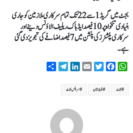
بجٹ میں گریڈ 1 سے 22 تک تمام سرکاری ملازمین کو جاری
بنیادی تنخواہ پر 10فیصد ایڈہاک ریلیف الاؤنس دینے اور
سرکاری پنشنرز کی پنشن میں 7 فیصد اضافے کی تجویز دی گئی
ہے۔
S
T
Li
E
T
Fa
W
ha
el
nk
m
wi
ce
ha
re
eg
ed
ail
tte
bo
ts
بجٹ
بلوچستان
سرپلس بجٹ
ra
In
r
ok
A
m
pp