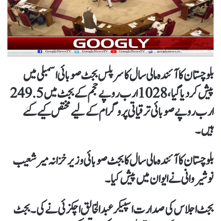
بلوچستان کا آئندہ مالی سال کا سرپلس بجٹ صوبائی اسمبلی میں
پیش کردیا گیا، 1028 ارب روپے حجم کے بجٹ میں249.5
ارب روپے صوبائی ترقیاتی پروگرام کے لیے مختص کیےگئے
ہیں۔
بلوچستان کا آئندہ مالی سال کا بجٹ صوبائی وزیر خزانہ میر شعیب
نوشیروانی نے ایوان میں پیش کیا۔
بجٹ اجلاس کی صدارت اسپیکر عبدالخالق اچکزئی نے کی۔ بجٹ