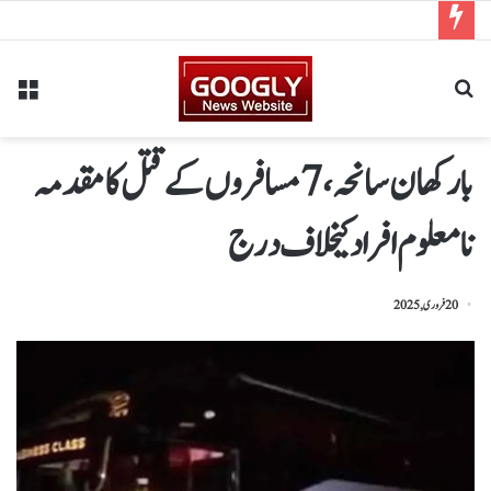
بارکھان سانحہ،7مسافروں کے قتل کا مقدمہ
نامعلوم افراد کیخلاف درج
20 فروری, 2025