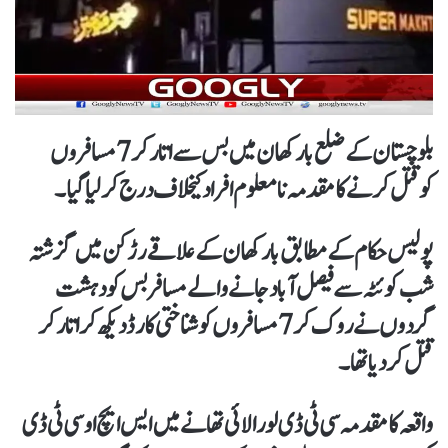
بلوچستان کے ضلع بارکھان میں بس سے اتار کر7 مسافروں
کوقتل کرنے کا مقدمہ نامعلوم افراد کیخلاف درج کرلیاگیا۔
پولیس حکام کے مطابق بارکھان کے علاقے رڑکن میں گزشتہ
شب کوئٹہ سے فیصل آباد جانے والے مسافر بس کو دہشت
گردوں نے روک کر 7 مسافروں کو شناختی کارڈ دیکھ کر اتار کر
قتل کردیا تھا۔
واقعہ کا مقدمہ سی ٹی ڈی لورالائی تھانے میں ایس ایچ او سی ٹی ڈی