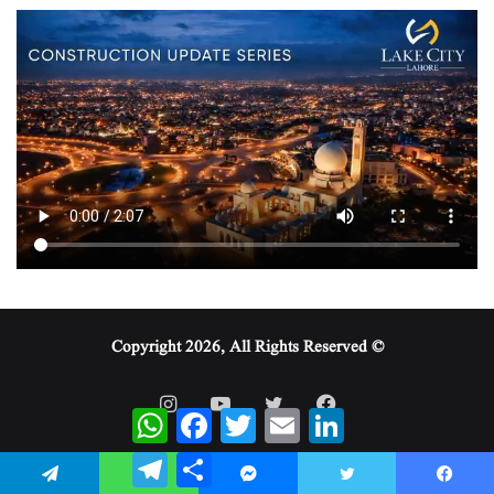
© Copyright 2026, All Rights Reserved
WhatsApp
Facebook
Twitter
Email
LinkedIn
Telegram
Share