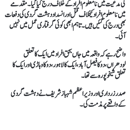
کی مدعیت میں نامعلوم افراد کے خلاف درج کیا گیا۔مقدمے
میں نامعلوم افراد کیخلاف قتل اور انسداد دہشت گردی کی دفعات
بھی درج کی گئیں ہیں۔ تاہم ابھی کوئی گرفتار ی عمل میں نہیں
آئی۔
واضح رہے کہ واقعہ میں جاں بحق افراد میں ایک کا تعلق
لودھراں، دو کا فیصل آباد، ایک کا لاہور، دوکا وہاڑی اور ایک کا
تعلق شیخوپورہ سے تھا۔
صدر زرداری اور وزیراعظم شہباز شریف نے دہشت گردی
کے واقعے پر مذمت کی۔