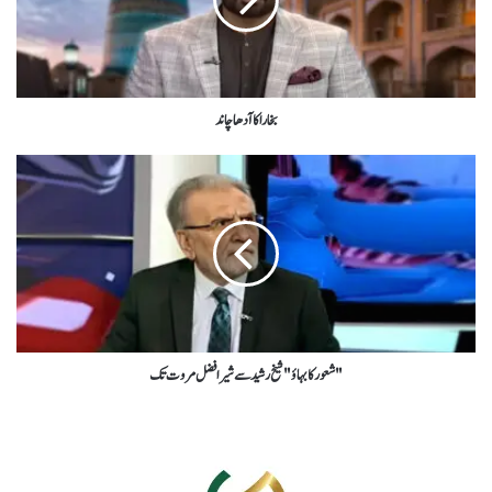
بخارا کا آدھا چاند
" شعور کا بہاؤ " شیخ رشید سے شیر افضل مروت تک