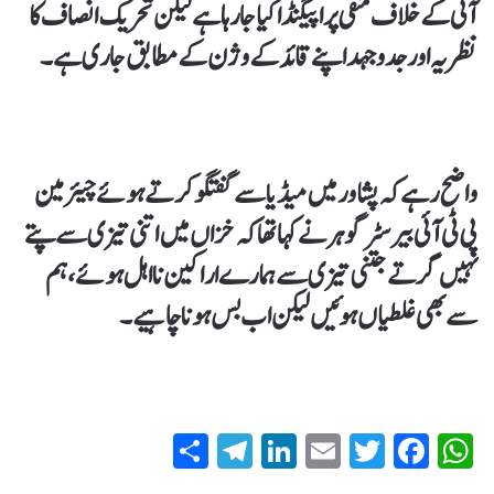
آئی کے خلاف منفی پراپیگنڈا کیا جا رہا ہے لیکن تحریک انصاف کا
نظریہ اور جدوجہد اپنے قائد کے وژن کے مطابق جاری ہے۔
واضح رہے کہ پشاور میں میڈیا سے گفتگو کرتےہوئے چیئرمین
پی ٹی آئی بیرسٹر گوہر نے کہا تھاکہ خزاں میں اتنی تیزی سے پتے
نہیں گرتے جتنی تیزی سے ہمارے اراکین نااہل ہوئے، ہم
سے بھی غلطیاں ہوئیں لیکن اب بس ہونا چاہیے۔
S
T
Li
E
T
Fa
W
ha
el
nk
m
wi
ce
ha