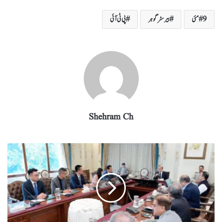
re
eg
ed
ail
tte
bo
ts
9 مئی
بیرسٹر گوہر
پی ٹی آئی
ra
In
r
ok
A
m
pp
Shehram Ch