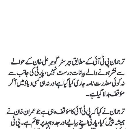
ترجمان پی ٹی آئی کے مطابق بیرسٹر گوہر علی خان کے حوالے
سے نشر ہونے والے بیانات درست نہیں،پارٹی کی جانب سے
نہ کوئی معذرت نامہ جاری کیا گیا ہے اور نہ ہی کسی دباؤ میں آکر
مؤقف بدلا گیا ہے۔
ترجمان نے کہا کہ پی ٹی آئی کا مؤقف وہی ہے جو عمران خان نے
ہمیشہ پیش کیا،پارٹی اپنے بیانیے اور جدوجہد پر قائم ہے۔پی ٹی