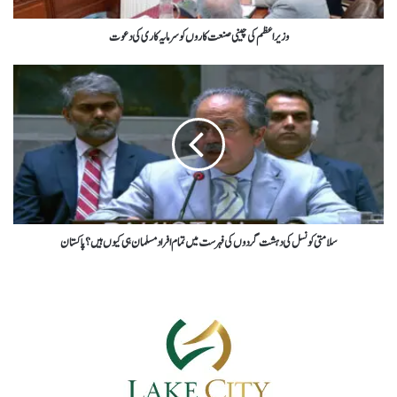
وزیراعظم کی چینی صنعت کاروں کو سرمایہ کاری کی دعوت
سلامتی کونسل کی دہشت گردوں کی فہرست میں تمام افراد مسلمان ہی کیوں ہیں؟ پاکستان