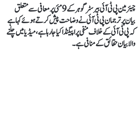
چیئرمین پی ٹی آئی بیرسٹر گوہر کے 9 مئی پر معافی سے متعلق
بیان پر ترجمان پی ٹی آئی نے وضاحت پیش کرتے ہوئے کہا ہے
کہ پی ٹی آئی کے خلاف منفی پراپیگنڈا کیا جارہا ہے، میڈیا میں چلنے
والا بیان حقائق کے منافی ہے۔