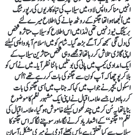
انہیں منا کر واپس لاو، میں سیلاب کی تباہ کاریوں کی رپورٹنگ
میں اُلجھا ہوا تھا جگنو کے روٹھ جانے کی اطلاع میرے لئے
بریکنگ نیوز نہیں تھی لہٰذا میں اس اطلاع کو سیلاب متاثرہ شخص
کی دل لگی سمجھ کر آگے بڑھ گیا۔ شام کو میں اسلام آباد واپسی کیلئے
اپنی گاڑی تلاش کررہا تھا تو مجھے وہی شخص متاثرین سیلاب کے
ایک امدادی کیمپ میں پانی کی بوتلیں بانٹا نظر آیا۔ میں نے اُس کو
بلاکر پوچھا کہ آپ کون سے جگنو کی بات کر رہے تھے؟ اُس
اسکول ٹیچر نے جواب میں کہا کہ جناب میں اُسی جگنو کی بات
کررہا ہوں جسے علامہ اقبال نے اپنی ایک مشہور نظم کا موضوع
بنایا تھا یہ سُن کر میں چند لمحوں کیلئے خاموش ہو گیا، علامہ اقبال کی
نظم’’جگنو‘‘کے اشعار یاد کرنے لگا، اور سوچنے لگا کہ اس جگنو کا
سیلاب سے کیا تعلق ہے، اُس بھلے آدمی نے میری مشکل آسان