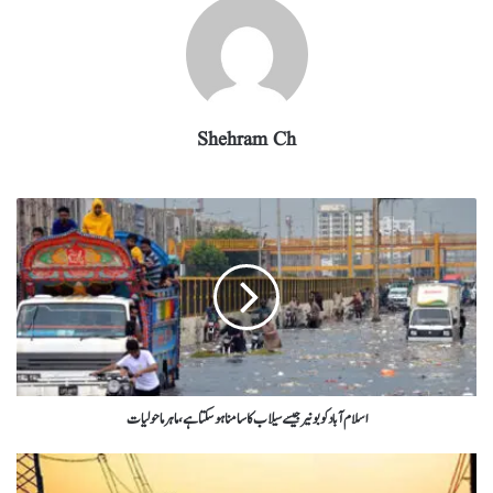
Shehram Ch
اسلام آباد کو بونیر جیسے سیلاب کا سامنا ہو سکتا ہے، ماہر ماحولیات