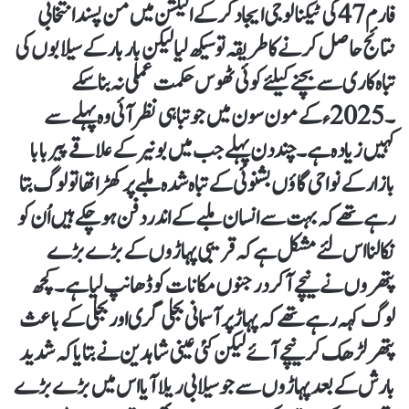
فارم 47 کی ٹیکنالوجی ایجاد کر کے الیکشن میں من پسند انتخابی
نتائج حاصل کرنے کا طریقہ تو سیکھ لیا لیکن بار بار کے سیلابوں کی
تباہ کاری سے بچنے کیلئے کوئی ٹھوس حکمت عملی نہ بنا سکے
۔ 2025 ء کے مون سون میں جو تباہی نظر آئی وہ پہلے سے
کہیں زیادہ ہے ۔ چند دن پہلے جب میں بونیر کے علاقے پیر بابا
بازار کے نواحی گاؤں بشنوئی کے تباہ شدہ ملبے پر کھڑا تھا تو لوگ بتا
رہے تھے کہ بہت سے انسان ملبے کے اندر دفن ہو چکے ہیں اُن کو
نکالنا اس لئے مشکل ہے کہ قریبی پہاڑوں کے بڑے بڑے
پتھروں نے نیچے آ کر درجنوں مکانات کو ڈھانپ لیا ہے ۔ کچھ
لوگ کہہ رہے تھے کہ پہاڑ پر آسمانی بجلی گری اور بجلی کے باعث
پتھر لڑھک کر نیچے آئے لیکن کئی عینی شاہدین نے بتایا کہ شدید
بارش کے بعد پہاڑوں سے جو سیلابی ریلا آیا اس میں بڑے بڑے