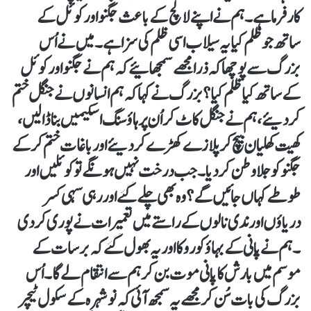
کار فرما ہے ۔ ہم نے اپنے لالچ کے باعث جگنو اور کوئل کے
ساتھ جو ظلم کیا یہ سیلاب اسی ظلم کی سزا ہے ۔ میں نے اُس
بزرگ سے پوچھا کہ ذرا مجھے سمجھائیے کہ ہم نے جگنو اور کوئل
کے ساتھ کیا ظلم کیا ؟ بزرگ نے کہا کہ ہم انسانوں نے جنگل ختم
کر دیئے، ہم نے جنگل کاٹ کر اُن پر ہاؤسنگ اسکیمیں بنا ڈالیں،
کھیت کھلیان بیچ کر پلازے کھڑے کر دیئے اور باغات ختم کرکے
جگنو کو جلاوطن کردیا۔ جب درخت نہیں ہونگے تو کوئلیں اور
طوطے کہاں جائیں گے ؟وہ بھی چلے گئے اور رہی سہی کسر
دریاؤں اور ندی نالوں کے راستے میں تعمیرات نے پوری کر دی
۔ ہم نے پانی کے بہاؤ کو روکا اور یہ بھول گئے کہ برسات کے
موسم میں بارش کا پانی موت بن کر ہم سے انتقام لے گا۔ اُس
بزرگ کی بات سُن کر مجھے یہ سمجھ آئی کہ نوشہرہ کے سکول ٹیچر