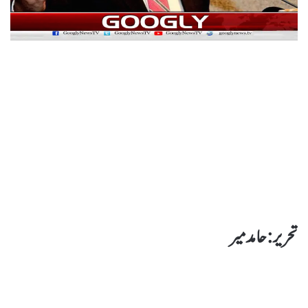
تحریر : حامد میر