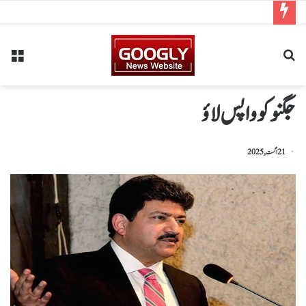
جگنو کو واپس لاؤ
21 اگست, 2025