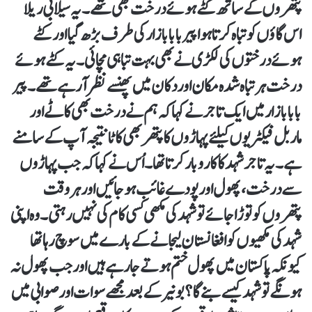
پتھروں کے ساتھ کٹے ہوئے درخت بھی تھے ۔ یہ سیلابی ریلا
اس گاؤں کو تباہ کرتا ہوا پیر بابا بازار کی طرف بڑھ گیا اور کٹے
ہوئے درختوں کی لکڑی نےبھی بہت تباہی مچائی۔یہ کٹے ہوئے
درخت ہر تباہ شدہ مکان اور دکان میں پھنسے نظر آ رہے تھے ۔ پیر
بابا بازار میں ایک تاجر نے کہا کہ ہم نے درخت بھی کاٹے اور
ماربل فیکٹریوں کیلئے پہاڑوں کا پتھر بھی کاٹا نتیجہ آپ کے سامنے
ہے ۔ یہ تاجر شہد کا کاروبار کرتا تھا۔ اُس نے کہا کہ جب پہاڑوں
سے درخت، پھول اور پودے غائب ہو جائیں اور ہر وقت
پتھروں کو توڑا جائے تو شہد کی مکھی کسی کام کی نہیں رہتی ۔ وہ اپنی
شہد کی مکھیوں کو افغانستان لیجانے کے بارے میں سوچ رہا تھا
کیونکہ پاکستان میں پھول ختم ہوتے جا رہے ہیں اور جب پھول نہ
ہونگے تو شہد کیسے بنے گا ؟ بونیر کے بعد مجھے سوات اور صوابی میں