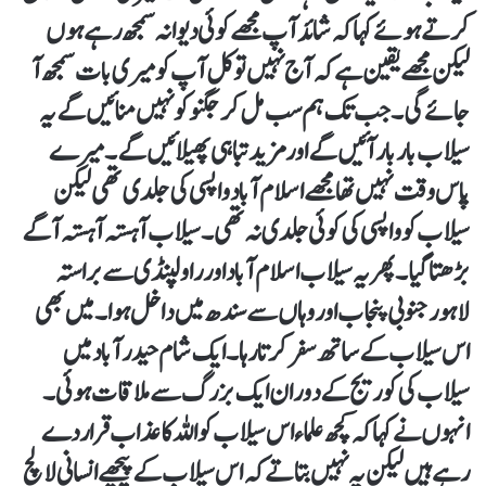
کرتے ہوئے کہا کہ شائد آپ مجھے کوئی دیوانہ سمجھ رہے ہوں
لیکن مجھے یقین ہے کہ آج نہیں تو کل آپ کو میری بات سمجھ آ
جائے گی ۔ جب تک ہم سب مل کر جگنو کو نہیں منائیں گے یہ
سیلاب بار بار آئیں گے اور مزید تباہی پھیلائیں گے۔ میرے
پاس وقت نہیں تھا مجھے اسلام آباد واپسی کی جلدی تھی لیکن
سیلاب کو واپسی کی کوئی جلدی نہ تھی۔ سیلاب آہستہ آہستہ آگے
بڑھتا گیا۔ پھر یہ سیلاب اسلام آباد اور راولپنڈی سے براستہ
لاہور جنوبی پنجاب اور وہاں سے سندھ میں داخل ہوا۔ میں بھی
اس سیلاب کے ساتھ سفر کرتا رہا۔ ایک شام حیدرآباد میں
سیلاب کی کوریج کے دوران ایک بزرگ سے ملاقات ہوئی۔
انہوں نے کہا کہ کچھ علماء اس سیلاب کو اللہ کا عذاب قرار دے
رہے ہیں لیکن یہ نہیں بتاتے کہ اس سیلاب کے پیچھے انسانی لالچ