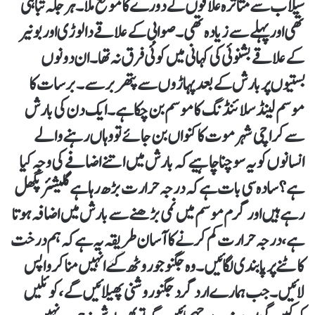
سیلاب سے متاثرہ علاقوں کے دورے کا موقع ملا ۔ ہر جگہ تباہی
تھی اور پہلے سے زیادہ تھی ۔ صوابی کے علاقے دالوڑی اور بونیر
کے علاقے بشنوئی کی کہانی میں کوئی فرق نہ تھا۔ ان دونوں
بستیوں پر بارش کے بعد پہاڑوں سے پتھر برسے ۔ برسات کا
موسم لینڈ سلائنڈنگ کا موسم بن چکاہے ۔ ایک دن کی بارش
سے کراچی شہر موت کا کنواں بن جائے تو وہاں رہنے والے
انسانوں کو یہ سوچنا چاہیے کہ بارش میں اتنے اضافے کی وجہ کیا
ہے ؟ سادہ سی بات ہے کہ درجہ حرارت بڑھ رہا ہے گلیشئر پگھل
رہے ہیں اور گرم موسم میں نمی بڑھنے سے بارش میں اضافہ ہوتا
ہے، درجہ حرارت کم کرنے کا آسان طریقہ یہ ہے کہ ہم درخت
کاٹنے پر پابندی لگائیں ۔ وہ جگنو جو روٹھ گئے انہیں منا کر واپس
لائیں ۔ جب ہمارے ارد گرد جگنو روشنی پھیلائیں گے ، کوئلیں