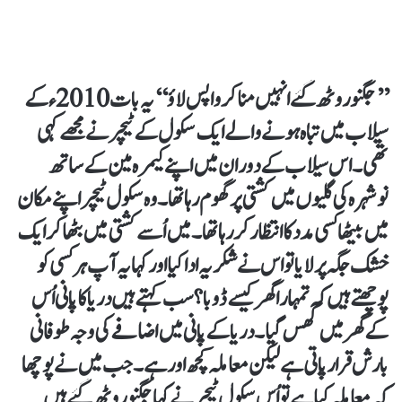
’’جگنو روٹھ گئے انہیں منا کر واپس لاؤ‘‘یہ بات 2010 ء کے
سیلاب میں تباہ ہونے والے ایک سکول کے ٹیچر نے مجھے کہی
تھی۔ اس سیلاب کے دوران میں اپنے کیمرہ مین کے ساتھ
نوشہرہ کی گلیوں میں کشتی پر گھوم رہا تھا۔ وہ سکول ٹیچر اپنے مکان
میں بیٹھاکسی مدد کا انتظار کر رہا تھا۔ میں اُسے کشتی میں بٹھا کر ایک
خشک جگہ پر لایا تو اس نے شکریہ ادا کیا اور کہا یہ آپ ہر کسی کو
پوچھتے ہیں کہ تمہارا گھر کیسے ڈوبا؟ سب کہتے ہیں دریا کا پانی اُس
کے گھر میں گھس گیا۔ دریا کے پانی میں اضافے کی وجہ طوفانی
بارش قرار پاتی ہے لیکن معاملہ کچھ اور ہے۔ جب میں نے پوچھا
کہ معاملہ کیا ہے تواُس سکول ٹیچر نے کہا جگنو روٹھ گئے ہیں