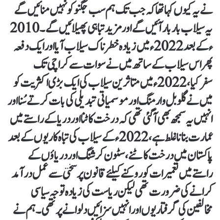
نے یہ کیوں کہا تھا کہ جب تک ہم سب جگنو کو نہیں منائیں گے
یہ سیلاب بار بار آئیں گے اور مزید تباہی پھیلائیں گے ۔ 2010
ء کے بعد 2022 ء میں زیادہ خطر ناک سیلاب آیا اور ایک دفعہ
پھر اس سیلاب کے ساتھ میں نے سوات سے کراچی تک
سفرکیا،2022 ء میں متاثرین سیلاب کی ایک بڑی اکثریت کو
میں نے گلوبل وارمنگ اور موسمیاتی تبدیلی کی بات کرتے سُنا اور
انہیں یہ سمجھ بھی آگئی تھی کہ درخت کاٹنا اور دریا کے راستے میں
عمارت بنانا غلط ہے، 2022 ء کے سیلاب کی تباہ کاریوں کے بعد
پاکستان میں درخت کاٹنے ، سٹون کرشنگ اور دریاؤں کے
راستے میں تعمیرات کو روکنے کیلئے قانون پر سختی سے عمل درآمد
کرانے کی ضرورت تھی لیکن ریاست کی زیادہ توجہ سیاسی
مخالفین کی گرفتاریوں اور انہیں سزائیں دلوانے پر تھی ۔ ہم نے