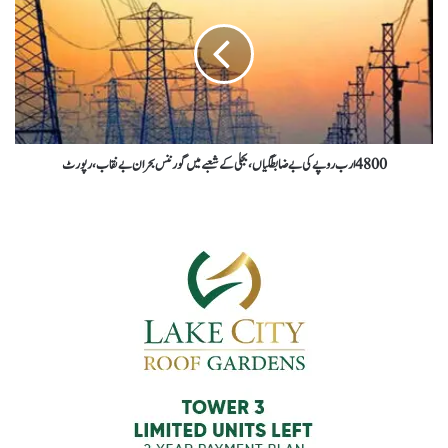
4800 ارب روپے کی بے ضابطگیاں، بجلی کے شعبے میں گورننس بحران بے نقاب ، رپورٹ