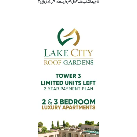
ملا ہیبت اللہ اب تک عوامی نظروں سے اوجھل کیوں ہیں؟