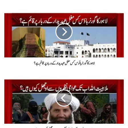
لاہور کا گورنر ہائوس کس مغل عہدیدار کے دربار پر قائم ہے؟