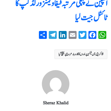
اسپین نے پہلی مرتبہ فیفا ویمنز ورلڈ کپ کا
ٹائٹل جیت لیا
S
T
Li
E
T
Fa
W
ha
el
nk
m
wi
ce
ha
re
eg
ed
ail
tte
bo
ts
کراچی میں فینسی پرندوں کا کاروبار عروج پر پہنچ گیا
ra
In
r
ok
A
m
pp
Sheraz Khalid