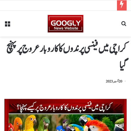
کراچی میں فینسی پرندوں کا کاروبار عروج پر پہنچ
گیا
20 اگست, 2023