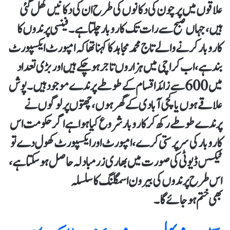
علاقوں میں پرچون کی دکانوں کی طرح ان کی دکانیں کھل گئی
ہیں، جہاں صبح سے رات تک کاروبار چلتا ہے۔فینسی پرندوں کا
کاروبار کرنے والے تاج محمد مجاہد کا کہنا تھا کہ امپورٹ ایکسپورٹ
بند ہے، اب کراچی میں ہزاروں تاجر ہو چکے ہیں اور بڑی تعداد
میں 600 سے زائد اقسام کے طوطے پرندے موجود ہیں۔ پوش
علاقے ہوں یا کچی آبادی کے گھر ہوں، چھتوں پر لوگوں نے
پرندے طوطے رکھ کر کاروبار شروع کیا ہوا ہے اگر حکومت اس
کا روبار کی سر پرستی کرے، امپورٹ اور ایکسپورٹ کھول دے تو
ٹیکس ڈیوٹی کی صورت میں بھاری زرمبادلہ حاصل ہو سکتا ہے،
اس طرح پرندوں کی بیرون اسمگلنگ کا سلسلہ
بھی ختم ہو جائے گا۔