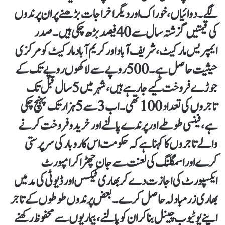
لگے۔ دوائیاں، خوراک اور دیگر اخراجات بڑھنے پر ان پرندوں
کی قیمتیں گزشتہ سال سے 40 فیصد بڑھ چکی ہیں۔صدر
ایمپریس مارکیٹ ، شریف آباد اور کریم آباد مارکیٹ کو مرکزی
حیثیت حاصل ہے۔ 500 روپے سے لاکھوں روپے تک کے
جوڑے فروخت کیے جا رہے ہیں، شہر میں 5 سال قبل تک
تاجروں کی تعداد 100 تھی۔ اب 3 سے 5 ہزار تک پہنچ چکی
ہے، فینسی طوطے اور پرندے پالنے اور خریدو فروخت کرنے
والے تاجروں کا کہنا ہے کہ حکومت اس کاروبار کی سر پرستی
کرے اور اسمگلنگ کی لعنت سے جان چھڑا کر امپورٹ
ایکسپورٹ کی اجازت دے کر بھاری ٹیکس اور ڈیوٹی کی مد میں
بھاری زرمبادلہ حاصل کرے۔بعض پرندوں طوطوں کے تاجر
اپنے یوٹیوب چینل بنا کر ان کو پالنے، بیماریوں سے محفوظ رکھنے