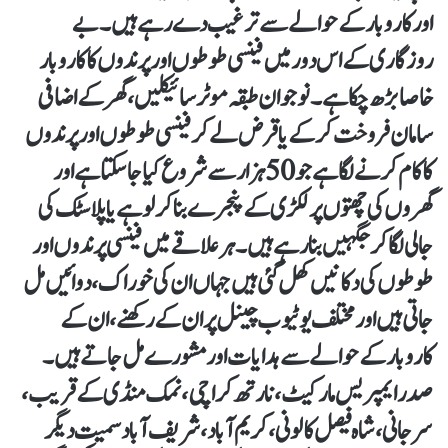
اور کاروبار کے حوالے سے ترغیب دے رہے ہیں۔ بے
روزگاری کے اس دور میں فینسی طوطوں اور پرندوں کا کاروبار
خاصا بڑھ چکا ہے۔ نوجوان طبقہ موٹر سائیکلیں، گھر کے اضافی
سامان فروخت کر کے یا قرض لے کر فینسی طوطوں اور پرندوں
کا کام کرنے لگا ہے جو 50 ہزار سے شروع کیا جا سکتا ہے اور
گھروں کی چھتوں پر لکڑی کے پنجرے بنا کر لو ہے یا پلاسٹک کی
جالی لگا کر جگہیں بنا رہے ہیں۔ ہر علاقے میں فینسی پرندوں اور
طوطوں کی دکانیں کھل گئی ہیں جہاں ان کی خوراک ، دوائیں مل
جاتی ہیں اور مختلف یوٹیوب چینل پر ان کے رکھنے، ان کے
کاروبار کے حوالے سے ہدایات اور مشورے مل جاتے ہیں۔
صدر ایمپریس مارکیٹ، نارتھ کراچی ،نمک منڈی کے قریب،
سرجانی، شاہ فیصل کالونی، کریم آباد، شریف آباد سمیت دیگر