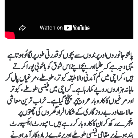
پالتو جانوروں اور پرندوں سے بچوں کو قدرتی طور پر لگائو ہوتا ہے
یہی وجہ ہے کہ طلبا اور بچے اپنے اس شوق کو باخوبی پورا کرتے
ہیں، کراچی میں کم آمدنی والا طبقہ کبوتر، طوطے، مرغیاں پال کر
ماہانہ ہزاروں روپے کما رہا ہے۔کراچی میں فینسی طوطے، کبوتر
اور مرغیوں کا کاروبار عروج پر پہنچ گیا ہے۔ خراب ترین معاشی
حالات اور بے روزگاری کے شکار افراد گھروں کی چھتوں پر
پنجرے رکھ کر ان کا کاروبار کر رہے ہیں۔ امپورٹ ایکسپورٹ
بند ہونے پر مقامی فینسی طوطے اور پرندے زیادہ کارآمد ہونے