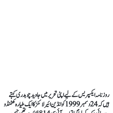
روزنامہ ایکسپریس کے لیے اپنی تحریر میں جاوید چوہدری کہتے
ہیں کہ 24 دسمبر 1999 کو انڈین ائیرلائنز کا ایک طیارہ کھٹمنڈو