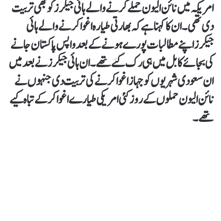
امریکہ میں نائن الیون حملے کرنے والے ہائی جیکرز کو بھی تربیت
دی تھی۔ ان کا کہنا ہے کہ بھارتی طیارہ اغوا کرنے والے ہائی
جیکرز اپنے مطالبات پورے ہونے کے بعد واپس پاکستان جانے
کی بجائے کابل میں ہی رک گئے تھے۔ ان ہائی جیکرز نے بعد میں
ان سعودی شہریوں کو جہاز اغوا کرنے کی تربیت دی جنہوں نے
نائن الیون حملوں کے روز کئی امریکی طیارے اغوا کر کے تباہ کیے
تھے۔