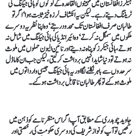
جیکرز افغانستان میں مہینوں القاعدہ کے لوگوں کو ہائی جیکنگ کی
ٹریننگ دیتے رہے۔ لیکن یہ انکشاف لرزہ خیز ثابت ہوا‘ اگر تو
طالبان صرف افغانستان تک محدود رہتے‘ وہ اپنا نظریہ دوسرے
ملکوں میں سمگل نہ کرتے‘ وہ ائیر انڈیا کی ہائی جیکنگ میں شامل نہ
ہوتے، ہائی جیکرز کو پناہ نہ دیتے اور نائین الیون حملوں میں ملوث
نہ ہوتے تو دنیا شاید انہیں برداشت کر لیتی، لیکن جب ان کا ماڈل
سرحدوں سے باہر نکلنے لگا اور یہ ہائی جیکنگ جیسی وارداتوں میں
ملوث ہو گئے تو پھر طالبان ناقابل برداشت ہو گئے۔
جاوید چوہدری کے مطابق آپ اگر اس منظر نامے کو ذہن میں
رکھیں تو آپ کو نواز شریف کی دوسری حکومت کی رخصتی اور