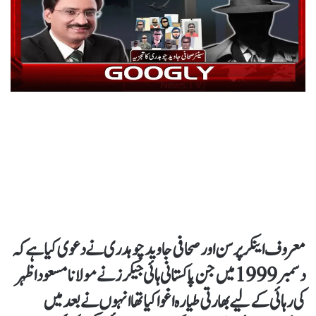
معروف اینکر پرسن اور صحافی جاوید چوہدری نے دعوی کیا ہے کہ
دسمبر 1999 میں جن پاکستانی ہائی جیکرز نے مولانا مسعود اظہر
کی رہائی کے لیے بھارتی طیارہ اغوا کیا تھا انہوں نے بعد میں