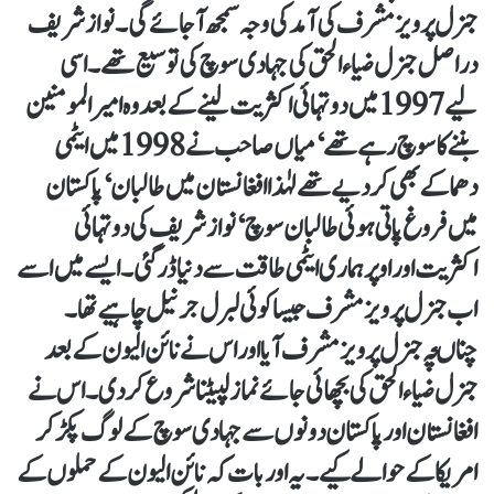
جنرل پرویز مشرف کی آمد کی وجہ سمجھ آ جائے گی۔ نواز شریف
دراصل جنرل ضیاء الحق کی جہادی سوچ کی توسیع تھے۔ اسی
لیے 1997 میں دو تہائی اکثریت لینے کے بعد وہ امیرالمومنین
بننے کا سوچ رہے تھے‘ میاں صاحب نے 1998 میں ایٹمی
دھماکے بھی کر دیے تھے لہٰذا افغانستان میں طالبان‘ پاکستان
میں فروغ پاتی ہوئی طالبان سوچ‘ نواز شریف کی دو تہائی
اکثریت اور اوپر ہماری ایٹمی طاقت سے دنیا ڈر گئی۔ ایسے میں اسے
اب جنرل پرویز مشرف جیسا کوئی لبرل جرنیل چاہیے تھا۔
چناںچہ جنرل پرویز مشرف آیا اور اس نے نائن الیون کے بعد
جنرل ضیاء الحق کی بچھائی جائے نماز لپیٹنا شروع کر دی۔ اس نے
افغانستان اور پاکستان دونوں سے جہادی سوچ کے لوگ پکڑ کر
امریکا کے حوالے کیے۔ یہ اور بات کہ نائن الیون کے حملوں کے