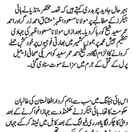
بہرحال جاوید چوہدری کہتے ہیں کہ قصہ مختصر، انڈیا نے ہائی
جیکرز کے مطالبے پر مولانا مسعود اظہر‘ مشتاق احمد زرگر اور احمد
عمر سعید شیخ کو رہا کر دیا۔ بعد ازاں مولانا مسعود اظہر کی جہادی
تنظیم جیش محمد پر جموں کشمیر میں بھارتی فوجیوں پر خودکش حملے
کروانے کا الزام لگا اور شیخ احمد عمر سعید کو امریکی صحافی ڈینیل
پرل کے قتل کے جرم میں سزائے موت سنا دی گئی۔
اس ہائی جیکنگ میں سب سے اہم کردار افغانستان کی طالبان
حکومت کا تھا۔ ہائی جیکرز نے کھٹمنڈو سے جہاز اغوا کرنے کے بعد
دبئی کا چکر لگایا اور ری فیولنگ کے بعد کابل میں لینڈ کر گئے جہاں