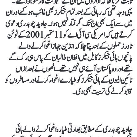
ثابت کرتا تھا کہ اداروں میں ان کے سہولت کار موجود تھے۔
یہی وجہ تھی کہ رہائی کے بعد تمام جیکرز بھی غائب ہو گئے اور ان
میں سے ایک بھی اج تک گرفتار نہیں ہوا۔ جاوید چوہدری دعوی
کرتے ہیں کہ امریکی سی آئی اے کو 11 ستمبر 2001 کے ٹوئن
ٹاورز حملوں کے بعد پتا چلا کہ انڈین جہاز اغوا کرنے والے
پانچوں ہائی جیکرز کابل میں افغان طالبان کے پاس ہی رک گے
تھے اور وہ پاکستان آئے ہی نہیں تھے۔ انھوں نے بعدازاں
نائین الیون کے ہائی جیکرز کو طیارے اغواء کرنے اور مسافروں کو
قابو کرنے کی تربیت بھی دی۔
جاوید چوہدری کے مطابق بھارتی طیارہ اغوا کرنے والے ہائی