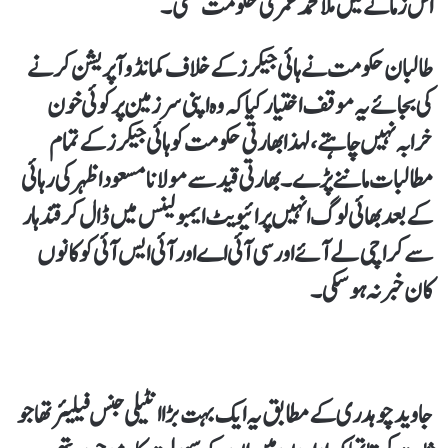
اس زمانے میں ملا محمد عمر کی حکومت تھی۔
طالبان حکومت نے ہائی جیکرز کے خلاف کمانڈو آپریشن کرنے
کی بجائے یہ موقف اختیار کیا کہ وہ اپنی سرزمین پر کوئی خون
خرابہ نہیں چاہتے، لہذا بھارتی حکومت کو ہائی جیکرز کے تمام
مطالبات ماننے پڑے۔ بھارتی قید سے مولانا مسعود اظہر کی رہائی
کے بعد بھائی لوگ انہیں پرائیویٹ ایمبولینس میں ڈال کر قندہار
سے کراچی لے آئے اور سی آئی اے اور آئی ایس آئی کو کانوں
کان خبر نہ ہو سکی۔
جاوید چوہدری کے مطابق یہ ایک بہت بڑا انٹیلی جنس فیلیئر تھا جو