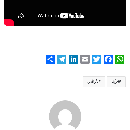
S
T
Li
E
T
Fa
W
ha
el
nk
m
wi
ce
ha
re
eg
ed
ail
tte
bo
ts
امریکہ
نائن الیون
ra
In
r
ok
A
m
pp