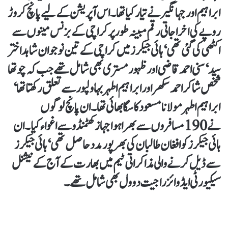
ابراہیم اور جہانگیر نے تیار کیا تھا۔ اس آپریشن کے لیے پانچ کروڑ
روپے کی اخراجاتی رقم مبینہ طور پر کراچی کے بزنس مینوں سے
اکٹھی کی گئی تھی‘ ہائی جیکرز میں کراچی کے تین نوجوان شاہد اختر
سید‘ سنی احمد قاضی اور ظہور مستری بھی شامل تھے جب کہ چوتھا
شخص شاکر احمد سکھر اور ابراہیم اطہر بہاولپور سے تعلق رکھتا تھا‘
ابراہیم اطہر مولانا مسعود کا سگا بھائی تھا۔ ان پانچ لوگوں
نے 190 مسافروں سے بھرا ہوا جہاز کھٹمنڈو سے اغواء کیا۔ ان
ہائی جیکرز کو افغان طالبان کی بھرپور مدد حاصل تھی‘ ہائی جیکرز
سے ڈیل کرنے والی مذاکراتی ٹیم میں بھارت کے آج کے نیشنل
سیکیورٹی ایڈوائزر اجیت دوول بھی شامل تھے۔