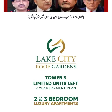
پاکستان کو صدر ٹرمپ سے زیادہ امیدیں کیوں نہیں لگانی چاہئیں؟