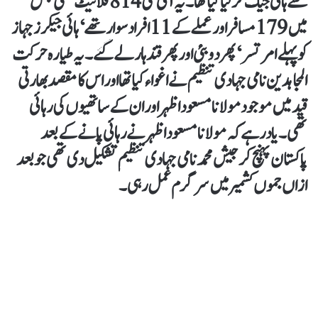
سے ہائی جیک کر لیا گیا تھا۔ یہ آئی سی 814 فلائیٹ تھی جس
میں 179 مسافر اور عملے کے 11 افراد سوار تھے‘ ہائی جیکرز جہاز
کو پہلے امرتسر‘ پھر دوبئی اور پھر قندہار لے گئے۔ یہ طیارہ حرکت
المجاہدین نامی جہادی تنظیم نے اغواء کیا تھا اور اس کا مقصد بھارتی
قید میں موجود مولانا مسعود اظہر اور ان کے ساتھیوں کی رہائی
تھی۔ یاد رہے کہ مولانا مسعود اظہر نے رہائی پانے کے بعد
پاکستان پہنچ کر جیش محمد نامی جہادی تنظیم تشکیل دی تھی جو بعد
ازاں جموں کشمیر میں سرگرم عمل رہی۔