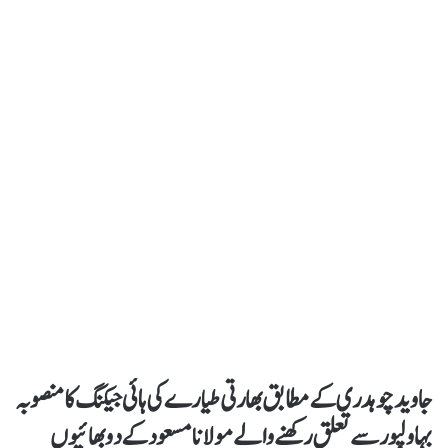
جاوید چوہدری کے مطابق بھارتی طیارے کی ہائی جیکنگ کا منصوبہ
بہاولپور سے تعلق رکھنے والے مولانا مسعود کے دو بھائیوں