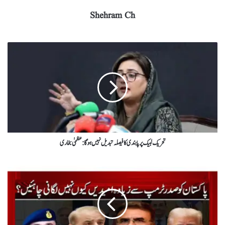
Shehram Ch
تحریک لبیک پر پابندی کا فیصلہ تبدیل نہیں ہوگا : عظمیٰ بخاری