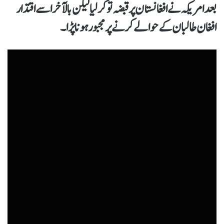
بعد امریکہ نے افغانستان پر قبضہ تو کر لیا لیکن بالآخر اسے اقتدار
افغان طالبان کے حوالے کرنے پر مجبور ہونا پڑا۔