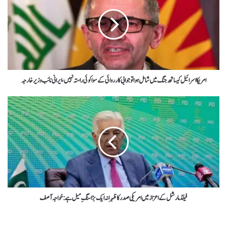
امریکا اسرائیل کیساتھ جنگ میں شامل ہوا تو جوابی کارروائی کے سوا کوئی راستہ نہیں،ایرانی نائب وزیر خارجہ
فیلڈ مارشل کے اعزاز میں امریکی صدر کا ظہرانہ ایک بڑا سنگِ میل ہے : خواجہ آصف