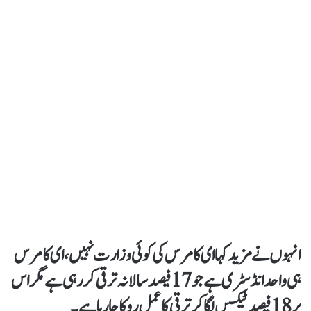
انہوں نےمزید کہا ای کامرس کی کوئی وزارت نہیں، ای کامرس
ہی واحد انڈسٹری ہےجو 17 فیصد سالانہ ترقی کر رہی ہے مگر اس
پر 18 فیصد ٹیکس لگا کر ترقی کا عمل روکا جارہا ہے۔