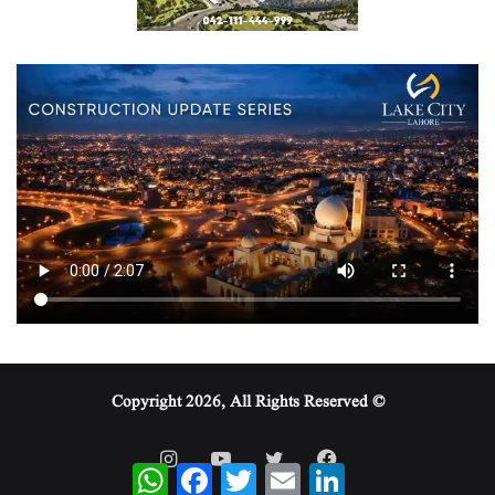
© Copyright 2026, All Rights Reserved
WhatsApp
Facebook
Twitter
Email
LinkedIn