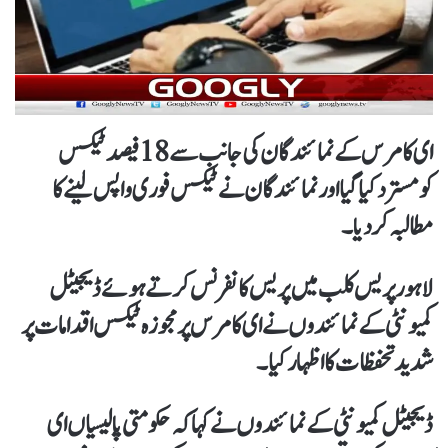
ای کامرس کے نمائندگان کی جانب سے 18 فیصد ٹیکس
کومسترد کیا گیا اورنمائندگان نے ٹیکس فوری واپس لینے کا
مطالبہ کردیا۔
لاہور پریس کلب میں پریس کانفرنس کرتےہوئے ڈیجیٹل
کمیونٹی کےنمائندوں نے ای کامرس پر مجوزہ ٹیکس اقدامات پر
شدید تحفظات کا اظہار کیا۔
ڈیجیٹل کمیونٹی کےنمائندوں نے کہا کہ حکومتی پالیسیاں ای