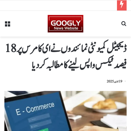
ڈیجیٹل کمیونٹی نمائندوں نے ای کامرس پر 18
فیصد ٹیکس واپس لینے کا مطالبہ کر دیا
19 جون, 2025