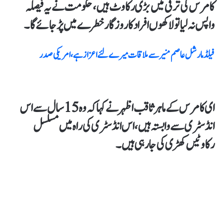
کامرس کی ترقی میں بڑی رکاوٹ ہیں، حکومت نے یہ فیصلہ
واپس نہ لیا تو لاکھوں افراد کا روزگار خطرے میں پڑجائے گا۔
فیلڈمارشل عاصم منیرسے ملاقات میرے لئےاعزازہے،امریکی صدر
ای کامرس کے ماہر ثاقب اظہر نے کہاکہ وہ 15 سال سے اس
انڈسٹری سے وابستہ ہیں، اس انڈسٹری کی راہ میں مسلسل
رکاوٹیں کھڑی کی جا رہی ہیں۔