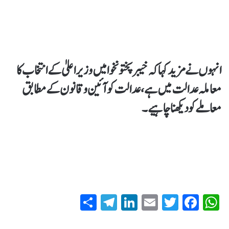
انہوں نے مزید کہا کہ خیبر پختونخوا میں وزیر اعلیٰ کے انتخاب کا
معاملہ عدالت میں ہے، عدالت کو آئین و قانون کے مطابق
معاملے کو دیکھنا چاہیے۔
S
T
Li
E
T
Fa
W
ha
el
nk
m
wi
ce
ha