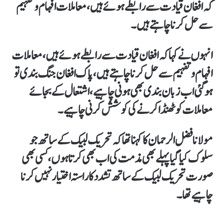
کہ افغان قیادت سے رابطے ہوئے ہیں، معاملات افہام و تفہیم
سے حل کرنا چاہتے ہیں۔
انہوں نے کہا کہ افغان قیادت سے رابطے ہوئے ہیں، معاملات
افہام و تفہیم سے حل کرنا چاہتے ہیں، پاک افغان جنگ بندی تو
ہوگئی اب زبان بندی بھی ہونی چاہیے، اشتعال کے بجائے
معاملات کو ٹھنڈا کرنے کی کوشش کرنی چاہیے۔
مولانا فضل الرحمان کا کہنا تھاکہ تحریک لبیک کے ساتھ جو
سلوک کیا گیا پہلے بھی مذمت کی اب بھی کرتا ہوں، کسی بھی
صورت تحریک لبیک کے ساتھ تشدد کا راستہ اختیار نہیں کرنا
چاہیے تھا۔