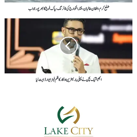
ضلع کرم،افغان طالبان،فتنہ الخوارج کی فائرنگ،پاک فوج کابھرپورجواب
ابھیشیک بچن نےپہلی بار بہترین اداکار کا فلم فیئر ایوارڈ جیت لیا