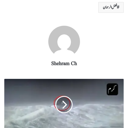
re
eg
ed
ail
tte
bo
ts
فضل الرحمان
ra
In
r
ok
A
m
pp
Shehram Ch