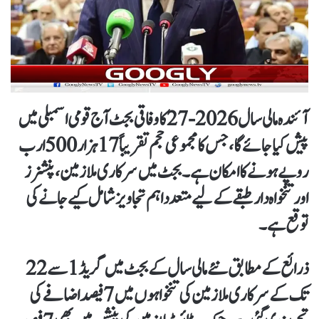
آئندہ مالی سال
2026-27
کا وفاقی بجٹ آج قومی اسمبلی میں
پیش کیا جائے گا، جس کا مجموعی حجم تقریباً
17 ہزار 500 ارب
روپے
ہونے کا امکان ہے۔ بجٹ میں سرکاری ملازمین، پنشنرز
اور تنخواہ دار طبقے کے لیے متعدد اہم تجاویز شامل کیے جانے کی
توقع ہے۔
ذرائع کے مطابق نئے مالی سال کے بجٹ میں
گریڈ 1 سے 22
تک کے سرکاری ملازمین کی تنخواہوں میں 7 فیصد اضافے
کی