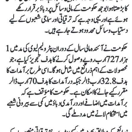
کا بڑھتا ہوا بوجھ حکومت کے مالی وسائل پر دباؤ برقرار رکھے
ہوئے ہے اور یہی وجہ ہے کہ ترقیاتی اور سماجی شعبوں کے لیے
دستیاب وسائل محدود ہوتے جا رہے ہیں۔
حکومت نے آئندہ مالی سال کے دوران
پٹرولیم لیوی
کی مد میں
1
ہزار 727 ارب روپے
وصول کرنے کا ہدف تجویز کیا ہے، جو
محصولات کے اہم ذرائع میں شامل ہوگا۔اسی طرح برآمدات کا
ہدف
32.8 ارب ڈالر
جبکہ درآمدات کا ہدف
70 ارب ڈالر
مقرر کیے جانے کا امکان ہے۔ حکومت کا مؤقف ہے کہ
برآمدات میں اضافے اور درآمدی دباؤ میں کمی سے بیرونی شعبے
میں استحکام لانے میں مدد ملے گی۔