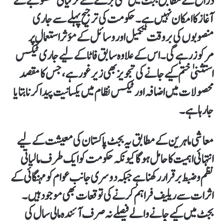
ذرائع کے مطابق بجٹ میں کسی بڑے نئے ترقیاتی منصوبے کے
آغاز کا امکان نہیں ہے۔ حکومت کی ترجیح پہلے سے جاری
منصوبوں کی بروقت تکمیل اور وسائل کے مؤثر استعمال پر
مرکوز رہے گی۔اس کے علاوہ سابق
فاٹا
کے لیے جاری ٹیکس
استثنیٰ ختم کیے جانے کی تجویز بھی زیر غور ہے، جس کا مقصد
محصولات میں اضافہ اور ٹیکس نظام میں یکسانیت پیدا کرنا بتایا
جا رہا ہے۔
معاشی ماہرین کے مطابق یہ بجٹ پاکستان کی معیشت کے لیے
انتہائی اہمیت کا حامل ہوگا کیونکہ حکومت کو ایک طرف مالیاتی
نظم و ضبط برقرار رکھنا ہے جبکہ دوسری جانب عوام کو مہنگائی کے
اثرات سے ریلیف فراہم کرنے کی توقعات بھی موجود ہیں۔
بجٹ میں کیے جانے والے فیصلے نہ صرف آئندہ مالی سال کی