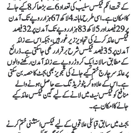
کے تحت
انکم ٹیکس سلیب کی تعداد 6 سے بڑھا کر 8
کیے جانے
کا امکان ہے۔ اسی طرح ماہانہ
4 لاکھ 67 ہزار روپے تک آمدن
پر 29 فیصد
اور
5 لاکھ 83 ہزار روپے تک آمدن پر 32 فیصد
ٹیکس
عائد کرنے کی تجاویز زیر غور ہیں، جبکہ اس سے زائد
آمدن پر
35 فیصد ٹیکس شرح برقرار
رکھی جا سکتی ہے۔ذرائع
کے مطابق
سالانہ ایک کروڑ روپے سے زائد آمدن رکھنے والوں
پر عائد سرچارج ختم
کیے جانے کی تجویز بھی بجٹ کا حصہ بن سکتی
ہے۔ اس کے علاوہ
کرپٹو ٹریڈنگ سے حاصل ہونے والے
منافع کو ٹیکس نیٹ میں لانے
کے لیے گین ٹیکس عائد کیے
جانے کا امکان ہے۔
بجٹ میں
سابق قبائلی علاقوں کے لیے ٹیکس استثنی ختم کرنے