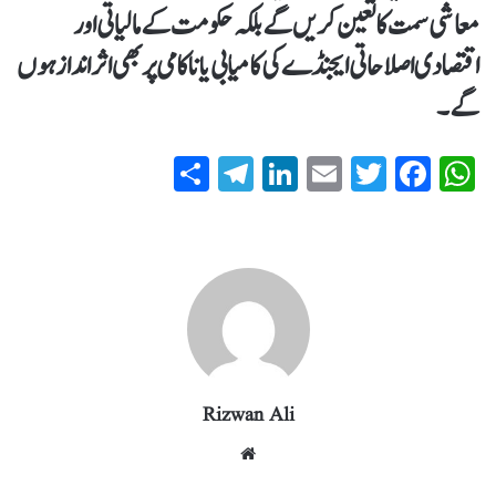
معاشی سمت کا تعین کریں گے بلکہ حکومت کے مالیاتی اور
اقتصادی اصلاحاتی ایجنڈے کی کامیابی یا ناکامی پر بھی اثرانداز ہوں
گے۔
S
T
Li
E
T
Fa
W
ha
el
nk
m
wi
ce
ha
re
eg
ed
ail
tte
bo
ts
ra
In
r
ok
A
m
pp
Rizwan Ali