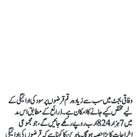
وفاقی بجٹ میں سب سے زیادہ رقم قرضوں پر سود کی ادائیگی کے
لیے مختص کیے جانے کا امکان ہے۔ ذرائع کے مطابق اس مد
میں
7 ہزار 824 ارب روپے
رکھے جائیں گے، جو مجموعی
اخراجات کا بڑا حصہ ہوگا۔ماہرین کا کہنا ہے کہ قرضوں کی ادائیگی