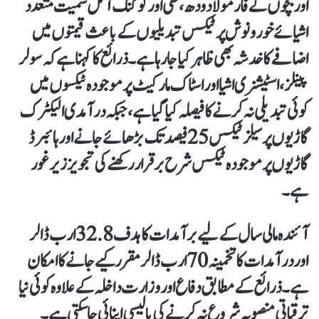
اور
بچوں کے فارمولا دودھ، گھی اور کوکنگ آئل سمیت متعدد
اشیائے خورونوش پر ٹیکس تبدیلیوں
کے باعث قیمتوں میں
اضافے کا خدشہ بھی ظاہر کیا جا رہا ہے۔ذرائع کا کہنا ہے کہ
سولر
پینلز، اسٹیشنری اشیا اور اسٹاک مارکیٹ پر موجودہ ٹیکسوں میں
کوئی تبدیلی نہ کرنے
کا فیصلہ کیا گیا ہے، جبکہ
درآمدی الیکٹرک
گاڑیوں پر سیلز ٹیکس 25 فیصد تک بڑھائے جانے
اور
ہائبرڈ
گاڑیوں پر موجودہ ٹیکس شرح برقرار رکھنے
کی تجویز زیر غور
ہے۔
آئندہ مالی سال کے لیے
برآمدات کا ہدف 32.8 ارب ڈالر
اور
درآمدات کا تخمینہ 70 ارب ڈالر
مقرر کیے جانے کا امکان
ہے۔ ذرائع کے مطابق
دفاع اور وزارت داخلہ کے علاوہ کوئی نیا
ترقیاتی منصوبہ شروع نہ کرنے
کی پالیسی اپنائی جا سکتی ہے۔