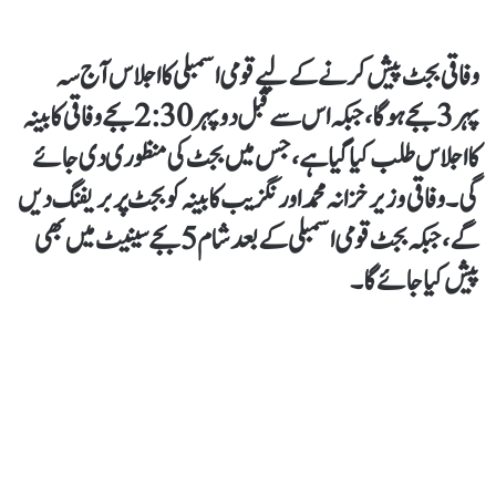
وفاقی بجٹ پیش کرنے کے لیے
قومی اسمبلی کا اجلاس آج سہ
پہر 3 بجے
ہوگا، جبکہ اس سے قبل
دوپہر 2:30 بجے وفاقی کابینہ
کا اجلاس
طلب کیا گیا ہے، جس میں بجٹ کی منظوری دی جائے
گی۔
وفاقی وزیر خزانہ محمد اورنگزیب
کابینہ کو بجٹ پر بریفنگ دیں
گے، جبکہ بجٹ
قومی اسمبلی کے بعد شام 5 بجے سینیٹ میں بھی
پیش کیا جائے گا۔