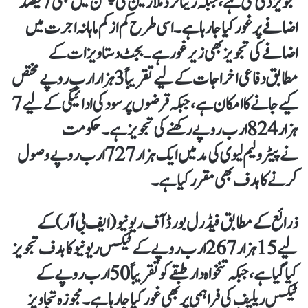
تجویز دی گئی ہے، جبکہ
ریٹائرڈ ملازمین کی پنشن میں بھی 7 فیصد
اضافے
پر غور کیا جا رہا ہے۔ اسی طرح
کم از کم ماہانہ اجرت میں
اضافے
کی تجویز بھی زیر غور ہے۔بجٹ دستاویزات کے
مطابق
دفاعی اخراجات کے لیے تقریباً 3 ہزار ارب روپے
مختص
کیے جانے کا امکان ہے، جبکہ
قرضوں پر سود کی ادائیگی کے لیے 7
ہزار 824 ارب روپے
رکھنے کی تجویز ہے۔ حکومت
نے
پیٹرولیم لیوی کی مد میں ایک ہزار 727 ارب روپے
وصول
کرنے کا ہدف بھی مقرر کیا ہے۔
ذرائع کے مطابق
فیڈرل بورڈ آف ریونیو (ایف بی آر)
کے
لیے
15 ہزار 267 ارب روپے
کے ٹیکس ریونیو کا ہدف تجویز
کیا گیا ہے، جبکہ تنخواہ دار طبقے کو
تقریباً 50 ارب روپے کے
ٹیکس ریلیف
کی فراہمی پر بھی غور کیا جا رہا ہے۔مجوزہ تجاویز