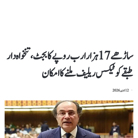
ساڑھے17ہزار ارب روپے کا بجٹ، تنخواہ دار
طبقے کو ٹیکس ریلیف ملنے کا امکان
12 جون, 2026