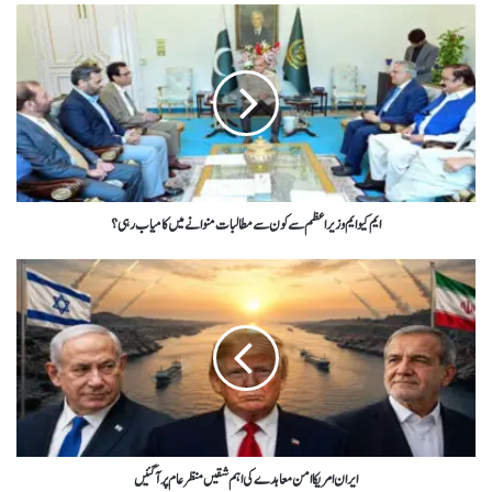
ایم کیو ایم وزیر اعظم سے کون سے مطالبات منوانے میں کامیاب رہی؟
ایران امریکا امن معاہدے کی اہم شقیں منظر عام پرآ گئیں