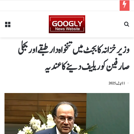
وزیر خزانہ کا بجٹ میں تنخواہ دار طبقے اور بجلی
صارفین کو ریلیف دینے کا عندیہ
11 اپریل, 2025