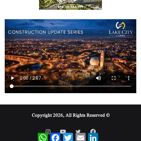
© Copyright 2026, All Rights Reserved
WhatsApp
Facebook
Twitter
Email
LinkedIn