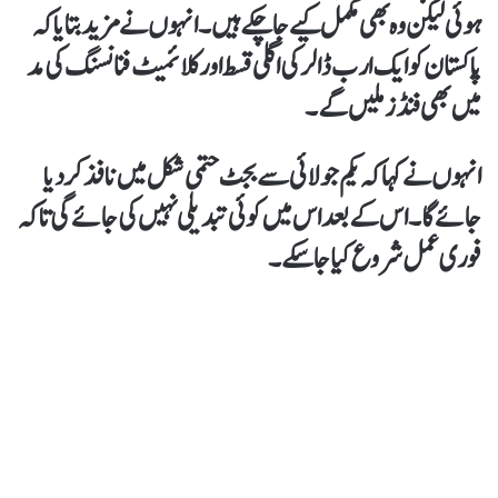
ہوئی لیکن وہ بھی مکمل کیے جاچکے ہیں۔ انہوں نے مزید بتایاکہ
پاکستان کو ایک ارب ڈالر کی اگلی قسط اور کلائمیٹ فنانسنگ کی مد
میں بھی فنڈز ملیں گے۔
انہوں نے کہا کہ یکم جولائی سے بجٹ حتمی شکل میں نافذ کردیا
جائے گا۔اس کے بعد اس میں کوئی تبدیلی نہیں کی جائے گی تاکہ
فوری عمل شروع کیا جا سکے۔