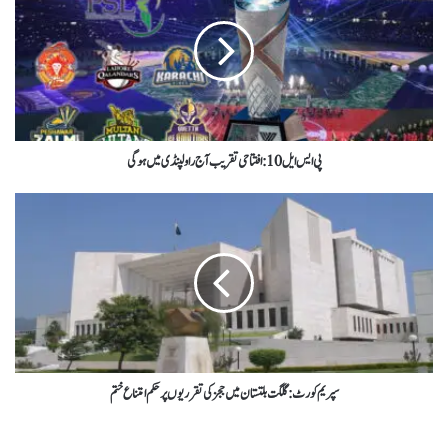
پی ایس ایل 10 : افتتاحی تقریب آج راولپنڈی میں ہوگی
سپریم کورٹ : گلگت بلتستان میں ججز کی تقرریوں پر حکم امتناع ختم