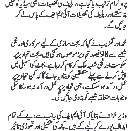
پروگرام ترتیب دیا گیا ہے،ریلیف کی تفصیلات ابھی میڈیا کو نہیں
بتاسکتے اور ریلیف کی تفصیلات آئی ایم ایف کے پاس لےکر
جائیں گے۔
محمد اورنگزیب نے کہاکہ بجٹ سازی کےلیے سرکاری اور نجی
شعبے سے 98 فیصد تجاویز موصول ہوگئی ہیں، بجٹ تجاویز پر
حکومت اور نجی شعبہ ملک کر کام کررہا ہے، بجٹ کو اسمبلی میں
پیش کرنے سےپہلے متعلقین کو بتادیا جائے گا کہ کن تجاویز پر
عمل درآمد ہوسکتا ہے،جن تجاویز پر عمل درآمد نہ ہو سکا اسکی
وجوہات متعلقہ شعبے کو بتادی جائیں گی۔
وزیر خزانہ نے بتایاکہ آئی ایم ایف کی جانب سے دیے گئے تمام
اہداف پورے کرلیے گئے ہیں۔کچھ کی تکمیل اور تھوڑی تاخیر