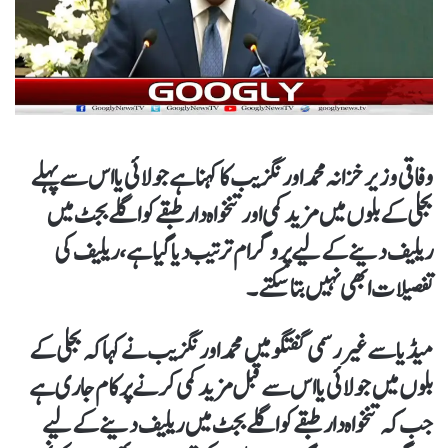
وفاقی وزیر خزانہ محمد اورنگزیب کا کہنا ہے جولائی یا اس سے پہلے
بجلی کے بلوں میں مزید کمی اور تنخواہ دار طبقے کو اگلے بجٹ میں
ریلیف دینے کےلیے پروگرام ترتیب دیا گیا ہے، ریلیف کی
تفصیلات ابھی نہیں بتاسکتے۔
میڈیا سے غیر رسمی گفتگو میں محمد اورنگزیب نے کہاکہ بجلی کے
بلوں میں جولائی یا اس سے قبل مزید کمی کرنے پر کام جاری ہے
جب کہ تنخواہ دار طبقے کو اگلے بجٹ میں ریلیف دینے کےلیے