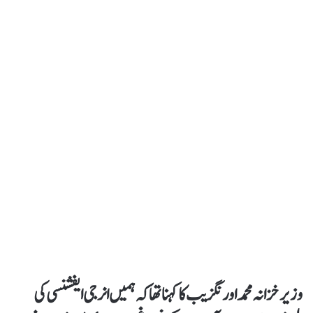
وزیر خزانہ محمد اورنگزیب کا کہنا تھا کہ ہمیں انرجی ایفشنسی کی