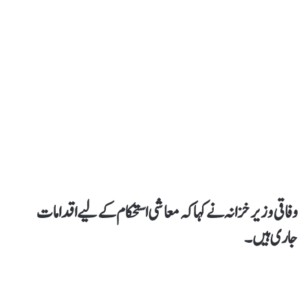
وفاقی وزیر خزانہ نے کہاکہ معاشی استحکام کےلیے اقدامات
جاری ہیں۔