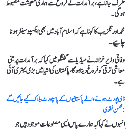
طرف جانا ہے، برآمدات کے فروغ سے ہماری معیشت مضبوط
ہوگی۔
محمد اورنگزیب کا کہنا ہےکہ اسلام آباد میں بھی ایکسپو سینٹر ہونا
چاہیے۔
وفاقی وزیر خزانہ نے میڈیا سے گفتگو میں کہاکہ برآمدات پر مبنی
معاشی ترقی کو فروغ دیناہوگا، پاکستان کی اشیا میں بڑی بہتری آئی
ہے۔
ڈی پورٹ ہونے والے پاکستانیوں کے پاسپورٹ بلاک کیے جائیں گے
: محسن نقوی
انہوں نے کہاکہ ہمارے پاس ایسی مصنوعات موجود ہیں جو