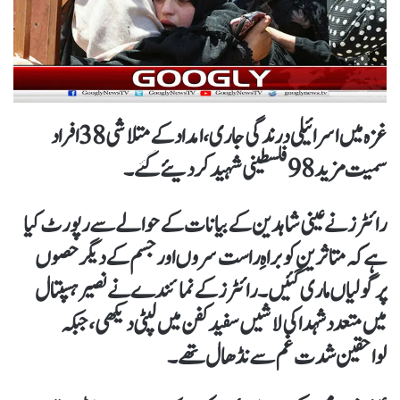
غزہ میں اسرائیلی درندگی جاری،امداد کے متلاشی 38 افراد
سمیت مزید 98 فلسطینی شہیدکردیئےگئے۔
رائٹرز نے عینی شاہدین کے بیانات کے حوالے سے رپورٹ کیا
ہے کہ متاثرین کو براہِ راست سروں اور جسم کے دیگر حصوں
پرگولیاں ماری گئیں۔ رائٹرز کے نمائندے نے نصیر ہسپتال
میں متعدد شہدا کی لاشیں سفید کفن میں لپٹی دیکھی، جبکہ
لواحقین شدت غم سے نڈھال تھے۔