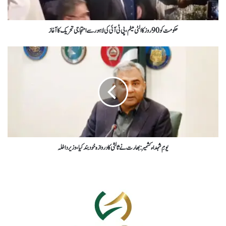
حکومت کو90روزکاالٹی میٹم،پی ٹی آئی کی لاہورسےاحتجاجی تحریک کاآغاز
یومِ شہداء کشمیر: بھارت نے ثالثی کا دروازہ خود بند کیا، وزیر داخلہ