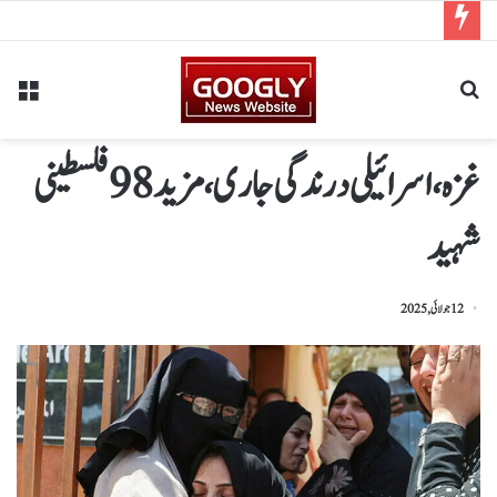
غزہ،اسرائیلی درندگی جاری،مزید98فلسطینی
شہید
12 جولائی, 2025