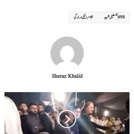
ha
el
nk
m
wi
ce
ha
re
eg
ed
ail
tte
bo
ts
98فلسطینی شہید
اسرائیلی درندگی
ra
In
r
ok
A
m
pp
Sheraz Khalid