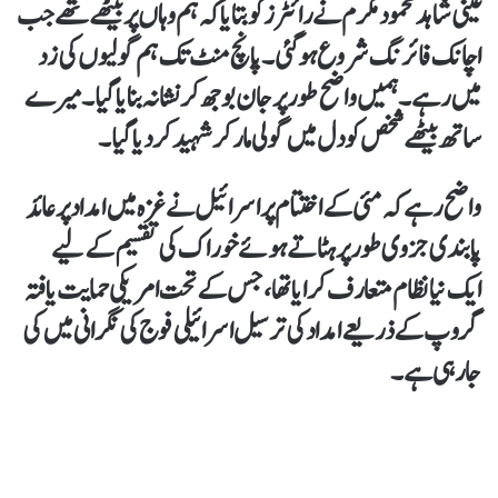
عینی شاہد محمود مکرم نے رائٹرز کو بتایا کہ ہم وہاں پر بیٹھے تھے جب
اچانک فائرنگ شروع ہو گئی۔ پانچ منٹ تک ہم گولیوں کی زد
میں رہے۔ ہمیں واضح طور پر جان بوجھ کر نشانہ بنایا گیا۔ میرے
ساتھ بیٹھے شخص کو دل میں گولی مار کر شہید کر دیا گیا۔
واضح رہے کہ مئی کے اختتام پر اسرائیل نے غزہ میں امداد پر عائد
پابندی جزوی طور پر ہٹاتے ہوئے خوراک کی تقسیم کے لیے
ایک نیا نظام متعارف کرایا تھا، جس کے تحت امریکی حمایت یافتہ
گروپ کے ذریعے امداد کی ترسیل اسرائیلی فوج کی نگرانی میں کی
جا رہی ہے۔