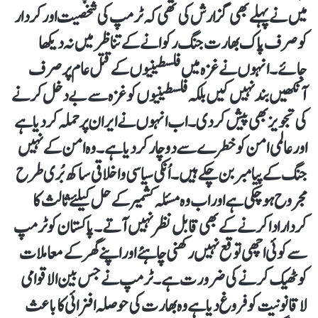
میں نے پہلے بھی گزارش کی تھی کہ ٹرمپ کی شخصیت اور کردار
کو صرف پاک بھارت جنگ رکوانے کے تناظر میں نہ دیکھا
جائے۔ انہوں نے غزہ میں فلسطینیوں کے قتل عام پر صرف
آنکھیں بند نہیں کیں بلکہ فلسطینیوں کو غزہ سے بے دخل کرنے
کی تجویز بھی پیش کر دی ۔ اب انہوں نے ایران پر حملہ کر دیا ہے
اور عالمی امن کو خطرے سے دوچار کر دیا ہے۔ وہ امن کے نہیں
جنگ کے پیامبر بن چکے ہیں۔ اُنکی سیاسی و اخلاقی ساکھ بُری طرح
مجروح ہو چکی ہے اور اب وہ مسئلہ کشمیر کے حل کیلئے ثالث کا
کردار ادا کرنے کے بھی قابل نظر نہیں آتے۔ پاکستان کو ٹرمپ
سے کوئی اچھی توقع نہیں رکھنی چاہئے اور اپنے گھر کے معاملات
کو ٹھیک کرنے کی ضرورت ہے۔ ٹرمپ نے جس بین الاقوامی
لاقانونیت کو فروغ دیا ہے وہ بھارت کی حوصلہ افزائی کا باعث