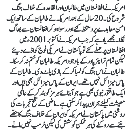
امریکہ نے افغانستان میں طالبان اور القاعدہ کے خلاف جنگ
شروع کی ۔ 20 سال کے بعدامریکہ نے طالبان کے ساتھ ایک
امن معاہدے پر دستخط کئے اور رسوا ہو کر افغانستان سے بھاگ
نکلا۔ مجھے یاد ہے کہ جب امریکہ نے اکتوبر 2001 ء میں
افغانستان پر حملے کئے تو پاکستان نے امریکی فوج کو اڈے دیئے
لیکن تمام تر ایئر پاور کے باوجود امریکہ طالبان کو ختم نہ کر سکا۔
طالبان نے اس جنگ کو لمبا کر کے بازی پلٹ دی۔ طالبان کے
پاس میزائل نہیں تھے۔ ایران کے پاس میزائل بھی ہیں اور
ایک طاقتور نیوی بھی ہے جو آبنائے ہرمز کو بند کرکے عالمی
معیشت کیلئے بحران پیدا کرسکتی ہے۔ ماضی کے تلخ تجربات کی
روشنی میں پاکستان نے امریکہ کو ایران کے خلاف جنگ کا حصّے
بننے سے روکنے کی ہر ممکن کوشش کی لیکن ٹرمپ نہیں مانے۔