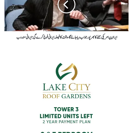
ایران پرامریکی حملےکا بھرپور جواب دیا جائے گا، وقت کا فیصلہ ایرانی فوج کرے گی : ایرانی مندوب