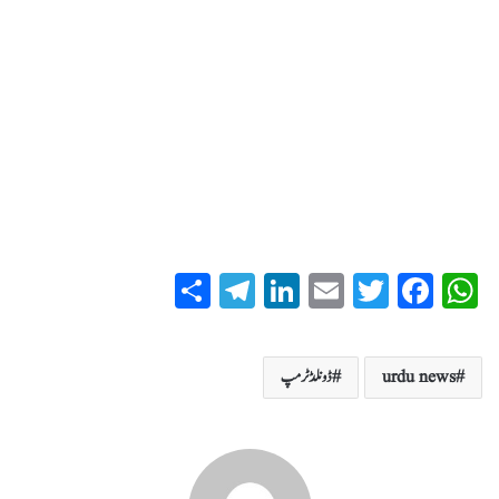
S
T
Li
E
T
Fa
W
ha
el
nk
m
wi
ce
ha
re
eg
ed
ail
tte
bo
ts
urdu news
ڈونلڈ ٹرمپ
ra
In
r
ok
A
m
pp