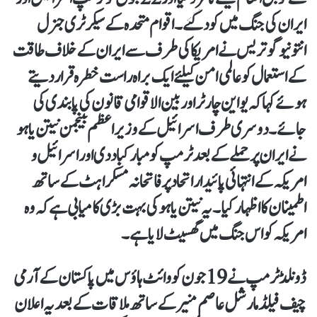
ایران کی جنگ میں کود گئے ۔ اقوام متحدہ کے سیکرٹری جنرل
انتونیو گوتریس نے امریکا کی طرف سے ایران کے خلاف طاقت
کے استعمال کو عالمی امن کیلئے ایک براہ راست خطرہ قرار دیتے
ہوئے کہا کہ یو این چارٹر اور بین الاقوامی قانون کی پابندی کی
جائے۔ دوسری طرف اسرائیل کے وزیراعظم بینجمن نیتن یاہو
نے ایران پر حملے کے بعد ٹرمپ کو مبارکباد دی اور اسرائیل و
امریکہ کے انتہائی پائیدار اتحاد پر فاتحانہ مسکراہٹ کے ساتھ
اطمینان کا اظہار کیا ۔ یہ نیتن یاہو کی بہت بڑی کامیابی ہے کہ وہ
امریکہ کو اس جنگ میں گھسیٹ لایا ہے ۔
ڈونلڈ ٹرمپ نے 19 جون کو وائٹ ہاؤس میں پاکستان کے آرمی
چیف فیلڈ مارشل عاصم منیر کے ساتھ ملاقات کے بعد یہ اعلان