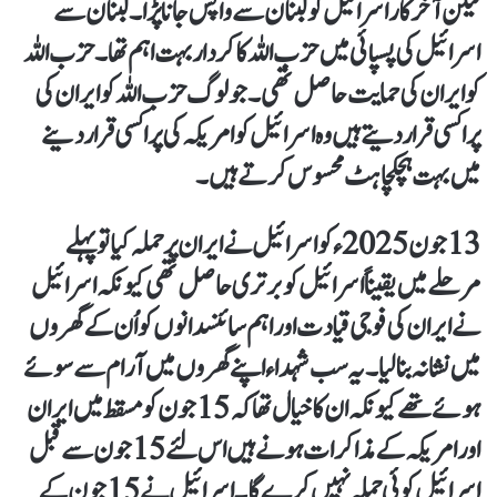
لیکن آخر کار اسرائیل کو لبنان سے واپس جانا پڑا۔ لبنان سے
اسرائیل کی پسپائی میں حزب اللہ کا کردار بہت اہم تھا ۔ حزب اللہ
کو ایران کی حمایت حاصل تھی۔ جو لوگ حزب اللہ کو ایران کی
پراکسی قرار دیتے ہیں وہ اسرائیل کو امریکہ کی پراکسی قرار دینے
میں بہت ہچکچاہٹ محسوس کرتے ہیں ۔
13 جون 2025 ء کو اسرائیل نے ایران پر حملہ کیا تو پہلے
مرحلے میں یقیناً اسرائیل کو برتری حاصل تھی کیونکہ اسرائیل
نے ایران کی فوجی قیادت اور اہم سائنسدانوں کو اُن کے گھروں
میں نشانہ بنا لیا ۔ یہ سب شہداء اپنے گھروں میں آرام سے سوئے
ہوئے تھے کیونکہ ان کا خیال تھا کہ 15 جون کو مسقط میں ایران
اور امریکہ کے مذاکرات ہونے ہیں اس لئے 15 جون سے قبل
اسرائیل کوئی حملہ نہیں کرے گا۔ اسرائیل نے 15 جون کے