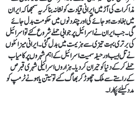
مذاکرات کی آڑ میں ایرانی قیادت کو نشانہ بنا کر یہ سمجھا کہ ایران
میں بغاوت ہو جائے گی اور چند دنوں میں حکومت بدل جائے
گی۔ جب ایران نے اسرائیل پر جوابی حملے شروع کئے تو اسرائیل
کی برتری بہت تیزی سے ہزیمت میں بدل گئی ۔ ایرانی میزائلوں
نے تل ابیب اور حیفہ سمیت اسرائیل کے اہم شہروں پر کامیاب
حملے کر کے دنیا کو حیران کر دیا۔ ہزاروں اسرائیلی شہری قبرص
کے راستے سے ملک چھوڑ کر بھاگ گئے تو نیتن یاہو نے ٹرمپ کو
مدد کیلئے پکارا۔