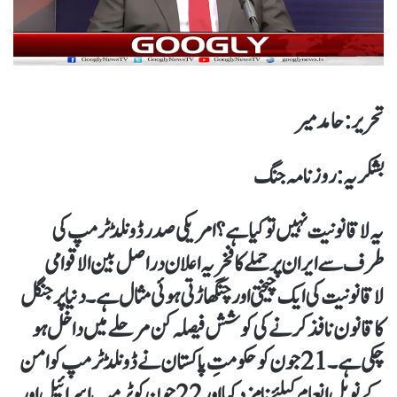
تحریر : حامد میر
بشکریہ : روزنامہ جنگ
یہ لاقانونیت نہیں تو کیا ہے؟ امریکی صدر ڈونلڈ ٹرمپ کی
طرف سے ایران پر حملے کا فخریہ اعلان دراصل بین الاقوامی
لاقانونیت کی ایک چیختی اور چنگھاڑتی ہوئی مثال ہے۔ دنیا پر جنگل
کا قانون نافذ کرنے کی کوشش فیصلہ کن مرحلے میں داخل ہو
چکی ہے۔ 21جون کو حکومتِ پاکستان نے ڈونلڈ ٹرمپ کو امن
کے نوبل انعام کیلئے نامزد کیا اور 22جون کو ٹرمپ اسرائیل اور