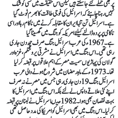
پر بھی حملے کئے جا سکتے ہیں لیکن اس حقیقت میں کسی کو شک
نہیں رہنا چاہئے کہ اسرائیل کی فوجی طاقت کا بھرم ٹوٹ گیا
ہے۔ اسرائیل تن تنہا ایران کا مقابلہ کرنے میں ناکام رہا اور اسی
ناکامی پر پردہ ڈالنے کیلئے امریکہ کو جنگ میں گھسیٹا گیا
ہے۔ 1967ء کی عرب اسرائیل جنگ صرف چھ دن جاری
رہی تھی۔ اس جنگ میں اسرائیل نے مشرقی یروشلم، غزہ اور
گولان کی پہاڑیوں سمیت مصر کے اہم علاقوں پر قبضہ کر لیا
تھا۔ 1973ء کے ماہِ رمضان میں شروع ہونے والی عرب
اسرائیل جنگ 19 دن جاری رہی جس میں مصر نے نہ صرف
اپنے کئی علاقے واپس لے لئے بلکہ اس جنگ میں اسرائیل کا
بہت نقصان بھی ہوا۔ 1982ء میںاسرائیل نے لبنان پر قبضہ
کر لیا۔ اس جنگ میں بھی اسرائیل کو امریکا کی مدد حاصل تھی