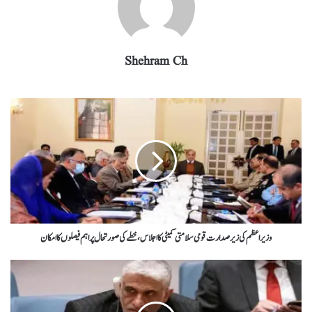
Shehram Ch
وزیراعظم کی زیر صدارت قومی سلامتی کمیٹی کا اجلاس، خطے کی صورتحال پر اہم فیصلوں کا امکان