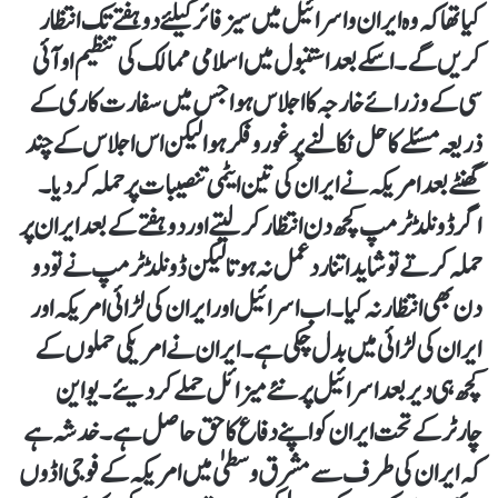
کیا تھا کہ وہ ایران و اسرائیل میں سیز فائر کیلئے دو ہفتے تک انتظار
کریں گے۔ اسکے بعد استنبول میں اسلامی ممالک کی تنظیم او آئی
سی کے وزرائے خارجہ کا اجلاس ہوا جس میں سفارت کاری کے
ذریعہ مسئلے کا حل نکالنے پر غور و فکر ہوا لیکن اس اجلاس کے چند
گھنٹے بعد امریکہ نے ایران کی تین ایٹمی تنصیبات پر حملہ کر دیا۔
اگر ڈونلڈ ٹرمپ کچھ دن انتظار کر لیتے اور دو ہفتے کے بعد ایران پر
حملہ کرتے تو شاید اتنا ردعمل نہ ہوتا لیکن ڈونلڈ ٹرمپ نے تو دو
دن بھی انتظار نہ کیا۔ اب اسرائیل اور ایران کی لڑائی امریکہ اور
ایران کی لڑائی میں بدل چکی ہے۔ ایران نے امریکی حملوں کے
کچھ ہی دیر بعد اسرائیل پر نئے میزائل حملے کر دیئے۔ یواین
چارٹر کے تحت ایران کو اپنے دفاع کا حق حاصل ہے۔خدشہ ہے
کہ ایران کی طرف سے مشرق وسطیٰ میں امریکہ کے فوجی اڈوں