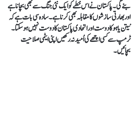
بنے گی۔ پاکستان نے اس خطے کو ایک نئی جنگ سے بھی بچانا ہے
اور بھارتی سازشوں کا مقابلہ بھی کرنا ہے ۔ سادہ سی بات ہے کہ
نیتن یاہو کا دوست اور اتحادی پاکستان کا دوست نہیں ہو سکتا۔
ٹرمپ سے کسی اچھےکی اُمید نہ رکھیں اپنی ایٹمی صلاحیت
بچائیں۔