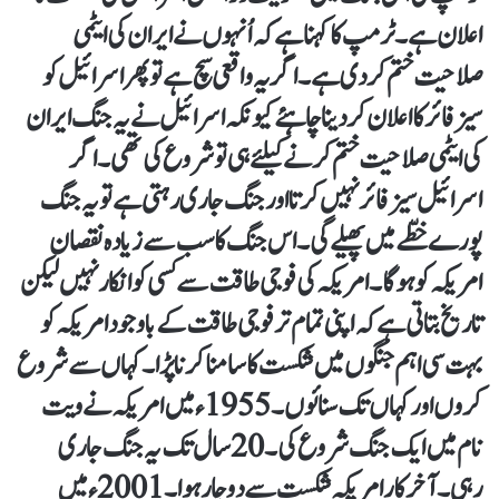
اعلان ہے۔ ٹرمپ کا کہنا ہے کہ اُنہوں نے ایران کی ایٹمی
صلاحیت ختم کر دی ہے ۔ اگر یہ واقعی سچ ہے تو پھر اسرائیل کو
سیز فائر کا اعلان کر دینا چاہئے کیونکہ اسرائیل نے یہ جنگ ایران
کی ایٹمی صلاحیت ختم کرنے کیلئےہی تو شروع کی تھی۔ اگر
اسرائیل سیز فائر نہیں کرتا اور جنگ جاری رہتی ہے تو یہ جنگ
پورے خطّے میں پھیلے گی ۔ اس جنگ کا سب سے زیادہ نقصان
امریکہ کو ہو گا۔امریکہ کی فوجی طاقت سے کسی کو انکار نہیں لیکن
تاریخ بتاتی ہے کہ اپنی تمام تر فوجی طاقت کے باوجود امریکہ کو
بہت سی اہم جنگوں میں شکست کا سامنا کرنا پڑا۔ کہاں سے شروع
کروں اور کہاں تک سنائوں۔ 1955 ء میں امریکہ نے ویت
نام میں ایک جنگ شروع کی۔ 20 سال تک یہ جنگ جاری
رہی۔ آخر کار امریکہ شکست سے دوچار ہوا ۔ 2001 ء میں