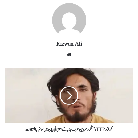
ra
In
r
ok
A
m
pp
Rizwan Ali
گرفتار TTPدہشتگرد عمر دین عرف جذبہ کے اعترافی بیان میں ہوشربا انکشافات