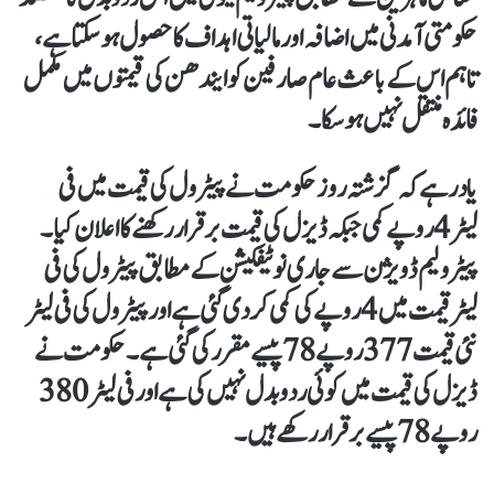
حکومتی آمدنی میں اضافہ اور مالیاتی اہداف کا حصول ہو سکتا ہے،
تاہم اس کے باعث عام صارفین کو ایندھن کی قیمتوں میں مکمل
فائدہ منتقل نہیں ہو سکا۔
یاد رہے کہ گزشتہ روز حکومت نے پیٹرول کی قیمت میں فی
لیٹر 4 روپے کمی جبکہ ڈیزل کی قیمت برقرار رکھنے کا اعلان کیا۔
پیٹرولیم ڈویژن سے جاری نوٹیفکیشن کے مطابق پیٹرول کی فی
لیٹر قیمت میں 4 روپے کی کمی کردی گئی ہے اور پیٹرول کی فی لیٹر
نئی قیمت 377 روپے 78 پیسے مقرر کی گئی ہے۔حکومت نے
ڈیزل کی قیمت میں کوئی ردوبدل نہیں کی ہے اور فی لیٹر 380
روپے 78 پیسے برقرار رکھے ہیں۔