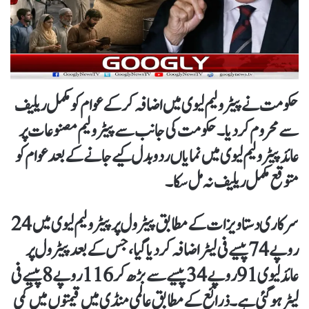
حکومت نے پیٹرولیم لیوی میں اضافہ کرکے عوام کو مکمل ریلیف
سے محروم کردیا۔ حکومت کی جانب سے پیٹرولیم مصنوعات پر
عائد پیٹرولیم لیوی میں نمایاں ردوبدل کیے جانے کے بعد عوام کو
متوقع مکمل ریلیف نہ مل سکا۔
سرکاری دستاویزات کے مطابق پیٹرول پر پیٹرولیم لیوی میں 24
روپے 74 پیسے فی لیٹر اضافہ کر دیا گیا، جس کے بعد پیٹرول پر
عائد لیوی 91 روپے 34 پیسے سے بڑھ کر 116 روپے 8 پیسے فی
لیٹر ہو گئی ہے۔ذرائع کے مطابق عالمی منڈی میں قیمتوں میں کمی