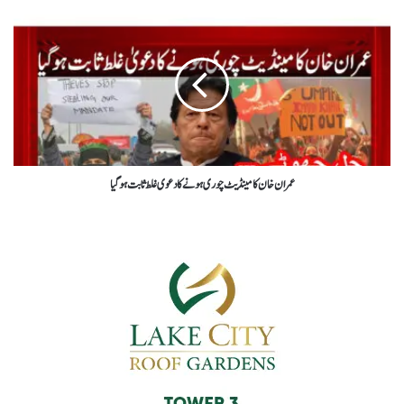
عمران خان کا مینڈیٹ چوری ہونے کا دعوی غلط ثابت ہو گیا