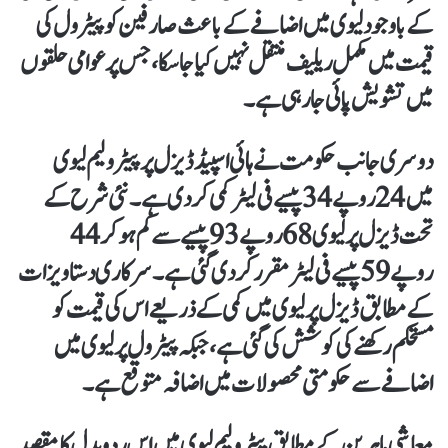
کے باوجود لیوی میں اضافے کے باعث صارفین کو پیٹرول کی
قیمت میں مکمل ریلیف منتقل نہیں کیا جا سکا، جس پر عوامی حلقوں
میں تشویش پائی جا رہی ہے۔
دوسری جانب حکومت نے ہائی اسپیڈ ڈیزل پر پیٹرولیم لیوی
میں 24 روپے 34 پیسے فی لیٹر کمی کر دی ہے۔ نئی شرح کے
تحت ڈیزل پر لیوی 68 روپے 93 پیسے سے کم ہو کر 44
روپے 59 پیسے فی لیٹر مقرر کر دی گئی ہے۔سرکاری دستاویزات
کے مطابق ڈیزل پر لیوی میں کمی کے ذریعے اس کی قیمت کو
مستحکم رکھنے کی کوشش کی گئی ہے، جبکہ پیٹرول پر لیوی میں
اضافے سے حکومتی محصولات میں اضافہ متوقع ہے۔
معاشی ماہرین کے مطابق پیٹرولیم لیوی میں اس ردوبدل کا مقصد