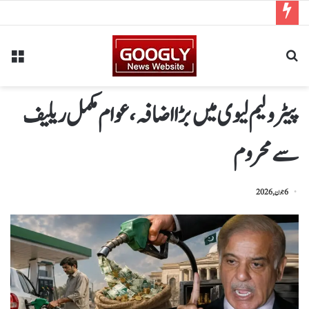
پیٹرولیم لیوی میں بڑا اضافہ، عوام مکمل ریلیف
سے محروم
6 جون, 2026