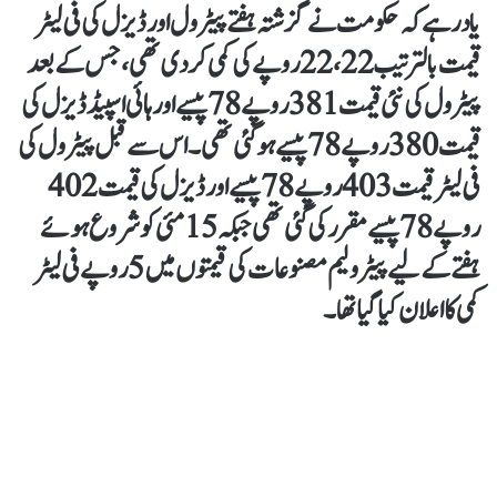
یاد رہے کہ حکومت نے گزشتہ ہفتے پیٹرول اور ڈیزل کی فی لیٹر
قیمت بالترتیب 22،22 روپے کی کمی کردی تھی، جس کے بعد
پیٹرول کی نئی قیمت 381 روپے 78 پیسے اور ہائی اسپیڈ ڈیزل کی
قیمت 380 روپے 78 پیسے ہوگئی تھی۔اس سے قبل پیٹرول کی
فی لیٹر قیمت 403 روپے 78 پیسے اور ڈیزل کی قیمت 402
روپے 78 پیسے مقرر کی گئی تھی جبکہ 15 مئی کو شروع ہوئے
ہفتے کے لیے پیٹرولیم مصنوعات کی قیمتوں میں 5 روپے فی لیٹر
کمی کا اعلان کیا گیا تھا۔