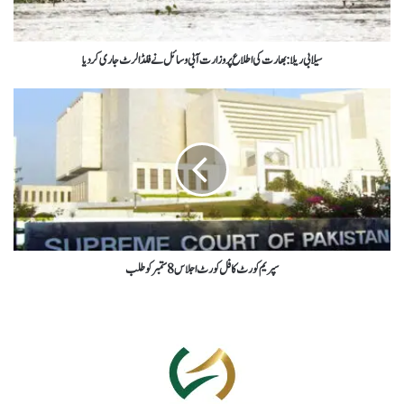
سیلابی ریلا: بھارت کی اطلاع پر وزارت آبی وسائل نے فلڈ الرٹ جاری کر دیا
سپریم کورٹ کا فل کورٹ اجلاس 8 ستمبر کو طلب