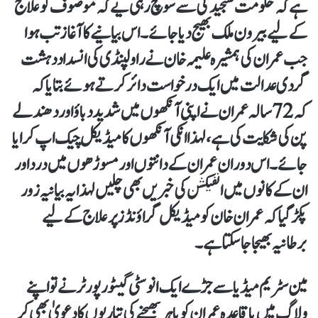
ہے کہ حکومت سنجیدگی سے سوچ رہی یے کہ موصوف کو علاج
کے لیے بیرون ملک بھیج دیا جائے۔ اس بیانیے کا آغاز تب ہوا
جب عمران کی ہمشیرہ علیمہ خان نے راولپنڈی کی انسداد دہشت
گردی عدالت میں ایک درخواست دائر کرتے ہوئے بتایا کہ
کہ 72 سالہ عمران نے اپنی آنکھوں میں شدید دباؤ اور دھندلے
پن کی شکایت کی ہے، لہذا انکی آنکھوں کا میڈیکل چیک اپ کرایا
جائے۔ اس دوران عمران کے دانتوں اور مسوڑھوں میں درد اور
ان کے کانوں میں انفیکشن کی خبریں بھی چلیں لہذا یہ بیانیہ زور
پکڑ گیا کہ عمران خان کو میڈیکل گراؤنڈز پر علاج کے لیے
برطانیہ بھیجا جا سکتا ہے ۔
مین سٹریم میڈیا سے جڑے ایک انوسٹی گیٹو ر پورٹر نے تو اپنے
ولاگ میں با قاعدہ عمران کو باہر بھیجنے کی تیاریوں کا دعویٰ بھی کر