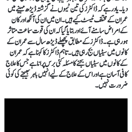
دیا۔ یاد رہے کہ ڈاکٹرز کی تین ٹیموں نے گزشتہ ڈیڑھ مہینے میں
عمران کے مختلف ٹیسٹ کیے ہیں۔ ان میں ان کی آنکھ اور کان
کے امراض سامنے آئے اور بتایا گیا کہ ان کی قوت سماعت متاثر
ہو رہی ہے۔ ڈاکٹرز کے مطابق پچھلے ڈیڑھ سال سے عمران کے
کانوں میں سیٹیاں بج رہی ہیں۔ تاہم ڈاکٹرز کا کہنا ہے کہ عمران
کے کانوں میں سیٹیاں بجنے کا مسئلہ کئی برس پرانا ہے جس کا علاج
کافی آسان ہے اور اس کے علاج کے لیے انہیں باہر بھیجنے کی کوئی
ضرورت نہیں۔