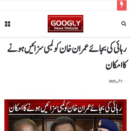
رہائی کی بجائے عمران خان کو لمبی سزائیں ہونے
کا امکان
5 ستمبر, 2025