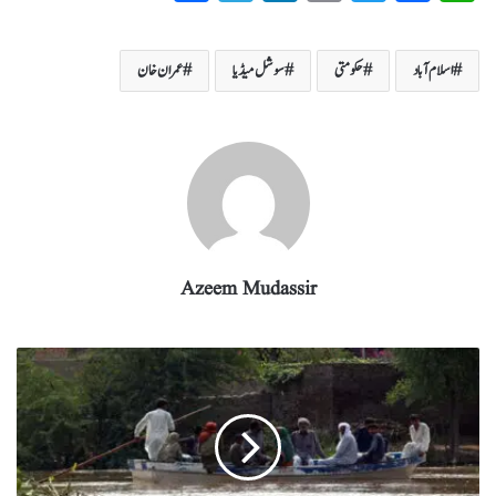
ha
el
nk
m
wi
ce
ha
re
eg
ed
ail
tte
bo
ts
اسلام آباد
حکومتی
سوشل میڈیا
عمران خان
ra
In
r
ok
A
m
pp
Azeem Mudassir