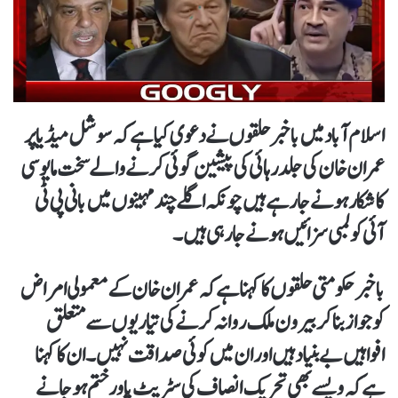
اسلام آباد میں باخبر حلقوں نے دعوی کیا ہے کہ سوشل میڈیا پر
عمران خان کی جلد رہائی کی پیشین گوئی کرنے والے سخت مایوسی
کا شکار ہونے جا رہے ہیں چونکہ اگلے چند مہینوں میں بانی پی ٹی
آئی کو لمبی سزائیں ہونے جا رہی ہیں۔
باخبر حکومتی حلقوں کا کہنا ہے کہ عمران خان کے معمولی امراض
کو جواز بنا کر بیرون ملک روانہ کرنے کی تیاریوں سے متعلق
افواہیں بے بنیاد ہیں اور ان میں کوئی صداقت نہیں۔ ان کا کہنا
ہے کہ ویسے بھی تحریک انصاف کی سٹریٹ پاور ختم ہو جانے