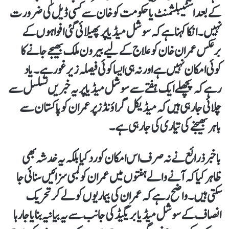
کے بعد اسٹیبلشمنٹ یا حکومت کو خان سے کسی ڈیل کی ضرورت
نہیں۔ انکا کہنا ہے کہ سوشل میڈیا پر پھیلائی گئی افواہوں کے
برعکس عمران خان کو علاج کے لیے بیرون ملک بھیجے جانے کا
کوئی امکان نہیں ہے اور نہ ہی ایسا کوئی فیصلہ زیر غور ہے۔ یاد
رہے کہ پچھلے ایک ہفتے سے سوشل میڈ یا پر یہ خبریں تسلسل سے
چلائی جا رہی ہیں کہ میڈیکل گراؤنڈز پر عمران کو پاکستان سے
باہر بھیجنے کی تیاری کی جارہی ہے۔
باخبر ذرائع نے نہ صرف اس امکان کو رد کیا بلکہ یہ خدشہ بھی
ظاہر کیا کہ آنے والے ہفتوں میں عمران کو لمبی سزائیں سنائی جا
سکتی ہیں۔ واضح رہے کہ عمران کی بیماریوں کو لے کر تحریک
انصاف کے سوشل میڈیا بریگیڈ کی جانب سے یہ بیانیہ بنایا جارہا