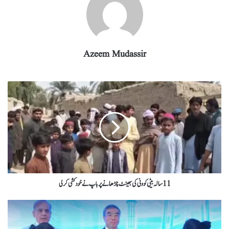
Azeem Mudassir
11سالہ بیٹی کو ونی کی بھینٹ چڑھانے پر باپ نے خودکشی کر لی