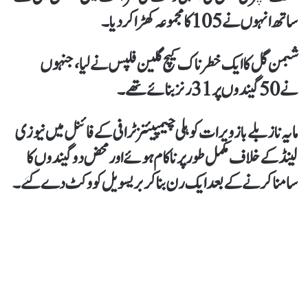
ساتھ انہوں نے 105 کا مجموعہ کھڑا کردیا۔
شبمن گل کا ایک خطرناک کیچ گلین فلپس نے لیا، جنہوں
نے 50 گیندوں پر 31 رنز بنائے تھے۔
مایہ ناز بلے باز ویرات کوہلی چیمپیئنزٹرافی کے فائنل میں نیوزی
لینڈ کے خلاف مکمل طور پر ناکام ہوئے اور محض دو گیندوں کا
سامنا کرنے کے بعد ایک رن بنا کر بریسویل کو وکٹ دے گئے۔