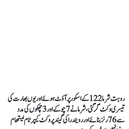
روہت شرما 122 کے اسکور پر آؤٹ ہوئے اور یوں بھارت کی
تیسری وکٹ گرگئی، شرما نے 7 چوکے اور 3 چھکوں کی مدد
سے 76 رنز بنائے اور رویندرا کی گیند پر وکٹ کیپر ٹام لیتھام