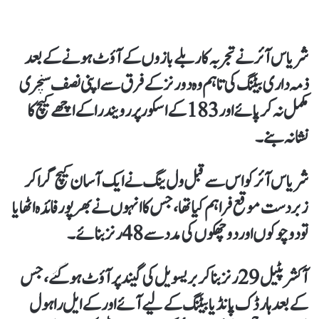
شریاس آئر نے تجربہ کار بلے بازوں کے آؤٹ ہونے کے بعد
ذمہ داری بیٹنگ کی تاہم وہ دو رنز کے فرق سے اپنی نصف سنچری
مکمل نہ کرپائے اور 183 کے اسکور پر رویندرا کے اچھے کیچ کا
نشانہ بنے۔
شریاس آئر کو اس سے قبل ول ینگ نے ایک آسان کیچ گرا کر
زبردست موقع فراہم کیا تھا، جس کا انہوں نے بھرپور فائدہ اٹھایا
تو دو چوکوں اور دو چھکوں کی مدد سے 48 رنز بنائے۔
آکشر پٹیل 29 رنز بنا کر بریسویل کی گیند پر آؤٹ ہوگئے، جس
کے بعد ہارڈک پانڈیا بیٹنگ کے لیے آئے اور کے ایل راہول