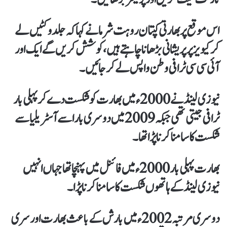
اس موقع پر بھارتی کپتان روہت شرما نے کہا کہ جلد وکٹیں لے
کر کیویز پر پریشانی بڑھانا چاہتے ہیں، کوشش کریں گے ایک اور
آئی سی سی ٹرافی وطن واپس لے کر جائیں۔
نیوزی لینڈ نے 2000ء میں بھارت کو شکست دے کر پہلی بار
ٹرافی جیتی تھی جبکہ 2009 میں دوسری بار اسے آسٹریلیا سے
شکست کا سامنا کرنا پڑا تھا۔
بھارت پہلی بار 2000ء میں فائنل میں پہنچا تھا جہاں انہیں
نیوزی لینڈ کے ہاتھوں شکست کا سامنا کرنا پڑا۔
دوسری مرتبہ 2002ء میں بارش کے باعث بھارت اور سری