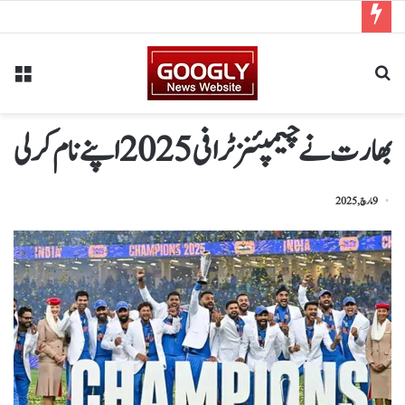
بھارت نے چیمپئنزٹرافی2025اپنےنام کرلی
9 مارچ, 2025