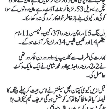
جانب سے ڈیری مچل 63 رنز بنا کر نمایاں رہے، ان کے علاوہ
مچل بریسویل 53 رنز بنا کر ناٹ آؤٹ رہے، ان دونوں کے سوا
کوئی اور کیوی بلے باز خاطر خواہ کارکردگی نہ دکھا سکا۔
ول ینگ 15، راچن رویندرا 37، کین ولیمسن 11، ٹام
لیتھم 14 اور گلین فلپس 34، رنز بناکر آؤٹ ہوگئے۔
بھارت کی طرف سے کلدیپ یادو اور ورون چکرورتھی
نے 2، 2، رویندرا جڈیجا اور محمد شامی نے ایک، ایک وکٹ
حاصل کی۔
قبل ازیں کیوی کپتان مچل سینٹنر نے ٹاس جیت کر پہلے بیٹنگ کا
فیصلہ کیا تھا، انکا کہنا تھا کہ کوشش ہوگی حریف ٹیم کیخلاف بڑا
ٹارگٹ سیٹ کریں اور پریشر بڑھائیں۔