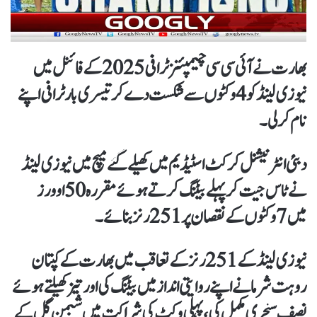
بھارت نے آئی سی سی چیمپئنز ٹرافی 2025 کے فائنل میں
نیوزی لینڈ کو 4 وکٹوں سے شکست دے کر تیسری بار ٹرافی اپنے
نام کرلی۔
دبئی انٹرنیشنل کرکٹ اسٹیڈیم میں کھیلے گئے میچ میں نیوزی لینڈ
نے ٹاس جیت کر پہلے بیٹنگ کرتے ہوئے مقررہ 50 اوورز
میں 7 وکٹوں کے نقصان پر 251 رنز بنائے۔
نیوزی لینڈ کے 251 رنز کے تعاقب میں بھارت کے کپتان
روہت شرما نے اپنے روایتی انداز میں بیٹنگ کی اور تیز کھیلتےہوئے
نصف سنچری مکمل کی، پہلی وکٹ کی شراکت میں شبمن گل کے