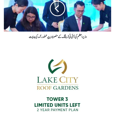
وزیراعظم کی آئی ٹی ٹریننگ کے منصوبوں پرعملدرآمدکی ہدایت