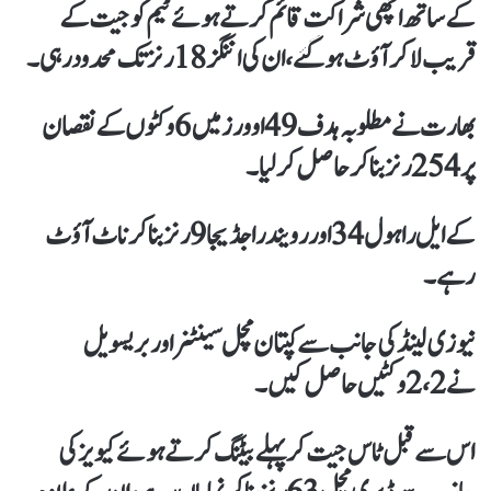
کے ساتھ اچھی شراکت قائم کرتے ہوئے ٹیم کو جیت کے
قریب لاکر آؤٹ ہوگئے، ان کی اننگز 18 رنز تک محدود رہی۔
بھارت نے مطلوبہ ہدف 49 اوورز میں 6 وکٹوں کے نقصان
پر 254 رنز بنا کر حاصل کرلیا۔
کے ایل راہول 34 اور رویندرا جڈیجا 9 رنز بنا کر ناٹ آؤٹ
رہے۔
نیوزی لینڈ کی جانب سے کپتان مچل سینٹنر اور بریسویل
نے 2،2 وکٹیں حاصل کیں۔
اس سے قبل ٹاس جیت کر پہلے بیٹنگ کرتے ہوئے کیویز کی