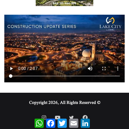
© Copyright 2026, All Rights Reserved
WhatsApp
Facebook
Twitter
Email
LinkedIn