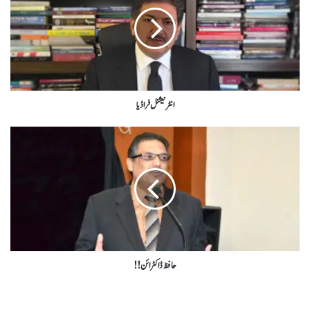
انٹرنیشنل فراڈیا
حافظ ڈاکٹرائن !!