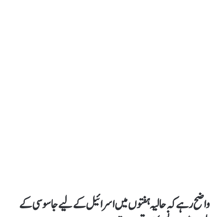
واضح رہےکہ حالیہ ہفتوں میں اسرائیل کے لیے جاسوسی کے