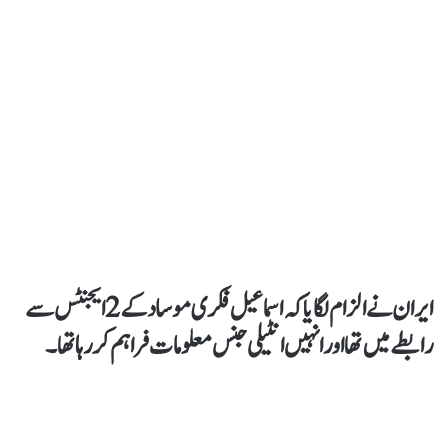
ایران نےالزام لگایا کہ اسماعیل فکری موساد کے 2 ایجنٹس سے
رابطے میں تھا اورانہیں انٹیلی جنس معلومات فراہم کررہا تھا۔