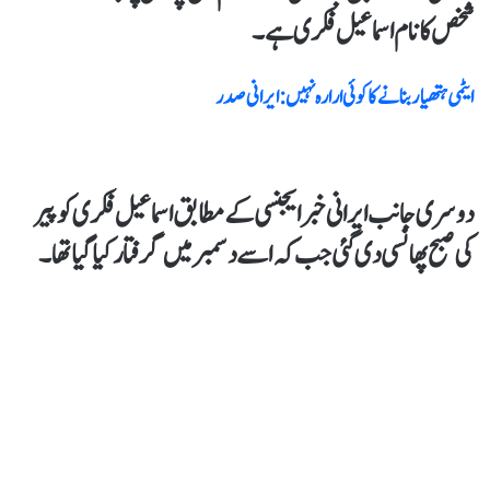
شخص کا نام اسماعیل فکری ہے۔
ایٹمی ہتھیار بنانے کا کوئی ارارہ نہیں : ایرانی صدر
دوسری جانب ایرانی خبر ایجنسی کےمطابق اسماعیل فکری کو پیر
کی صبح پھانسی دی گئی جب کہ اسےدسمبر میں گرفتار کیا گیا تھا۔