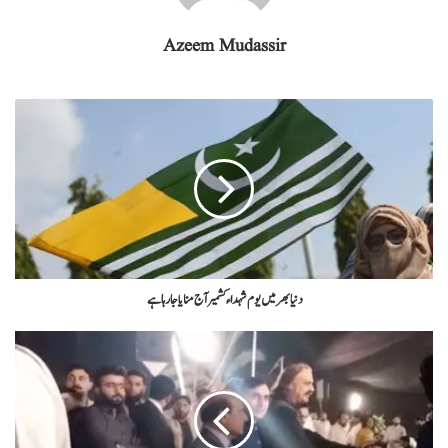
Azeem Mudassir
دنیا بھر میں یوم شہداء کشمیر آج منا یا جا رہا ہے