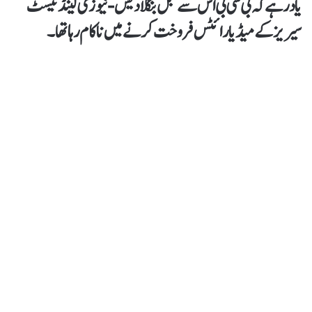
یاد رہے کہ بی سی بی اس سے قبل بنگلادیش-نیوزی لینڈ ٹیسٹ
سیریز کے میڈیا رائٹس فروخت کرنے میں ناکام رہا تھا۔