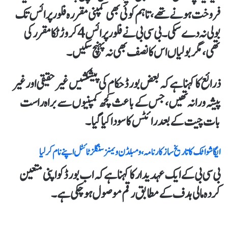
فروخت ہونے تھے، تاہم کوئی بھی کمپنی مقررہ فلور پرائس تک
بولی نہ دے سکی۔ بی سی بی نے فلور پرائس 4 کروڑ ٹکا مقرر کی
تھی، مگر بولیاں اس کا نصف بھی نہ پہنچ سکیں۔
ذرائع کا کہنا ہے کہ بعض بورڈ حکام کی پیشکشیں غیر حقیقی اور غیر
پیشہ ورانہ تھیں، جس کے باعث کچھ کمپنیوں سے براہ راست
بات چیت کے بعد رائٹس کا سودا کیا گیا۔
ایگا شواٹک کا تاریخ ساز کارنامہ، ومبلڈن ویمنز سنگلز ٹائٹل اپنے نام کر لیا
بی سی بی کے ایک عہدیدار کا کہنا ہے کہ اب بورڈ کو اپنی متعین
کردہ مالی ہدف کے مطابق رقم موصول ہو چکی ہے۔