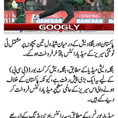
پاکستان اور بنگلادیش کے درمیان شیڈول تین میچوں پر مشتمل ٹی
ٹوئنٹی سیریز کے میڈیا رائٹس بالآخر فروخت ہو گئے۔
بنگلہ دیشی میڈیا کے مطابق، بنگلہ دیش کرکٹ بورڈ (بی سی بی)
کے لیے یہ ایک بڑی پیش رفت ہے، کیونکہ پاکستان کے خلاف
ہونے والی اس سیریز کے عالمی سطح پر میڈیا رائٹس فروخت کر
دیے گئے ہیں۔
میڈیا رپورٹس کے مطابق، یہ رائٹس اوپن بڈنگ کے ذریعے