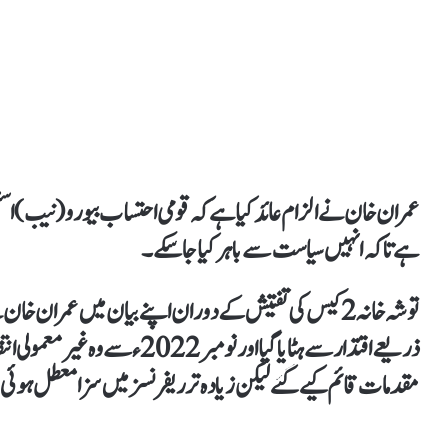
عمران خان نے الزام عائد کیا ہے کہ قومی احتساب بیورو (نیب) اسٹی
ہے تاکہ انہیں سیاست سے باہر کیا جا سکے۔
توشہ خانہ 2 کیس کی تفتیش کے دوران اپنے بیان میں عمران 
ذریعے اقتدار سے ہٹایا گیا اور نومب
مقدمات قائم کیے گئے لیکن زیادہ تر ریفرنسز میں سزا معطل ہوئی 