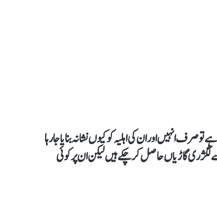
و صرف انہیں اور ان کی اہلیہ کو کیوں نشانہ بنایا جارہا
لگژری گاڑیاں حاصل کرچکے ہیں لیکن ان پر کوئی