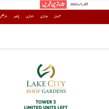
تازہ ترین خبریں
جمعہ, اگست 7 2026
صفحہ اول
تازہ خبریں
اہم خبریں
پاکستان
انٹرنیشنل