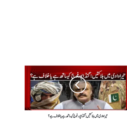
تیرا وادی میں ہلاکتیں : گنڈاپور فوج کیساتھ ہے یا خلاف ہے؟