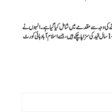
ہونے کی وجہ سے مقدمے میں شامل کیا گیا ہے۔ انہوں نے
یاد دہانی کرائی کہ وہ اور عمران خان پہلے ہی ایک اور مقدمے میں 14 سال قید کی سزا پاچکے ہیں، جسے اسلام آباد ہائی کورٹ