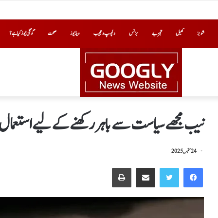
شوبز
کھیل
تجزیے
بزنس
دلچسپ و عجیب
ویڈیوز
صحت
گوگلی نیوز کیا ہے؟
نیب مجھے سیاست سے باہر رکھنے کےلیے استعمال ہ
24 ستمبر, 2025