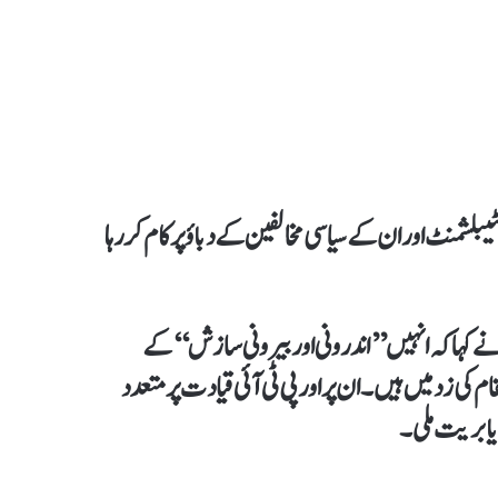
بلشمنٹ اور ان کے سیاسی مخالفین کے دباؤ پر کام کر رہا
خان نے کہا کہ انہیں ’’اندرونی اور بیرونی سازش‘‘ کے
ر 2022ء سے وہ غیرمعمولی انتقام کی زد میں ہیں۔ان پر اور پی ٹی آئی قیادت پر متعدد
یا بریت ملی۔