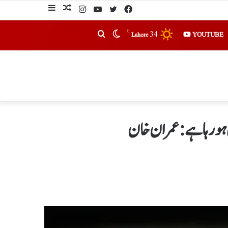
℃
34
YOUTUBE
Lahore
و رہا ہے : عمران خان