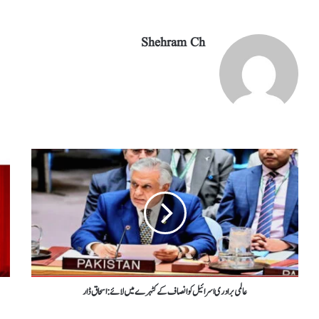
Shehram Ch
عالمی برادری اسرائیل کو انصاف کے کٹہرے میں لائے : اسحاق ڈار