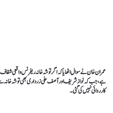
عمران خان نے سوال اٹھایا کہ اگر توشہ خانہ ریفرنس واقعی شفاف ہے ت
ہے، جب کہ نواز شریف اور آصف علی زرداری بھی توشہ خانہ سے 
کارروائی نہیں کی گئی۔