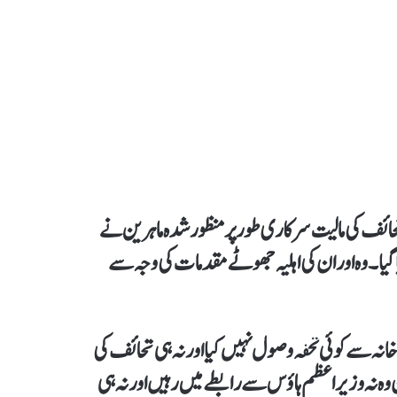
ائف کی مالیت سرکاری طور پر منظور شدہ ماہرین نے
ا گیا۔وہ اور ان کی اہلیہ جھوٹے مقدمات کی وجہ سے
انہ سے کوئی تحفہ وصول نہیں کیا اور نہ ہی تحائف کی
وہ نہ وزیراعظم ہاؤس سے رابطے میں رہیں اور نہ ہی