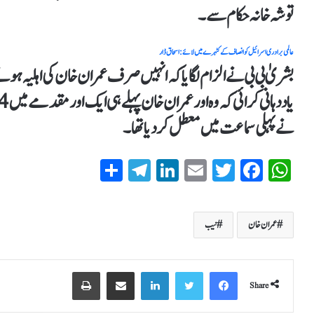
توشہ خانہ حکام سے۔
عالمی برادری اسرائیل کو انصاف کے کٹہرے میں لائے : اسحاق ڈار
بشریٰ بی بی نے الزام لگایا کہ انہیں صرف عمران خان کی اہلیہ 
نے پہلی سماعت میں معطل کردیا تھا۔
S
T
Li
E
T
Fa
W
ha
el
nk
m
wi
ce
ha
re
eg
ed
ail
tte
bo
ts
عمران خان
نیب
ra
In
r
ok
A
m
pp
Share