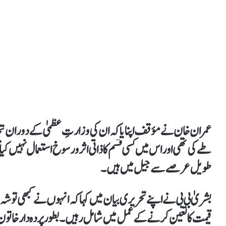
عمران خان نے مؤقف اپنایا کہ ان کی وزارتِ عظمیٰ کے دوران تح
طےکی تھی اور اس میں کسی قسم کا ذاتی اثر و رسوخ استعمال نہیں کی
طویل عرصے سے جیل میں ہیں۔
بشریٰ بی بی نے اپنے تحریری بیان میں کہاکہ انہوں نے کبھی توشہ خ
قیمت کا تعین کرنے کے عمل میں شامل رہیں۔بطور پردہ دار خاتون 