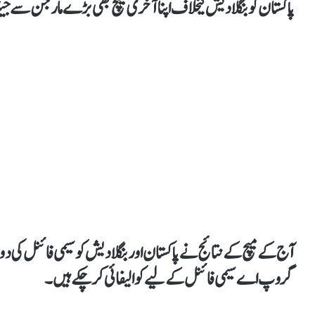
پاکستان کو بنگلادیش کیخلاف اپنا آخری میچ بھی بڑے مارجن سے جیت
آج کے میچ کے نتائج نے پاکستان اور بنگلادیش کو سیمی فائنل کی 
گروپ اے سیمی فائنل کے لیے کوالیفائی کرچکے ہیں۔