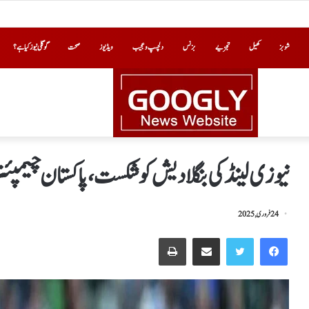
شوبز
کھیل
تجزیے
بزنس
دلچسپ و عجیب
ویڈیوز
صحت
گوگلی نیوز کیا ہے؟
نیوزی لینڈکی بنگلادیش کو شکست،پاکستان چیمپئنز 
24 فروری, 2025