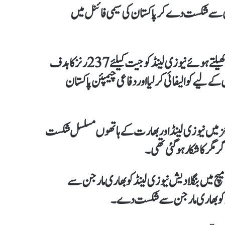
ی کے چھٹے میچ میں نیوزی لینڈ نےبنگلادیش کو 5 وکٹوں سے شکست دے کر پاکستان کی سیمی فائنل میں
راولپنڈی کرکٹ اسٹیڈیم میں کھیلےگئےمیچ میں بنگلادیش نےپہلےکھیلتے ہوئے نیوزی لینڈ کوجیت کیلئے237 رنز کا ہدف
یمی فائنل کے لیے کوالیفائی کرلیا اور دفاعی چیمپئن پاکستان
یچز میں نیوزی لینڈ اور بھارت کے ہاتھوں مسلسل شکست
گر مگر کا شکار ہوگئی تھی۔
یچ میں بنگلادیش نیوزی لینڈ کو بھاری مارجن سے
ڈ کو بھاری مارجن سے شکست دے۔