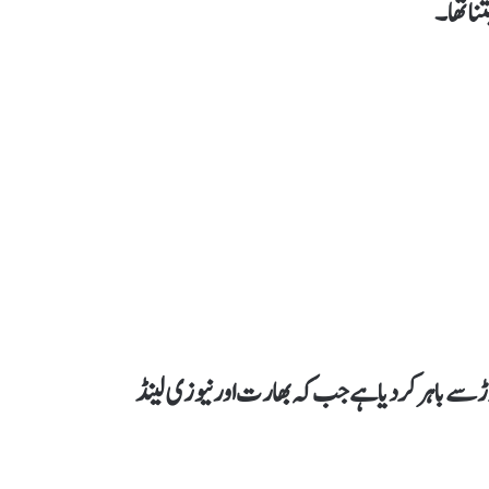
نا تھا۔
دوڑ سے باہر کردیا ہے جب کہ بھارت اور نیوزی لینڈ