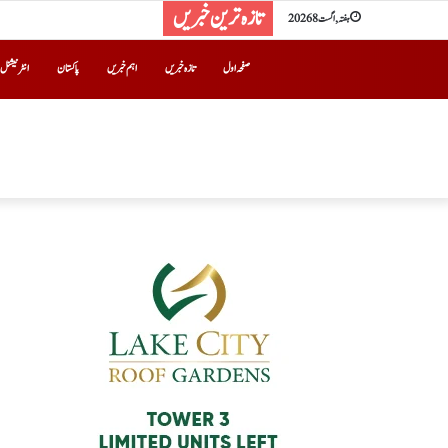
تازہ ترین خبریں
ہفتہ, اگست 8 2026
صفحہ اول
تازہ خبریں
اہم خبریں
پاکستان
انٹرنیشنل