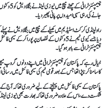
چیمپئنز ٹراف
جانےکی رہی سہی امیدوں پر پانی پھیر دیا۔
دیا جسے کیوی ٹیم نے5 وکٹوں کے نقصان پر پورا کرکے س
چیمپئنز ٹرافی سے باہر ہوگیا۔
خیال رہے کہ پاکستان کو چیمپئنز ٹرافی میں اپنے دونوں گروپ م
کا سامنا کرنا پڑا تھا جس کے بعد قومی ٹیم کی سیمی فائنل میں رسائی ا
پاکستان کے سیمی فائنل میں پہنچنے کے لیے ضروری تھا کہ آج کے م
شکست دے، اس کے علاوہ ضروری تھا کہ بھارت بھی نیوزی لین