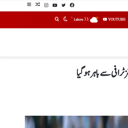
℃
33
YOUTUBE
Lahore
ٹرافی سے باہر ہوگیا