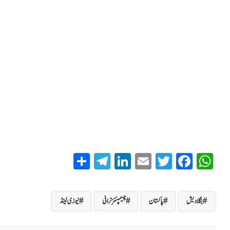
S
T
Li
E
T
Fa
W
ha
el
nk
m
wi
ce
ha
re
eg
ed
ail
tte
bo
ts
بنگلادیش
پاکستان
چیمپئنز ٹرافی
نیوزی لینڈ
ra
In
r
ok
A
m
pp