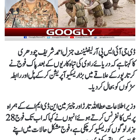
ڈی جی آئی ایس پی آرلیفٹیننٹ جنرل احمد شریف چودھری
کاکہناہے کہ دریائےراوی کی تباہ کاریوں کے بعد پاک فوج نے
کرتار پور کے علاقے میں بڑا ریسکیو آپریشن کرکے پل اور رابطہ
سڑکوں کو بحال کردیا۔
وزیر اطلاعات عطااللہ تارڑ اور چیئرمین این ڈی ایم اے کے ہمراہ
پریس کانفرنس کرتے ہوئے انہوں نے کہاکہ اب تک فوج 28
ہزار لوگوں کو ریسکیو کر چکی ہے، فوج مشکل حالات میں اپنے