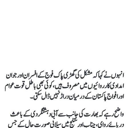
انہوں نے کہاکہ مشکل کی گھڑی پاک فوج کے افسران اور جوان
امدادی کارروائیوں میں مصروف ہیں، کوئی بھی باطل قوت عوام
اور افواج پاکستان کے درمیان دراڑ نہیں ڈال سکتی۔
واضح رہے کہ بھارت کی جانب سے آبی دہشتگردی کے باعث
دریائے روای، چناب اور ستلج میں سیلابی صورت حال کے جس