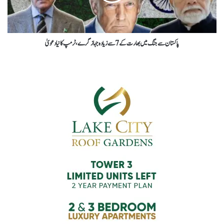
پاکستان سےجنگ میں بھارت کے7سےزیادہ جہاز گرے،ٹرمپ کانیادعویٰ