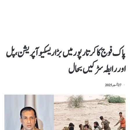
پاک فوج کا کرتارپور میں بڑاریسکیو آپریشن،پل
اوررابطہ سڑکیں بحال
27 اگست, 2025