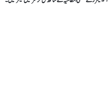
انجینیئرز نے ضلعی انتظامیہ کے ساتھ مل کر سڑکیں کلیئر کیں۔