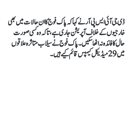
ڈی جی آئی ایس پی آر نے کہاکہ پاک فوج کا ان حالات میں بھی
خارجیوں کے خلاف آپریشن جاری ہے، تاکہ وہ کسی صورت
حال کا فائدہ نہ اٹھا سکیں۔ پاک فوج نے سیلاب متاثرہ علاقوں
میں 29 میڈیکل کیمپس قائم کیے ہیں۔