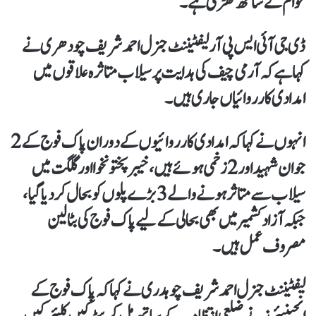
عوام کے ساتھ کھڑی ہے۔
ڈی جی آئی ایس پی آرلیفٹیننٹ جنرل احمد شریف چودھری نے
کہا ہے کہ آرمی چیف کی ہدایت پر سیلاب متاثرہ علاقوں میں
امدادی کارروائیاں جاری ہیں۔
انہوں نے کہاکہ امدادی کارروائیوں کے دوران پاک فوج کے 2
جوان شہید اور 2 زخمی ہوئے ہیں، خیبرپختونخوا اور گلگت میں
سیلاب سے متاثر ہونے والے 3 بڑے پلوں کو بحال کردیا گیا،
جبکہ آزاد کشمیر میں بھی بحالی کے لیے پاک فوج کی بٹالین
مصروف عمل ہیں۔
لیفٹیننٹ جنرل احمد شریف چوہدری نے کہاکہ پاک فوج کے