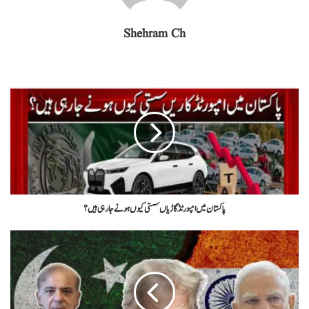
Shehram Ch
پاکستان میں امپورٹڈگاڑیاں سستی کیوں ہونےجارہی ہیں؟