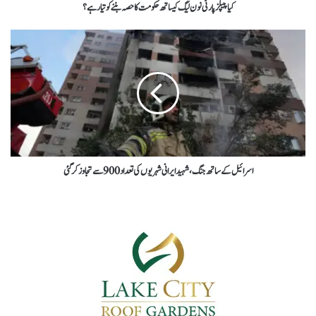
کیا پیپلز پارٹی نون لیگ کیساتھ حکومت کا حصہ بننے کو تیار ہے؟
اسرائیل کےساتھ جنگ،شہیدایرانی شہریوں کی تعداد900سےتجاوزکرگئی