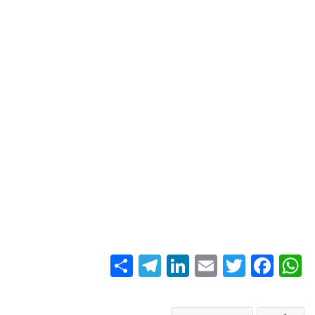
S
T
Li
E
T
Fa
W
ha
el
nk
m
wi
ce
ha
re
eg
ed
ail
tte
bo
ts