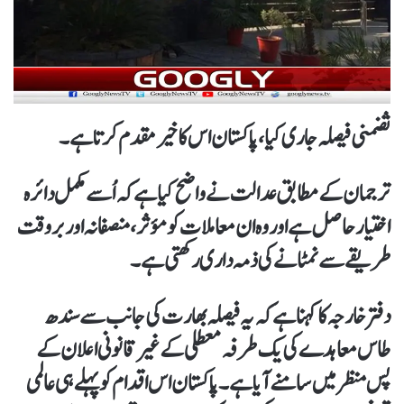
ثضمنی فیصلہ جاری کیا، پاکستان اس کا خیرمقدم کرتا ہے۔
ترجمان کے مطابق عدالت نے واضح کیا ہے کہ اُسے مکمل دائرہ
اختیار حاصل ہے اور وہ ان معاملات کو مؤثر، منصفانہ اور بروقت
طریقے سے نمٹانے کی ذمہ داری رکھتی ہے۔
دفتر خارجہ کا کہنا ہے کہ یہ فیصلہ بھارت کی جانب سے سندھ
طاس معاہدے کی یک طرفہ معطلی کے غیر قانونی اعلان کے
پس منظر میں سامنے آیا ہے۔ پاکستان اس اقدام کو پہلے ہی عالمی