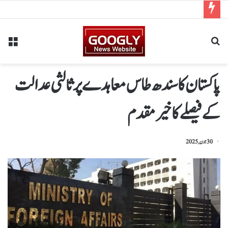
پاکستان کا سندھ طاس معاہدےپرثالثی عدالت
کےفیصلےکاخیرمقدم
30 جون, 2025