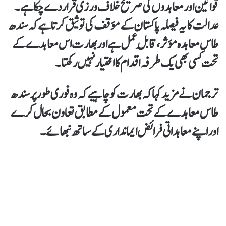
قوانین اور معاہدوں کی صریح خلاف ورزی قرار دے چکا ہے۔
عدالت کا یہ فیصلہ پاکستان کے مؤقف کی توثیق کرتا ہے کہ سندھ
طاس معاہدہ مؤثر، قابلِ عمل ہے اور بھارت اس معاہدے کے
تحت کسی بھی یک طرفہ اقدام کا اختیار نہیں رکھتا۔
ترجمان نے مزید کہا کہ بھارت کو چاہیے کہ وہ فوری طور پر سندھ
طاس معاہدے کے تحت معمول کے مطابق تعاون بحال کرے
اور اپنے معاہداتی فرائض ایمانداری کے ساتھ نبھائے۔