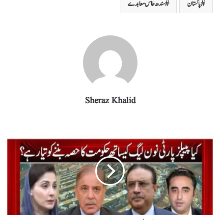
پاکستان
سندھ طاس معاہدے
ra
In
r
ok
A
m
pp
Sheraz Khalid