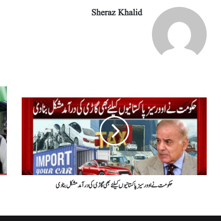
Sheraz Khalid
حکومت نےاوورسیزپاکستانیوں کیلئے بھی گاڑی کی درآمدمشکل بنادی