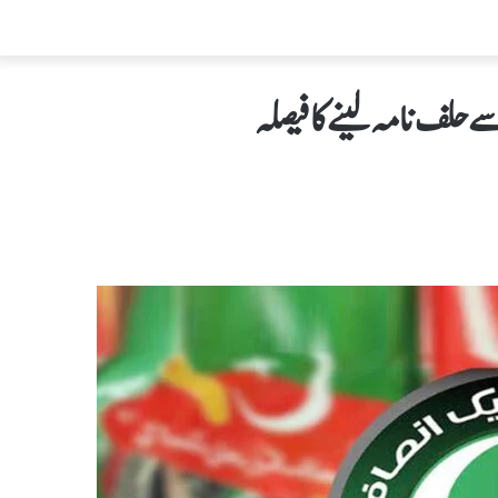
 حلف نامہ لینےکافیصلہ