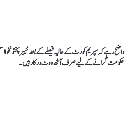
واضح رہے کہ سپریم کورٹ کے حالیہ فیصلے کے بعد خیبر پختونخوا اسم
حکومت گرانے کے لیے صرف آٹھ ووٹ درکار ہیں۔