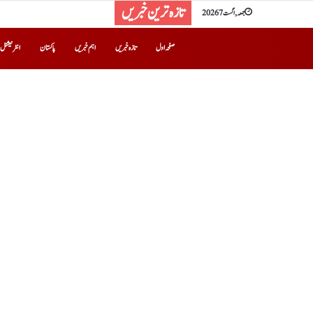
تازہ ترین خبریں
جمعہ, اگست 7 2026
صفحہ اول
تازہ خبریں
اہم خبریں
پاکستان
انٹرنیشنل