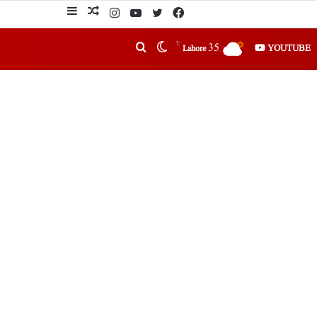
℃
35
YOUTUBE
Lahore