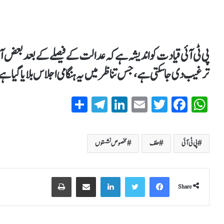
پی ٹی آئی قیادت کو اندیشہ ہے کہ عدالت کے فیصلے کے بعد بعض آزا
ترغیب دی جا سکتی ہے، جس تناظر میں یہ ہنگامی اجلاس بلایا گیا ہ
S
T
Li
E
T
Fa
W
ha
el
nk
m
wi
ce
ha
re
eg
ed
ail
tte
bo
ts
پی ٹی آئی
حلف
مخصوص نشستوں
ra
In
r
ok
A
m
pp
Share