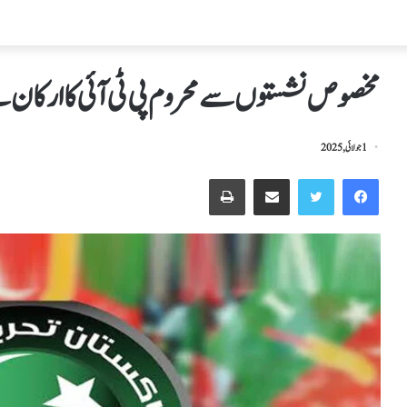
مخصوص نشستوں سےمحروم پی ٹی آئی کا ارکان سے
1 جولائی, 2025