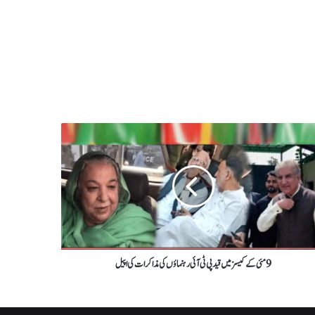
9 مئی کے کیسز میں قید پی ٹی آئی رہنماؤں کی مذاکرات کی اپیل