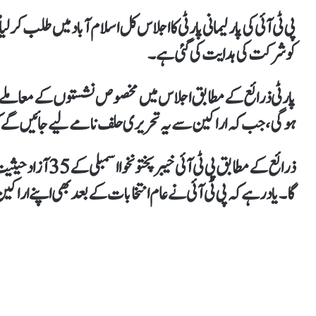
پی ٹی آئی کی پارلیمانی پارٹی کا اجلاس کل اسلام آباد میں طلب کر ل
کو شرکت کی ہدایت کی گئی ہے۔
پارٹی ذرائع کے مطابق اجلاس میں مخصوص نشستوں کے معاملے اور
ہوگی، جب کہ اراکین سے یہ تحریری حلف نامے لیے جائیں گے 
ذرائع کے مطابق پی ٹ
گا۔ یاد رہے کہ پی ٹی آئی نے عام انتخابات کے بعد بھی اپنے ار