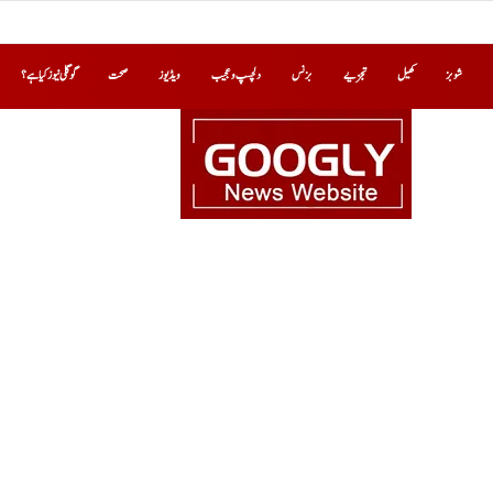
شوبز
کھیل
تجزیے
بزنس
دلچسپ و عجیب
ویڈیوز
صحت
گوگلی نیوز کیا ہے؟