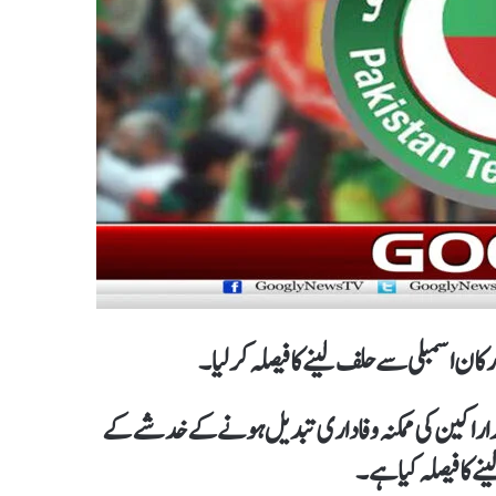
 اسمبلی سے حلف لینےکا فیصلہ کرلیا۔
اراکین کی ممکنہ وفاداری تبدیل ہونے کے خدشے کے
ے کا فیصلہ کیا ہے۔