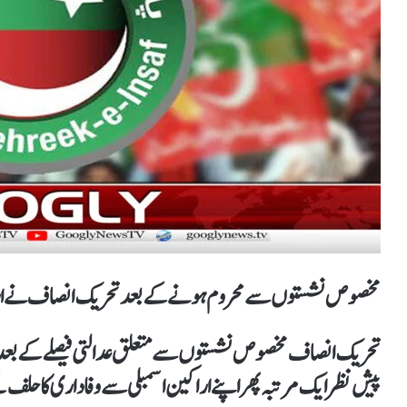
مخصوص نشستوں سے محروم ہونے کے بعدتحریک انصاف نے ارکان
تحریک انصاف مخصوص نشستوں سے متعلق عدالتی فیصلے کے بعد 
پیش نظر ایک مرتبہ پھر اپنے اراکین اسمبلی سے وفاداری کا حلف لین