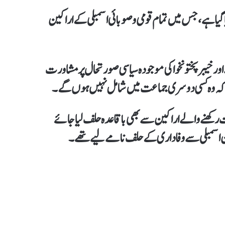
یا گیا ہے، جس میں تمام قومی و صوبائی اسمبلی کے اراکین
 خیبر پختونخوا کی موجودہ سیاسی صورتحال پر مشاورت
کہ وہ کسی دوسری جماعت میں شامل نہیں ہوں گے۔
ی آئی خیبر پختونخوا اسمبلی کے 35 آزاد حیثیت رکھنے والے اراکین سے بھی باقاعدہ حلف لیا جائے
اکین اسمبلی سے وفاداری کے حلف نامے لیے تھے۔