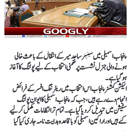
پنجاب اسمبلی میں سینیٹر ساجد میر کے انتقال کے باعث خالی
ہونے والی جنرل نشست پر ضمنی انتخاب کےلیے پولنگ کا آغاز
ہوگیا ہے۔
الیکشن کمشنر پنجاب اس انتخاب میں ریٹرننگ افسر کے فرائض
انجام دے رہے ہیں، جب کہ پنجاب اسمبلی کا ایوان پولنگ
سٹیشن میں تبدیل کر دیا گیا ہے۔ تمام تر انتظامات مکمل کر لیے
گئے ہیں اور اراکین اسمبلی کو باقاعدہ ہدایت نامہ جاری کیا گیا