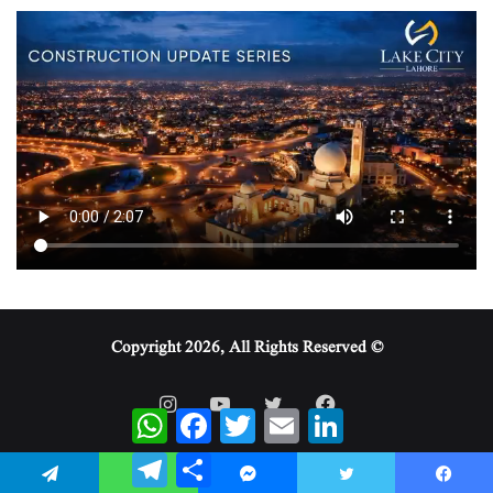
© Copyright 2026, All Rights Reserved
WhatsApp
Facebook
Twitter
Email
LinkedIn
Telegram
Share