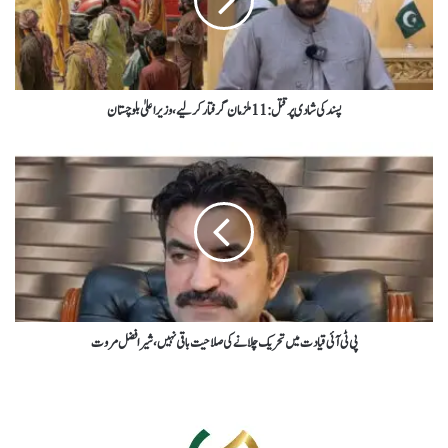
پسند کی شادی پر قتل: 11 ملزمان گرفتار کرلیے، وزیر اعلیٰ بلوچستان
پی ٹی آئی قیادت میں تحریک چلانے کی صلاحیت باقی نہیں ، شیر افضل مروت