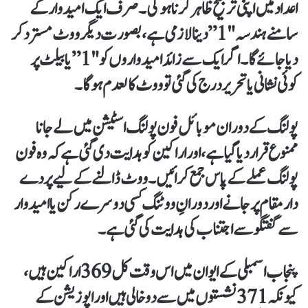
اعداد میں اپنی ترجیح ظاہر کرنا ہوگی۔ صرف ایک امیدوار کے
سامنے ہندسہ "1” دینا لازمی ہے، بصورت دیگر ووٹ مسترد کر
دیا جائے گا۔ اگر ایک سے زائد امیدواروں کو "1” یا بیلٹ پر
کوئی نشانی یا تحریر درج کی گئی تو ووٹ کالعدم ہوگا۔
پولنگ کے دوران موبائل فون پولنگ اسٹیشن میں لے جانا
ممنوع قرار دیا گیا ہے، اور اراکین کو ہدایت دی گئی ہے کہ وہ فون
پولنگ عملے کے پاس جمع کرائیں۔ ووٹ ڈالنے کے لیے پردے
دار مقام پر جانے اور دورانِ ووٹنگ کسی دوسرے رکن یا امیدوار
سے گفتگو سے اجتناب کی ہدایت کی گئی ہے۔
پنجاب اسمبلی کے ایوان میں اس وقت کل 369 اراکین ہیں،
کیونکہ 371 نشستوں میں سے دو خالی ہیں اور اپوزیشن کے