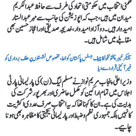
ضمنی انتخاب میں حکومتی اتحاد کی طرف سے حافظ عبدالکریم
میدان میں ہیں، جب کہ اپوزیشن کی جانب سے مہر عبدالستار
امیدوار ہیں۔ دو آزاد امیدوار، خدیجہ صدیقی اور اعجاز حسین بھی
مقابلے میں شامل ہیں۔
سپیکر خیبرپختونخوا کا چیف جسٹس پاکستان کو خط، مخصوص نشستوں پر حلف برداری کو
غیر آئینی قرار دے دیا
وزیراعلیٰ پنجاب مریم نواز نے مسلم لیگ (ن) کی پارلیمانی پارٹی
اجلاس میں تمام اراکین کو مکمل حاضری اور بھرپور شرکت کی
ہدایت کی ہے۔ ان کا کہنا تھا کہ یہ انتخاب صرف عددی اکثریت
کا نہیں بلکہ جمہوری نظم و ضبط اور پارلیمانی یکجہتی کا مظاہرہ بھی ہونا
چاہیے۔