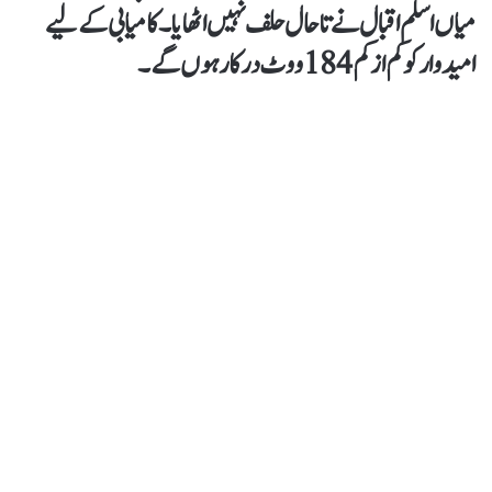
میاں اسلم اقبال نے تاحال حلف نہیں اٹھایا۔ کامیابی کے لیے
امیدوار کو کم از کم 184 ووٹ درکار ہوں گے۔