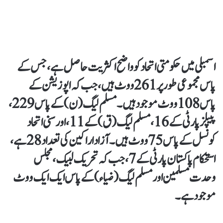
اسمبلی میں حکومتی اتحاد کو واضح اکثریت حاصل ہے، جس کے
پاس مجموعی طور پر 261 ووٹ ہیں، جب کہ اپوزیشن کے
پاس 108 ووٹ موجود ہیں۔ مسلم لیگ (ن) کے پاس 229،
پیپلز پارٹی کے 16، مسلم لیگ (ق) کے 11، اور سنی اتحاد
کونسل کے پاس 75 ووٹ ہیں۔ آزاد اراکین کی تعداد 28 ہے،
استحکام پاکستان پارٹی کے 7، جب کہ تحریک لبیک، مجلس
وحدت مسلمین اور مسلم لیگ (ضیاء) کے پاس ایک ایک ووٹ
موجود ہے۔