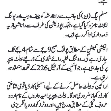
ہے۔
مسلم لیگ (ن) کی جانب سے رانا ارشد کو چیف وہپ اور پولنگ
ایجنٹ نامزد کیا گیا ہے، جبکہ اپوزیشن کی طرف سے رانا شہباز یہ
ذمہ داری ادا کر رہے ہیں۔
الیکشن کمیشن کے مطابق پولنگ صبح 9 بجے سے شام 4 بجے تک
جاری رہے گی۔ ووٹنگ خفیہ رائے شماری کے ذریعے بیلٹ پیپر
پر کی جا رہی ہے، جو آئین کے آرٹیکل 226 کے تحت منعقد ہو
رہی ہے۔
اراکین کو بیلٹ حاصل کرنے کے لیے اسمبلی کارڈ یا قومی شناختی
کارڈ دکھانا ضروری ہوگا۔ بیلٹ پیپر پر امیدواروں کے نام اردو
حروفِ تہجی کے مطابق درج ہیں، اور ووٹرز کو اردو یا انگریزی