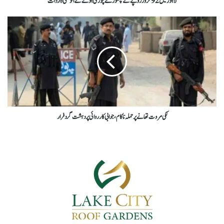
لاہور میں 92 کروڑ روپے کے چلغوزے چوری ہونے کے انوکھی واردات
لکی مروت تھانے پر حملہ ناکام ، جوابی کارروائی پر دہشت گرد فرار