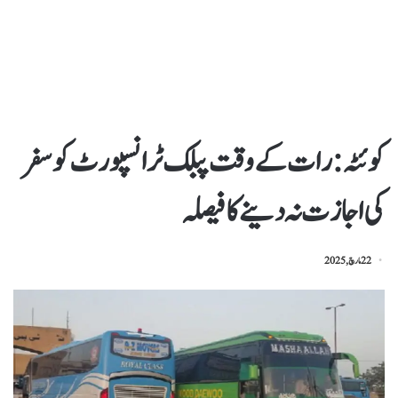
کوئٹہ : رات کے وقت پبلک ٹرانسپورٹ کو سفر
کی اجازت نہ دینے کا فیصلہ
22 مارچ, 2025