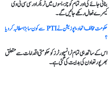
بنائی جائے گی اور تمام کوچز،بسوں میں ٹریکر اور سی سی ٹی وی
کیمرے فعال رکھے جائیں گے۔
حکومت مخالف اتحاد ، اپوزیشن نے PTI سے کون سا بڑا مطالبہ کر دیا
؟
اس کےساتھ ہی تمام ٹرانسپورٹرز کو حکومتی اقدامات سے متعلق
بھرپور تعاون کی ہدایت کی گئی ہے۔