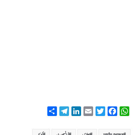
S
T
Li
E
T
Fa
W
ha
el
nk
m
wi
ce
ha
re
eg
ed
ail
tte
bo
ts
urdu news
اجلاس
ٹرانسپورٹ
کوئٹہ