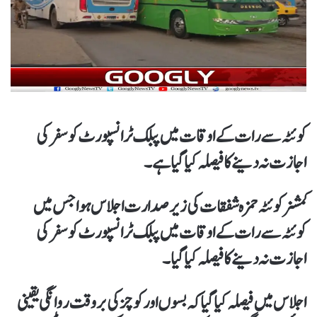
کوئٹہ سے رات کے اوقات میں پبلک ٹرانسپورٹ کو سفر کی
اجازت نہ دینےکا فیصلہ کیاگیا ہے۔
کمشنر کوئٹہ حمزہ شفقات کی زیر صدارت اجلاس ہوا جس میں
کوئٹہ سے رات کے اوقات میں پبلک ٹرانسپورٹ کو سفر کی
اجازت نہ دینےکا فیصلہ کیاگیا۔
اجلاس میں فیصلہ کیاگیا کہ بسوں اور کوچز کی بروقت روانگی یقینی