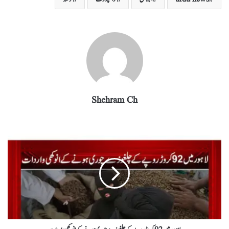
ra
In
r
ok
A
m
pp
Shehram Ch