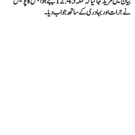
بیان میں مزید کہا گیا کہ حملہ 12:45 بجےہواجس کا پولیس
نےجرات اور بہادری کےساتھ جواب دیا۔