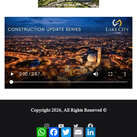
© Copyright 2026, All Rights Reserved
WhatsApp
Facebook
Twitter
Email
LinkedIn