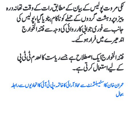
لکی مروت پولیس کے بیان کے مطابق رات کےوقت تھانہ درہ
پیزو پردہشت گردوں کےحملےکوناکام بنا دیا گیا، پولیس کی
جانب سے فوری جوابی کارروائی کی وجہ سےفتنہ الخوارج
اندھیرے میں فرار ہو گئے۔
فتنہ الخوارج ایک اصطلاح ہےجسےریاست کالعدم ٹی ٹی پی
کےلیےاستعمال کرتی ہے۔
عمران خان کا اسٹیبلشمنٹ سے محاذ آرائی کا خاتمہ، پی ٹی آئی کا اتحادیوں سے رابطہ
بحال