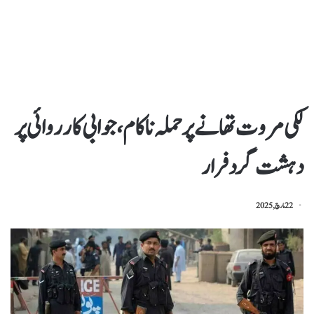
لکی مروت تھانے پر حملہ ناکام ، جوابی کارروائی پر
دہشت گرد فرار
22 مارچ, 2025