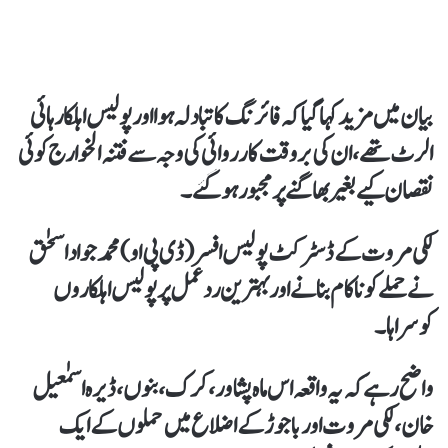
بیان میں مزید کہا گیاکہ فائرنگ کا تبادلہ ہوا اور پولیس اہلکارہائی
الرٹ تھے،ان کی بروقت کارروائی کی وجہ سےفتنہ الخوارج کوئی
نقصان کیےبغیربھاگنے پرمجبور ہو گئے۔
لکی مروت کےڈسٹرکٹ پولیس افسر (ڈی پی او) محمد جواد اسحٰق
نےحملےکو ناکام بنانےاوربہترین ردعمل پر پولیس اہلکاروں
کوسراہا۔
واضح رہےکہ یہ واقعہ اس ماہ پشاور، کرک، بنوں، ڈیرہ اسمٰعیل
خان،لکی مروت اور باجوڑ کےاضلاع میں حملوں کے ایک