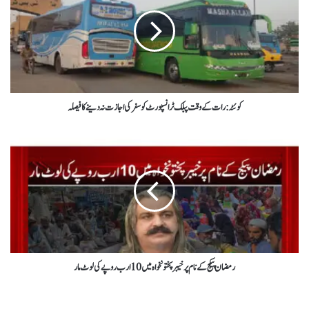
کوئٹہ : رات کے وقت پبلک ٹرانسپورٹ کو سفر کی اجازت نہ دینے کا فیصلہ
رمضان پیکج کے نام پر خیبرپختونخواہ میں 10 ارب روپے کی لوٹ مار