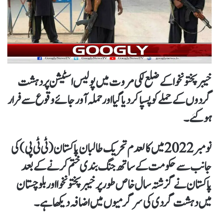
خیبرپختونخوا کےضلع لکی مروت میں پولیس اسٹیشن پر دہشت
گردوں کے حملے کو پسپا کر دیا گیا اور حملہ آور جائے وقوع سےفرار
ہوگئے۔
نومبر 2022 میں کالعدم تحریک طالبان پاکستان (ٹی ٹی پی) کی
جانب سے حکومت کےساتھ جنگ ​​بندی ختم کرنےکےبعد
پاکستان نےگزشتہ سال خاص طور پر خیبر پختونخوا اور بلوچستان
میں دہشت گردی کی سرگرمیوں میں اضافہ دیکھا ہے۔