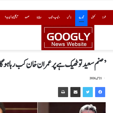
شوبز
کھیل
تجزیے
بزنس
دلچسپ و عجیب
ویڈیوز
صحت
گوگلی نیوز کیا ہے؟
’صنم سعید تو ٹھیک ہے پر عمران خان کب رہا ہو گا
21 مئی, 2026