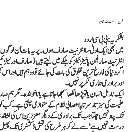
تحریر:
وسعت اللہ خان
بشکریہ : بی بی سی اردو
میں بھی ایک ادنیٰ سا انٹرنیٹ صارف ہوں۔ پر یہ بات اُن لوگوں ا
انٹرنیٹ صارفین یا نیٹزئینز کو ہلکے میں لیتے ہیں (صارف اور نیٹ
اگر دنیا کی فارغ ترین مخلوق کی بات کی جائے تو وہ ہم ہیں اور 
اور برادری ہماری ٹکر پر نہیں۔
ایک نارمل انسان یا تو پڑھا لکھا سمجھا جاتا ہے یا ناخواندہ ۔ مگر ہم ص
علمیت کی سبز تار سر تا پا اعصابی نظام کے متوازی چلتی ہے۔ کب کو
تک پتہ نہیں چلتا جب تک برادری کے دیگر معززین اِس کی نشاندہی 
درست نہیں ہے‘ سے لے کر ہر طرح کی فحش ڈکشنری تک پھیل 