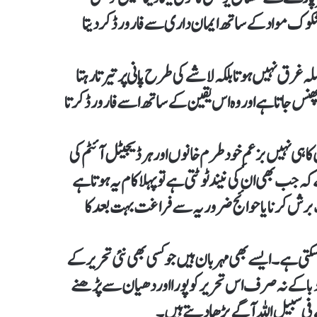
مشکوک مواد کے ساتھ ایمان داری سے فارورڈ کر دیتا
لہ غرق نہیں ہوتا بلکہ لاشے کی طرح پانی پر تیرتا رہتا
ھنس جاتا ہے اور وہ اس یقین کے ساتھ اسے فارورڈ کرتا
 ہی نہیں بزعمِ خود طرم خانوں اور ہر ڈیجیٹل آئٹم کی
کہ جب بھی ان کی نیند ٹوٹتی ہے تو پہلا کام یہ ہوتا ہے
ت برش کرنا یا حوائج ضروریہ سے فراغت بہت بعد کا
 سکتی ہے۔ ایسے بھی مہربان ہیں جو کسی بھی نئی تحریر کے
 دبا کے نہ صرف اس تحریر کو پورا اور دھیان سے پڑھنے
 فی سبیل اللہ آگے بڑھا دیتے ہیں۔