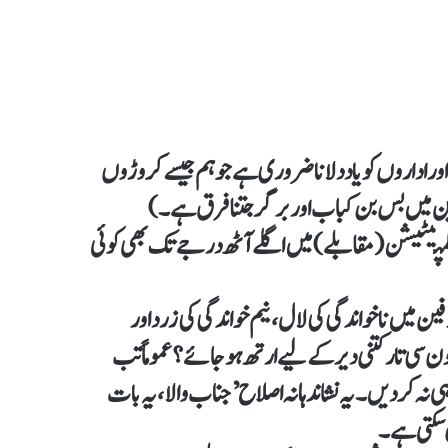
ور اداروں کو یاد دلانا ضروری ہے جو ہم جیسے کروڑوں
زئین میں بس بن کباب اور برگر جتنا فرق ہے۔)
اس کمپیٹیشن (مقابلے) میں اگلے آٹھ درجے تک بھی کوئی
ارفین میں ناخواندگی کی لال، نیم خواندگی کی زرد اور
ن سی تار کتنی دیر کے لیے ارتھ ہو جائے؟ عموماً تب
نہ کر دیں۔ یہ نشاندہانہ اصلاح ’جناب والا، یہ بات
سکتی ہے۔