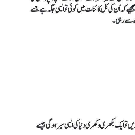
ے کہ اُن کی کُل کائنات میں کوئی تو ایسی جگہ ہے جسے
ملنے سے رہی۔
 تو ایک بکھری وکھری دنیا کی ایسی سیر ہو گی جیسے