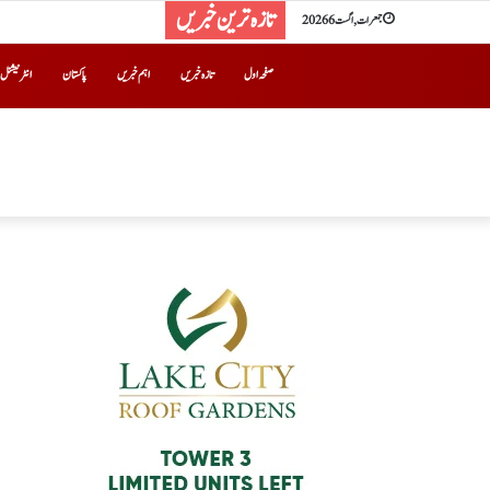
تازہ ترین خبریں
جمعرات, اگست 6 2026
صفحہ اول
تازہ خبریں
اہم خبریں
پاکستان
انٹرنیشنل