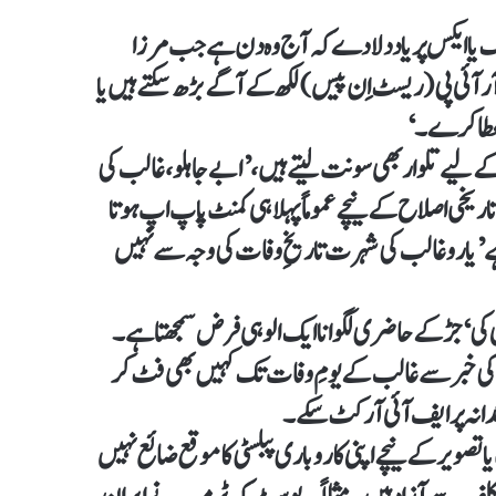
 یا ایکس پر یاد دلا دے کہ آج وہ دن ہے جب مرزا
ی پی (ریسٹ اِن پیس) لکھ کے آگے بڑھ سکتے ہیں یا
ل عطا کرے۔‘
 لیے تلوار بھی سونت لیتے ہیں، ’ابے جاہلو، غالب کی
 اس تاریخی اصلاح کے نیچے عموماً پہلا ہی کمنٹ پاپ اپ ہوتا
ہے ’یارو غالب کی شہرت تاریخِ وفات کی وجہ سے نہیں
ی کی‘ جڑ کے حاضری لگوانا ایک الوہی فرض سمجھتا ہے۔
ضے کی خبر سے غالب کے یومِ وفات تک کہیں بھی فٹ کر
دانہ پر ایف آئی آر کٹ سکے۔
 تصویر کے نیچے اپنی کاروباری پبلسٹی کا موقع ضائع نہیں