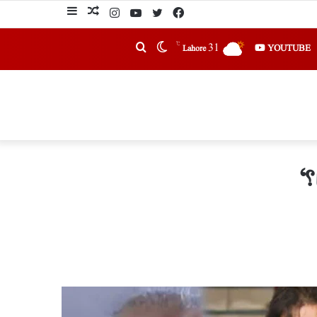
℃
31
YOUTUBE
Lahore
؟‘