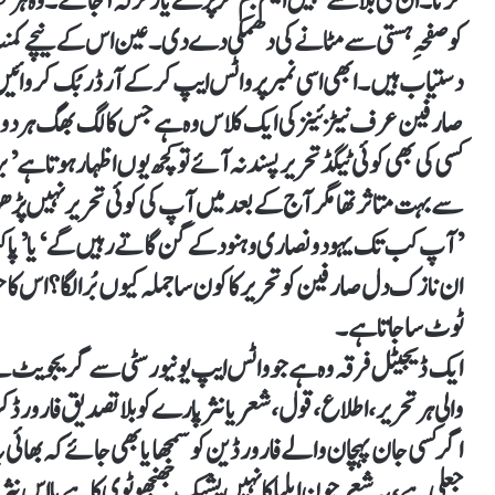
کرتا۔ اُن کی بلا سے کہیں ایٹم بم گر پڑے یا زلزلہ آ جائے۔ وہ 
کو صفحہِ ہستی سے مٹانے کی دھمکی دے دی۔ عین اس کے نیچے کمنٹ آ
دستیاب ہیں۔ ابھی اسی نمبر پر واٹس ایپ کر کے آرڈر بُک کروائی
صارفین عرف نیٹزئینز کی ایک کلاس وہ ہے جس کا لگ بھگ ہر دوس
کسی کی بھی کوئی ٹیگڈ تحریر پسند نہ آئے تو کچھ یوں اظہار ہوتا ہے 
سے بہت متاثر تھا مگر آج کے بعد میں آپ کی کوئی تحریر نہیں پڑھو
’آپ کب تک یہود و نصاری و ہنود کے گن گاتے رہیں گے‘ یا ’پا
ان نازک دل صارفین کو تحریر کا کون سا جملہ کیوں بُرا لگا؟ اس ک
ٹوٹ سا جاتا ہے۔
ایک ڈیجیٹل فرقہ وہ ہے جو واٹس ایپ یونیورسٹی سے گریجویٹ ہے 
والی ہر تحریر، اطلاع، قول، شعر یا نثرپارے کو بلا تصدیق فارور
اگر کسی جان پہچان والے فارورڈین کو سمجھایا بھی جائے کہ بھائی 
جعلی ہے، یہ شعر جون ایلیا کا نہیں پشپک جھنجھوٹوی کا ہے یا اس نثر 