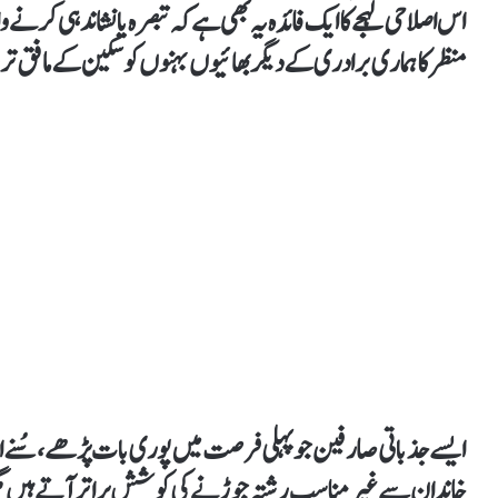
اس اصلاحی لہجے کا ایک فائدہ یہ بھی ہے کہ تبصرہ یا نشاندہی کرنے و
منظر کا ہماری برادری کے دیگر بھائیوں بہنوں کو سکین کے مافق تر
ایسے جذباتی صارفین جو پہلی فرصت میں پوری بات پڑھے، سُنے ا
خاندان سے غیر مناسب رشتہ جوڑنے کی کوشش پر اتر آتے ہیں مگ