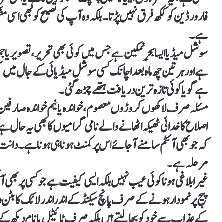
فارورڈین کو ککھ فرق نہیں پڑتا۔ بلکہ وہ آپ کی تصیح کو بھی اسی 
ہے۔
سوشل میڈیا ایسا بحرِ نمکین ہے جس میں کوئی بھی تحریر، تصویر یا جم
ہے اور ہر تین چھ ماہ بعد اچانک کسی سوشل میڈیائی کے جال میں پ
ہے گویا کوئی تازہ ترین دریافت ہتھے چڑھ گئی۔
مسئلہ صرف لاکھوں کروڑوں معصوم، خواندہ یا نیم خواندہ صارفین کا
اصلاح کا خدائی ٹھیکہ اٹھانے والے نامی گرامیوں کا بھی یہ حال ہے 
کہ جو بھی آئٹم سامنے آ جائے اس پر کمنٹ ہونا ہی ہونا ہے۔ دان
مرحلہ ہے۔
غیر ابلاغی ہونا کوئی عیب نہیں بلکہ ایسی کیفیت ہے جو کسی پر بھی آ
پیج پر نمودار ہونے کے صرف پانچ سیکنڈ کے اندر اندر لائک کا بٹن
کے عذاب سے خود کو بچا لیتے ہیں بلکہ صرف ٹائیٹل یا نام دیکھ کے