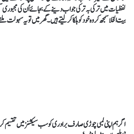
لفظیات میں ترکی بہ ترکی جواب دینے کے بجائے اُن کی مجبوری سمجھی
بیت الخلا سمجھ کر وہ خود کو ہلکا کر لیتے ہیں۔ گھر میں تو یہ سہولت 
اگر ہم اپنی لمبی چوڑی صارف برادری کو سب سیکشنز میں تقسیم کریں