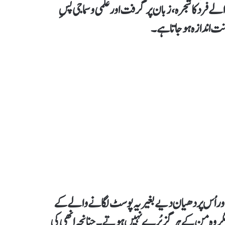
الے فرد کا شجرہ، زبان پر گرفت اور علمی و سماجی پسِ
نت اندازہ ہو جاتا ہے۔
ور اُس پر دھیان دیے بغیر یہ پوسٹ لگانے والے کے
ر وہ من کے ہرگز بُرے نہیں ہوتے۔ چنانچہ انھی کی