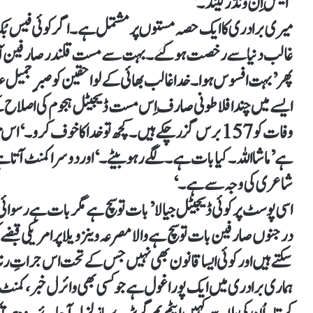
’ایلس اِن ونڈر لینڈ۔‘
میری برادری کا ایک حصہ مستوں پر مشتمل ہے۔ اگر کوئی فیس بُک
غالب دنیا سے رخصت ہو گئے۔ بہت سے مست قلندر صارفین آر آئ
پھر ’بہت افسوس ہوا۔ خدا غالب بھائی کے لواحقین کو صبرِ جمی
ایسے میں چند افلاطونی صارف اِس مست ڈیجیٹل ہجوم کی اصلاح کے
وفات کو 157 برس گزر چکے ہیں۔ کچھ تو خدا کا خوف کرو۔‘
ہے ’ماشااللہ۔ کیا بات ہے۔ لگے رہو بیٹے۔‘ اور دوسرا کمنٹ آتا 
شاعری کی وجہ سے ہے۔‘
اسی پوسٹ پر کوئی ڈیجیٹل جیالا ’بات تو سچ ہے مگر بات ہے رسوائ
درجنوں صارفین بات تو سچ ہے والا مصرعہ وینزویلا پر امریکی قب
سکتے ہیں اور کوئی ایسا قانون بھی نہیں جس کے تحت اس جراتِ رن
ہماری برادری میں ایک پورا غول ہے جو کسی بھی وائرل خبر، کمنٹ یا