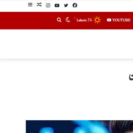
℃
36
YOUTUBE
Lahore
ن