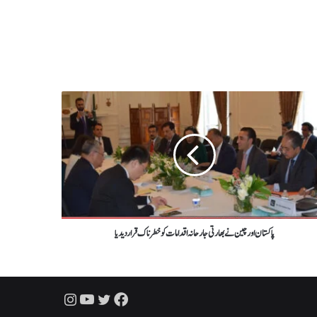
پاکستان اور چین نےبھارتی جارحانہ اقدامات کو خطرناک قرار دیدیا