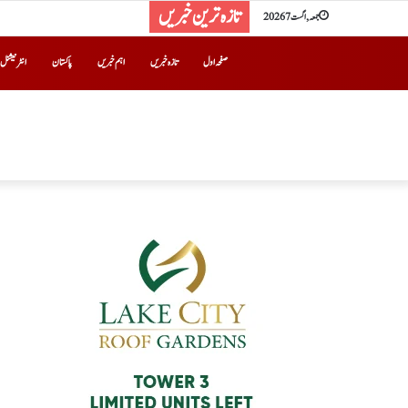
تازہ ترین خبریں
جمعہ, اگست 7 2026
صفحہ اول
تازہ خبریں
اہم خبریں
پاکستان
انٹرنیشنل