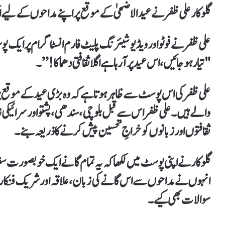
گلوکار علی ظفر نے عید الاضحیٰ کے موقع پر اپنے مداحوں کے لیے ا
علی ظفر نے فوٹو اور ویڈیو شیئرنگ پلیٹ فارم انسٹاگرام پر ایک پ
"تیار ہو جائیں، اس عید پر آ رہا ہے اگلا ثقافتی دھماکا!”۔
علی ظفر کی اس پوسٹ سے ظاہر ہوتا ہے کہ وہ بڑی عید کے موقع پر 
والے ہیں۔ علی ظفر اس سے قبل بلوچی، سندھی، پشتو اور سرائیکی ز
ثقافتوں اور زبانوں کو خراجِ تحسین پیش کرنے کا ذریعہ بنے۔
گلوکارنے اپنی پوسٹ میں لکھا کہ یہ تمام گانے ایک خوبصورت سف
انہوں نے مداحوں سے اس گانے کی زبان، علاقہ اور شریک فنکا
سوالات بھی کیے۔