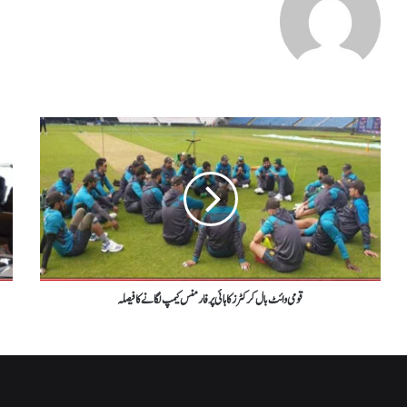
قومی وائٹ بال کرکٹرز کا ہائی پرفارمنس کیمپ لگانے کا فیصلہ