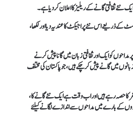
یک نئے ثقافتی گانے کے ریلیز کا اعلان کر دیا ہے۔
وسٹ کے ذریعے اس نئے پراجیکٹ کا عندیہ دیا اور لکھا،
مداحوں کو ایک اور ثقافتی زبان میں گانا پیش کرنے
بانوں میں گانے پیش کر چکے ہیں، جو پاکستان کی مختلف
ر کا حصہ رہے ہیں اور اب وقت ہے ایک نئے گانے کا،
روں کے بارے میں مداحوں سے اندازے لگانے کیلئے