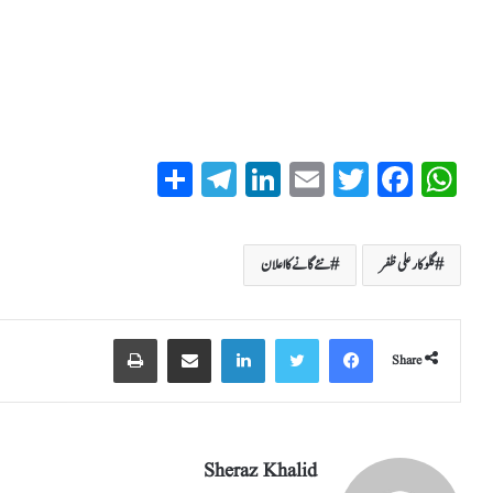
S
T
Li
E
T
Fa
W
ha
el
nk
m
wi
ce
ha
re
eg
ed
ail
tte
bo
ts
گلوکارعلی ظفر
نئے گانے کا اعلان
ra
In
r
ok
A
m
pp
Share
Sheraz Khalid