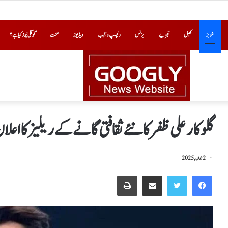
شوبز
کھیل
تجزیے
بزنس
دلچسپ و عجیب
ویڈیوز
صحت
گوگلی نیوز کیا ہے؟
گلوکارعلی ظفرکا نئے ثقافتی گانے کے ریلیز کا اعلا
2 جون, 2025