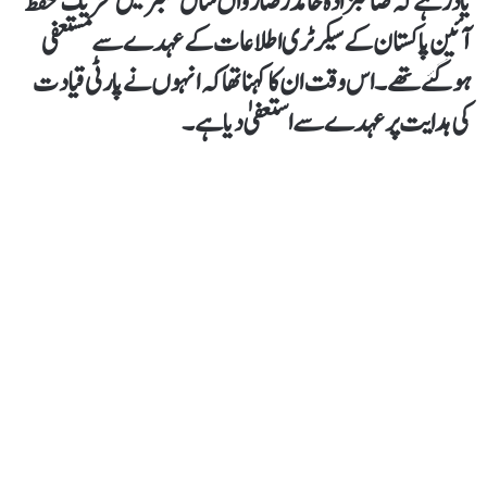
یاد رہے کہ صاحبزادہ حامد رضا رواں سال ستمبر میں تحریک تحفظ
آئین پاکستان کے سیکرٹری اطلاعات کے عہدے سے مستعفی
ہوگئے تھے۔ اس وقت ان کا کہنا تھا کہ انہوں نے پارٹی قیادت
کی ہدایت پر عہدے سے استعفیٰ دیا ہے۔