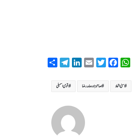
S
T
Li
E
T
Fa
W
ha
el
nk
m
wi
ce
ha
re
eg
ed
ail
tte
bo
ts
سنی اتحاد
صاحبزادہ حامد رضا
قومی اسمبلی
ra
In
r
ok
A
m
pp