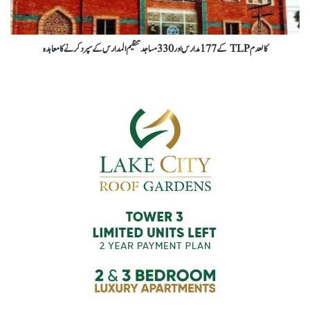
کالعدم TLP کے 177 مدارس اور 330 مساجد تنظیم المدارس کے سپرد کرنے کا معاہدہ