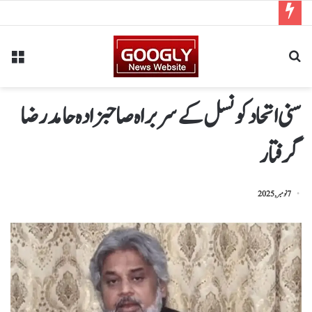
سنی اتحاد کونسل کے سربراہ صاحبزادہ حامد رضا
گرفتار
7 نومبر, 2025