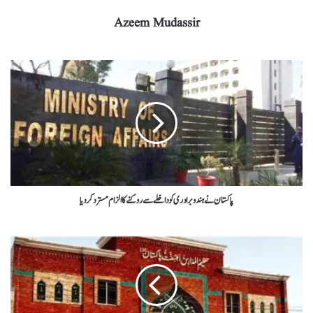
Azeem Mudassir
پاکستان نے ہندوبرادری کوداخلےسےروکنےکاالزام مسترد کردیا