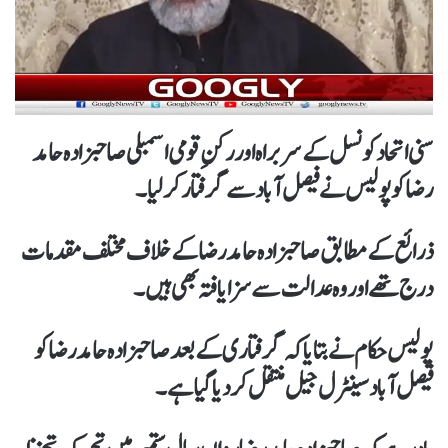
سنی اتحاد کونسل کے سربراہ اور رکنِ قومی اسمبلی صاحبزادہ حامد
رضا کو پولیس نے فیصل آباد سے گرفتار کر لیا۔
ذرائع کے مطابق صاحبزادہ حامد رضا کے خلاف مختلف مقدمات
درج تھے اور وہ عدالت سے سزا یافتہ بھی ہیں۔
پولیس حکام نے بتایا کہ گرفتاری کے بعد صاحبزادہ حامد رضا کو
فیصل آباد سینٹرل جیل منتقل کر دیا گیا ہے۔