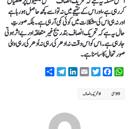
اصل مسئلہ یہ ہے کہ تحریک انصاف مسلسل غلطیوں پر غلطیاں
کر رہی ہے، اور اس کے نتیجے میں نہ تو اسے کچھ حاصل ہو رہا ہے
اور نہ ہی اس کی مشکلات میں کوئی کمی آ رہی ہے۔ بلکہ صورتِ
حال یہ ہے کہ تحریک انصاف بتدریج غیر متعلقہ اور بے اثر ہوتی
جا رہی ہے۔ اس کو اس وقت نہ ادھر کی رہی نہ اُدھر کی رہی والی
صورتحال کا سامنا ہے۔
S
T
Li
E
T
Fa
W
ha
el
nk
m
wi
ce
ha
re
eg
ed
ail
tte
bo
ts
9 مئی
تحریک انصاف
ra
In
r
ok
A
m
pp