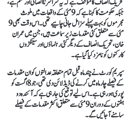
تحریک انصاف کا مؤقف ہے کہ یہ سراسر ناانصافی اور ظلم ہے،
جبکہ حکومت کا کہنا ہے کہ 9 مئی کے واقعات میں ملوث
مجرموں کو بہت پہلے سزا مل جانی چاہیے تھی۔ اس وقت بھی 9
مئی سے متعلق کئی مقدمات زیر سماعت ہیں، جن میں عمران
خان، تحریک انصاف کے دیگر کئی رہنماؤں اور سینکڑوں
کارکنوں کو نامزد کیا گیا ہے۔
سپریم کورٹ نے چند ماہ قبل تمام متعلقہ عدالتوں کو ان مقدمات
کے فیصلے چار ماہ میں کرنے کی ڈیڈلائن دی تھی، جو 8 اگست کو
پوری ہو رہی ہے۔ اس لیے توقع کی جا رہی ہے کہ آئندہ دو
ہفتوں کے دوران 9 مئی سے متعلق اکثر مقدمات کے فیصلے
سامنے آ جائیں گے۔