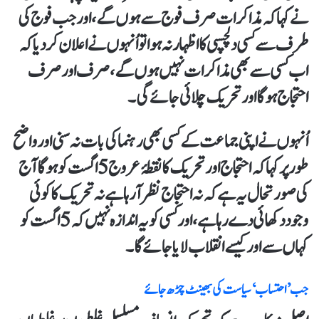
نے کہا کہ مذاکرات صرف فوج سے ہوں گے، اور جب فوج کی
طرف سے کسی دلچسپی کا اظہار نہ ہوا تو اُنہوں نے اعلان کر دیا کہ
اب کسی سے بھی مذاکرات نہیں ہوں گے، صرف اور صرف
احتجاج ہوگا اور تحریک چلائی جائے گی۔
اُنہوں نے اپنی جماعت کے کسی بھی رہنما کی بات نہ سنی اور واضح
طور پر کہا کہ احتجاج اور تحریک کا نقطۂ عروج 5 اگست کو ہوگا آج
کی صورتحال یہ ہے کہ نہ احتجاج نظر آ رہا ہے نہ تحریک کا کوئی
وجود دکھائی دے رہا ہے، اور کسی کو یہ اندازہ نہیں کہ 5 اگست کو
کہاں سے اور کیسے انقلاب لایا جائے گا۔
جب ’احتساب‘ سیاست کی بھینٹ چڑھ جائے