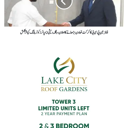
چیئرمین پی سی بی کا کرکٹ تعاون بڑھانے کا اعلان، بنگلہ دیشی ایمپائرز کو ٹریننگ کی پیشکش