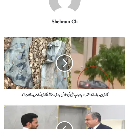
Shehram Ch
گاڑی بہہ جانے کا واقعہ : لاپتہ باپ بیٹی کی تلاش جاری، متاثرہ گاڑی کے مزید حصے برآمد