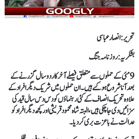
تحریر : انصار عباسی
بشکریہ : روزنامہ جنگ
9 مئی کے حملوں سے متعلق فیصلے آخرکار دو سال گزرنے کے
بعد آنا شروع ہو گئے ہیں۔ ان حملوں میں شریک دیگر افراد کے
علاوہ تحریک انصاف کے کئی رہنماؤں کو دس دس سال قید کی
سزائیں دی جا چکی ہیں، البتہ شاہ محمود قریشی اور کچھ دیگر افراد کو
عدالت نے باعزت بری کر دیا۔