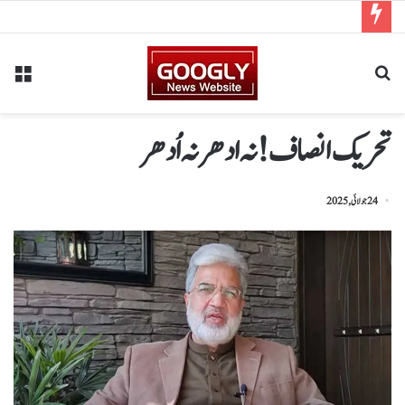
تحریک انصاف! نہ ادھر نہ اُدھر
24 جولائی, 2025