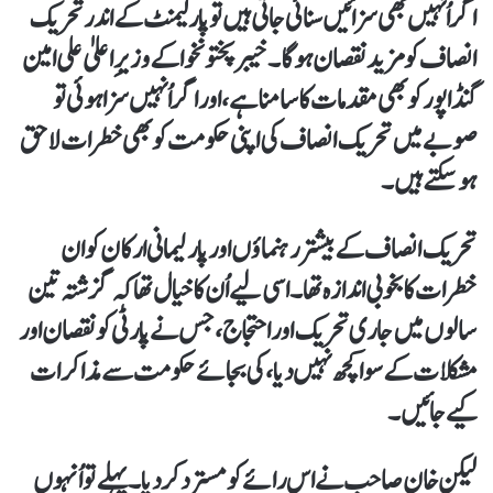
اگر اُنہیں بھی سزائیں سنائی جاتی ہیں تو پارلیمنٹ کے اندر تحریک
انصاف کو مزید نقصان ہوگا۔ خیبر پختونخوا کے وزیرِ اعلیٰ علی امین
گنڈاپور کو بھی مقدمات کا سامنا ہے، اور اگر اُنہیں سزا ہوئی تو
صوبے میں تحریک انصاف کی اپنی حکومت کو بھی خطرات لاحق
ہو سکتے ہیں۔
تحریک انصاف کے بیشتر رہنماؤں اور پارلیمانی ارکان کو ان
خطرات کا بخوبی اندازہ تھا۔ اسی لیے اُن کا خیال تھا کہ گزشتہ تین
سالوں میں جاری تحریک اور احتجاج، جس نے پارٹی کو نقصان اور
مشکلات کے سوا کچھ نہیں دیا، کی بجائے حکومت سے مذاکرات
کیے جائیں۔
لیکن خان صاحب نے اس رائے کو مسترد کر دیا۔ پہلے تو اُنہوں