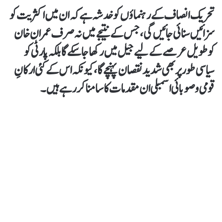
تحریک انصاف کے رہنماؤں کو خدشہ ہے کہ ان میں اکثریت کو
سزائیں سنائی جائیں گی، جس کے نتیجے میں نہ صرف عمران خان
کو طویل عرصے کے لیے جیل میں رکھا جا سکے گا بلکہ پارٹی کو
سیاسی طور پر بھی شدید نقصان پہنچے گا، کیونکہ اس کے کئی ارکانِ
قومی و صوبائی اسمبلی ان مقدمات کا سامنا کر رہے ہیں۔