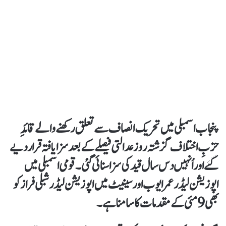
پنجاب اسمبلی میں تحریک انصاف سے تعلق رکھنے والے قائدِ
حزبِ اختلاف گزشتہ روز عدالتی فیصلے کے بعد سزا یافتہ قرار دیے
گئے اور اُنہیں دس سال قید کی سزا سنائی گئی۔ قومی اسمبلی میں
اپوزیشن لیڈر عمر ایوب اور سینیٹ میں اپوزیشن لیڈر شبلی فراز کو
بھی 9 مئی کے مقدمات کا سامنا ہے۔