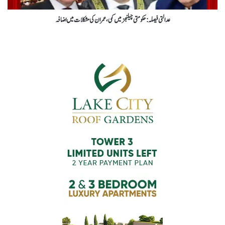
عدالتی فیصلہ: حکومتی چیلنجز میں کمی، عمران کی مشکلات میں اضافہ