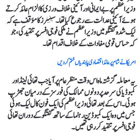
وزیراعظم پر بے ایمانی اور آئینی خلاف ورزی کا الزام عائد کرتے
ہوئے آئینی عدالت سے رجوع کیا تھا۔ سینیٹرز کا مؤقف ہے کہ
لیک شدہ گفتگو میں وزیراعظم نے ملکی فوجی افسر پر تنقید کی، جو
کہ حساس قومی مفادات کے خلاف اقدام تھا۔
امریکا نے شام پر عائد اقتصادی پابندیاں ختم کردیں
یہ معاملہ گزشتہ ماہ اس وقت منظر عام پر آیا جب تھائی لینڈ اور
کمبوڈیا کی سرحد پر دونوں ممالک کی فورسز کے درمیان جھڑپ
ہوئی۔ اس کے بعد تھائی وزیراعظم کی ایک فون کال لیک ہوئی
جس میں وہ ایک کمبوڈین رہنما کے ساتھ گفتگو کے دوران تھائی
فوجی افسر پر تنقید کر رہی تھیں۔