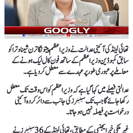
تھائی لینڈ کی آئینی عدالت نے وزیراعظم پیتونگاترن شیناوترا کو
سابق کمبوڈین وزیراعظم کے ساتھ فون کال لیک ہونے کے
معاملے پر عبوری طور پر عہدے سے معطل کر دیا ہے۔
عدالتی فیصلے میں کہا گیا ہے کہ وزیراعظم کو اس وقت تک معطل
رکھا جائے گا جب تک سینیٹرز کی جانب سے دائر کردہ آئینی
درخواست پر فیصلہ نہیں ہو جاتا۔
غیر ملکی خبر ایجنسی کے مطابق، تھائی لینڈ کے 36 سینیٹرز نے