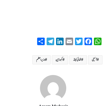
S
T
Li
E
T
Fa
W
ha
el
nk
m
wi
ce
ha
re
eg
ed
ail
tte
bo
ts
آئینی
تھائی لینڈ
کمبوڈین
وزیراعظم
ra
In
r
ok
A
m
pp