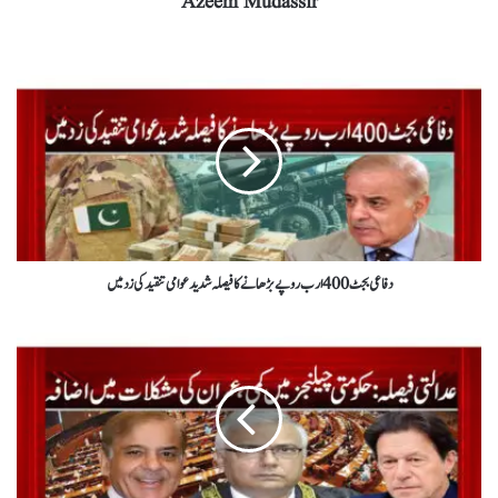
Azeem Mudassir
دفاعی بجٹ 400 ارب روپے بڑھانے کا فیصلہ شدید عوامی تنقید کی زد میں