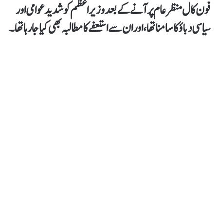
فون کال منظرعام پر آنے کے بعد وزیراعظم کو شدید عوامی اور
سیاسی دباؤ کا سامنا تھا، اور ان سے استعفے کا مطالبہ بھی کیا جا رہا تھا۔