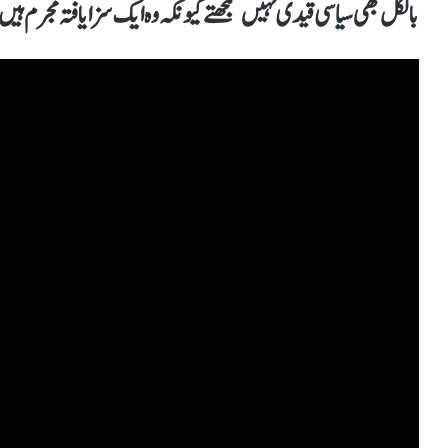
بالکل بھی سیاسی قیدی نہیں سمجھتے کیونکہ وہ ایک سزا یافتہ مجرم ہی