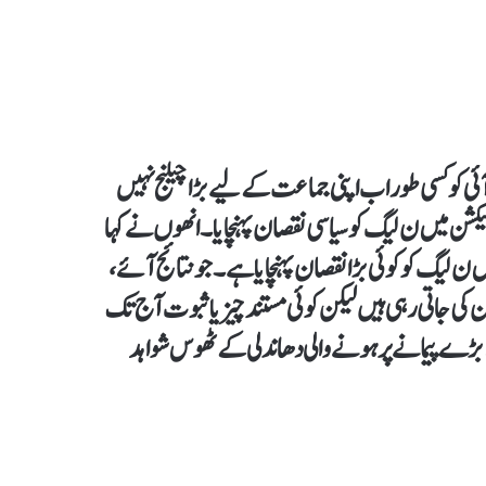
 کو کسی طور اب اپنی جماعت کے لیے بڑا چیلنج نہیں
لیکشن میں ن لیگ کو سیاسی نقصان پہنچایا۔ انھوں نے کہا
ئی نے 2024 کے عام انتخابات میں ن لیگ کو کوئی بڑا نقصان پہنچایا ہے۔ جو نتائج آئے،
 کی جاتی رہی ہیں لیکن کوئی مستند چیز یا ثبوت آج تک
اہم انکا کہنا تھا کہ 2018 کے الیکشن میں بڑے پیمانے پر ہونے والی دھاندلی کے ٹھوس شواہد