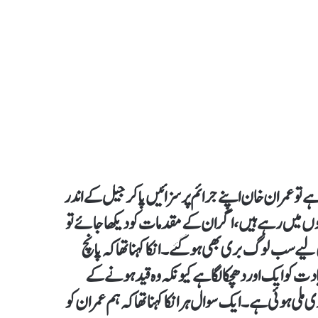
 عمران خان اپنے جرائم پر سزائیں پا کر جیل کے اندر
ں میں رہے ہیں، اگر ان کے مقدمات کو دیکھا جائے تو
یے سب لوگ بری بھی ہو گئے۔ انکا کہنا تھا کہ پانچ
ادت کو ایک اور دھچکا لگا ہے کیونکہ وہ قید ہونے کے
 ہوئی ہے۔ ایک سوال ہر انکا کہنا تھا کہ ہم عمران کو