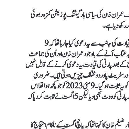
 سے نہ صرف عمران خان کی سیاسی بارگیننگ پوزیشن کمزور ہوئی
ر رکھ دیا ہے۔
سیاسی تجزیہ کاروں کا کہنا ہے کہ 5 اگست 2025 سے پہلے پارٹی قیادت کی جانب سے یہ دعوی کیا جا رہا تھا کہ 9
زیر عتاب آنے کے باوجود عمران خان اور اُن کی جماعت
 کے بعد پارٹی کی قیادت یہ دعوی کرنے کے قابل نہیں
ر اور سٹریٹ پاور دو مختلف چیزیں ہوتی ہیں۔ ضروری
نہیں ہوتا کہ آپ کا ووٹر آپ کی سٹریٹ پاور بھی بنے اور 5 اگست کو یہ ثابت ہو گیا۔ 9 مئی 2023 کو جو کچھ ہوا تھا اس
کے بعد بھی تحریک انصاف کا ووٹر 8 فروری 2024 کو باہر نکلا اور پارٹی کو ووٹ بھی دیا لیکن 5 اگست نے ثابت کر دیا کہ
غم خان کا کہنا تھا کہ پانچ اگست کے ناکام احتجاج کا