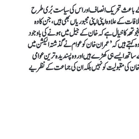
نے کے باعث تحریک انصاف اور اس کی سیاست بُری طرح
ات کے علاوہ اپنی اپنی مجبوریاں بھی ہیں، جن کا وہ
 پنجوتھہ کا خیال ہے کہ خان کے جیل میں ہونے کی باوجود
 وہ کہتے ہیں کہ ’عمران خان کو عوام نے گذشتہ الیکشن میں
 ساتھ ایسے ہی کھڑے ہیں اور وہ پسندیدہ ترین عوامی
ان خان کی مقبولیت کو نہیں بلکہ ان کی جماعت کے نظریے