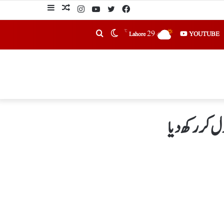
℃
29
YOUTUBE
Lahore