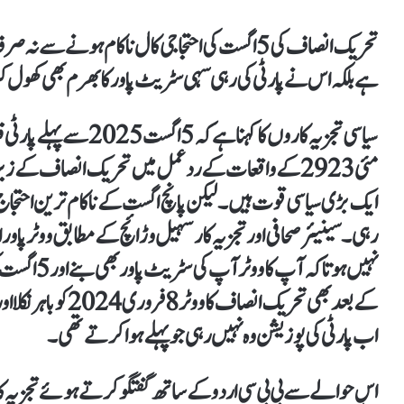
تحریک انصاف کی 5 اگست کی احتجاجی کال ناکام ہونے
ہے بلکہ اس نے پارٹی کی رہی سہی سٹریٹ پاور کا بھرم بھی کھول ک
مئی 2923 کے واقعات کے ردعمل میں تحریک انصاف کے 
ایک بڑی سیاسی قوت ہیں۔ لیکن پانچ اگست کے ناکام ترین احتجاج
رہی۔ سینیئر صحافی اور تجزیہ کار سہیل وڑائچ کے مطابق ووٹر پاو
اب پارٹی کی پوزیشن وہ نہیں رہی جو پہلے ہوا کرتے تھی۔
اس حوالے سے بی بی سی اردو کے ساتھ گفتگو کرتے ہوئے تجزیہ کار ضی