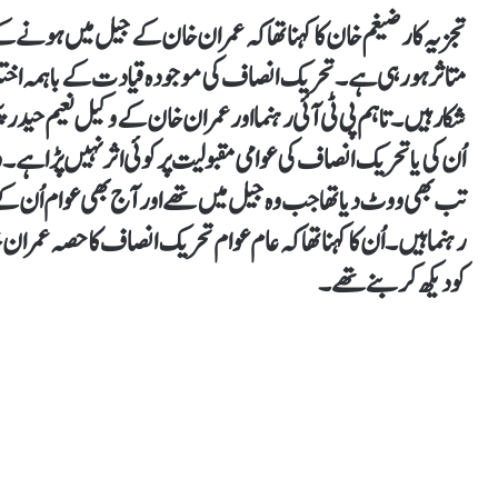
تجزیہ کار ضیغم خان کا کہنا تھا کہ عمران خان کے جیل میں ہو
متاثر ہو رہی ہے۔ تحریک انصاف کی موجودہ قیادت کے باہمہ اختلاف
شکار ہیں۔ تاہم پی ٹی آئی رہنما اور عمران خان کے وکیل نعیم حیدر
اُن کی یا تحریک انصاف کی عوامی مقبولیت پر کوئی اثر نہیں پڑا ہے۔
تب بھی ووٹ دیا تھا جب وہ جیل میں تھے اور آج بھی عوام اُن کے
رہنما ہیں۔ اُن کا کہنا تھا کہ عام عوام تحریک انصاف کا حصہ عمر
کو دیکھ کر بنے تھے۔