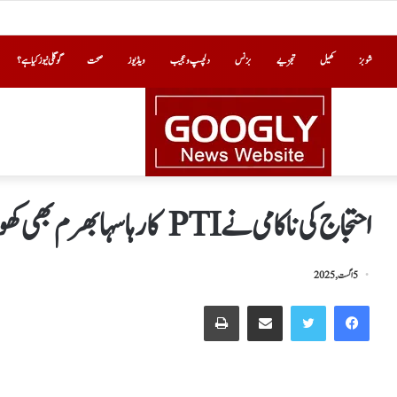
شوبز
کھیل
تجزیے
بزنس
دلچسپ و عجیب
ویڈیوز
صحت
گوگلی نیوز کیا ہے؟
احتجاج کی ناکامی نے PTI کا رہا سہا بھرم بھی کھول کر رکھ دیا
5 اگست, 2025