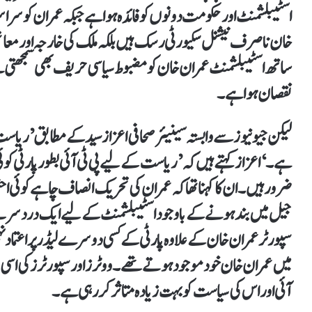
اسٹیبلشمنٹ اور حکومت دونوں کو فائدہ ہوا ہے جبکہ عمران کو سرا
خان ناصرف نیشنل سکیورٹی رسک ہیں بلکہ ملک کی خارجہ اور معا
ساتھ اسٹیبلشمنٹ عمران خان کو مضبوط سیاسی حریف بھی سمجھتی ہے
نقصان ہوا ہے۔
لیکن جیو نیوز سے وابستہ سینیئر صحافی اعزاز سید کے مطابق ’ریاس
ہے۔‘ اعزاز کہتے ہیں کہ ’ریاست کے لیے پی ٹی آئی بطور پارٹی کوئ
ضرور ہیں۔ ان کا کہنا تھا کہ عمران کی تحریک انصاف چاہے کوئی اح
جیل میں بند ہونے کے باوجود اسٹیبلشمنٹ کے لیے ایک درد سر بنے
سپورٹر عمران خان کے علاوہ پارٹی کے کسی دوسرے لیڈر پر اعتماد 
میں عمران خان خود موجود ہوتے تھے۔ ووٹرز اور سپورٹرز کی اس
آئی اور اس کی سیاست کو بہت زیادہ متاثر کر رہی ہے۔