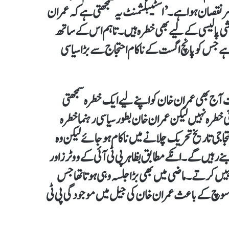
سر نقصان ہوا ہے۔ ’اسٹیبلشمنٹ یہ سمجھتی ہے کہ عمران
شی پالیسی کے لیے بھی خطرہ ہیں۔ تاہم اس کے ساتھ
 جس کو پانچ اگست کے ناکام احتجاج سے بڑا سیاسی
ت آج بھی عمران خان کو اپنے لیے ایک خطرہ سمجھتی
ی خطرہ نہیں لیکن عمران خان بطور سیاسی رہنما خطرہ
تجاجی تاریخ تحریک چلانے میں ناکام ہو جائے لیکن وہ
 رہیں گے۔ انکے مطابق بظاہر پی ٹی آئی کے ووٹرز اور
نہیں کرتے۔ ماضی میں بھی بڑا جلسہ وہی ہوتا تھا جس
ی سوچ کے باعث عمران خان کی جیل میں موجودگی پی ٹی