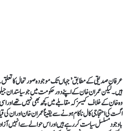
عرفان صدیقی کے مطابق ’جہاں تک موجودہ صورتحال کا تعلق ہے تو
ہیں۔ لیکن عمران خان کے اپنے دور حکومت میں جو سیاستدان جیلو
وہ خان کے خلاف کیسز کہ مقابلے میں کچھ بھی نہیں تھے اور اسی ل
اگست کی احتجاجی کال ناکام ہونے سے یقیناً عمران خان اور ان کی قی
باوجود مسلسل سیاست کر رہے ہیں اور اس حوالے سے انہیں آزادی ملی