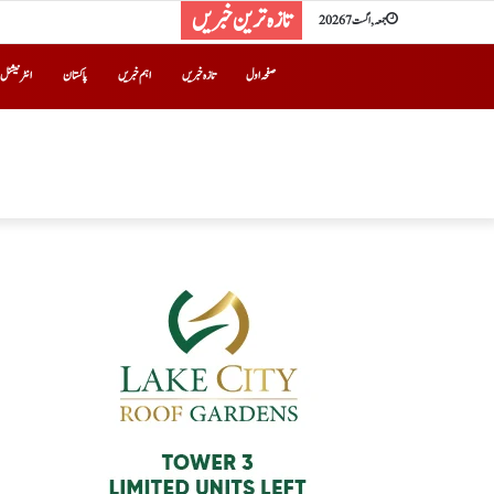
تازہ ترین خبریں
جمعہ, اگست 7 2026
صفحہ اول
تازہ خبریں
اہم خبریں
پاکستان
انٹرنیشنل