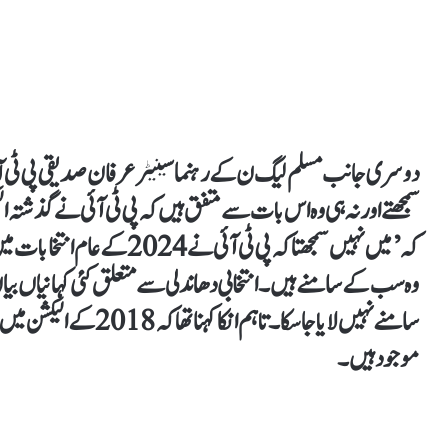
دوسری جانب مسلم لیگ ن کے رہنما سینیٹر عرفان صدیقی پی ٹی آئی
سمجھتے اور نہ ہی وہ اس بات سے متفق ہیں کہ پی ٹی آئی نے گذشتہ ا
کہ ’میں نہیں سمجھتا کہ پی ٹی آ
وہ سب کے سامنے ہیں۔ انتخابی دھاندلی سے متعلق کئی کہانیاں بیان
سامنے نہیں لایا جا سکا۔ ت
موجود ہیں۔